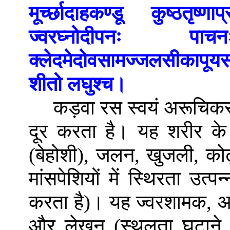
मूर्च्छादाहकण्डू कुष्ठतृष
ज्वरघ्नोदीपनः प
क्लेदमेदोवसामज्जलसीकापूयसव
शीतो लघुश्च।
कड़वा रस स्वयं अरूचिकर
दूर करता है। यह शरीर के व
(बेहोशी), जलन, खुजली, कोढ
मांसपेशियों में स्थिरता उत
करता है)। यह ज्वरशामक, अ
और लेखन (स्थूलता घटाने वा