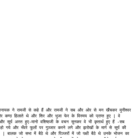
निनायक
ने
रामजी
से
कहे
हैं
और
रामजी
ने
सब
और
ओर
से
मन
खैंचकर
मुनीश्वर
र
कण्ठ
हिलाते
थे
और
शिर
और
भुजा
फेर
के
विस्मय
को
प्राप्त
हुए
वे
|
और
सूर्य
अस्त
हुए
मानो
वशिष्ठजी
के
वचन
सुनकर
वे
भी
कृतार्थ
हुए
हैं
सब
-
-
हो
गये
और
भँवरे
फूलों
पर
गुञ्जार
करने
लगे
और
झरोखों
के
मार्ग
से
सूर्य
की
बालक
जो
सभा
में
बैठे
थे
और
पिञ्जरों
में
जो
पक्षी
बैठे
थे
उनके
भोजन
का
|