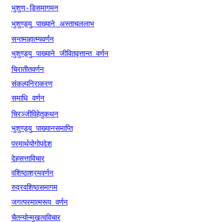
भुशुण
डिसमागमन
-
भुशुण्ड्यु
पाख्याने
अस्ताचललाभ
सन्तमाहात्म्यवर्णन
भुशुण्ड्यु
पाख्याने
जीवितवृत्तान्त
वर्णन
चिरातीतवर्णन
संकल्पनिराकरण
समाधि
वर्णन
चिरञ्जीविहेतुकथन
भुशुण्ड्यु
पाख्यानसमाप्ति
परमार्थयोगोपदेश
देहसत्ताविचार
वशिष्ठाश्रमवर्णन
रुद्रवशिष्ठसमागम
जगत्परमात्मरूप
वर्णन
चैतन्योन्मुखत्वविचार