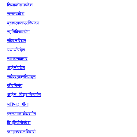
शिलाकोशउपदेश
सत्ताउपदेश
ब्रह्मएकताप्रतिपादन
स्मृतिविचारयोग
संवेदनविचार
यथार्थोपदेश
नारायणावतार
अर्जुनोपदेश
सर्वब्रह्मप्रतिपादन
जीवनिर्णय
अर्जुन
विश्रान्तिवर्णन
भविष्यद्
गीता
प्रत्यगात्मबोधवर्णन
विभूतियोगोपदेश
जाग्रत्स्वप्नविचारो