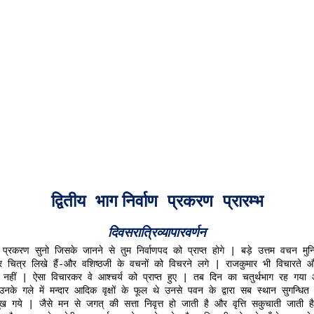
द्वितीय
भाग निर्वाण
प्रकरण
प्रारम्भ
दिवसरात्रिव्यापारवर्णन
प्रकरण
सुनो
जिसके
जानने
से
तुम
निर्वाणपद
को
प्राप्त
होगे
बड़े
उत्तम
वचन
मु
|
र
चित्र
लिखे
हैं
और
वशिष्ठजी
के
वचनों
को
विचरने
लगे
राजकुमार
भी
विचारते
औ
-
|
नहीं
ऐसा
विचारकर
वे
आश्चर्य
को
प्राप्त
हुए
तब
दिन
का
चतुर्थभाग
रह
गया
|
|
उनके
गले
में
मन्दार
आदिक
वृक्षों
के
फूल
थे
उनसे
पवन
के
द्वारा
सब
स्थान
सुगन्धित
ूख
गये
जैसे
मन
से
जगत्
की
सत्ता
निवृत्त
हो
जाती
है
और
वृत्ति
सकुचाती
जाती
है
|