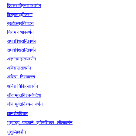
दिवसरात्रिव्यापारवर्णन
विश्रामदृढ़ीकरणं
ब्रह्मैकप्रतिपादन
चित्तभावाभाववर्णन
राघवविश्रान्तिवर्णन
राघवविश्रान्तिवर्णन
अज्ञानमाहात्म्यवर्णन
अविद्यालतावर्णन
अविद्या
निराकरण
अविद्याचिकित्सावर्णन
जीवन्मुक्तनिश्चयोपदेश
जीवन्मुक्तनिश्चय
वर्णन
ज्ञानज्ञेयविचार
भुशुण्ड्यु
पाख्याने
सुमेरुशिखर
लीलावर्णन
भुशुण्डिदर्शन