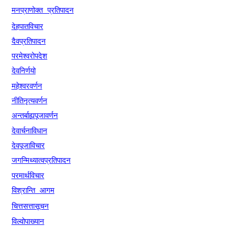
मनप्राणोक्त
प्रतिपादन
देहपातविचार
दैवप्रतिपादन
परमेश्वरोपदेश
देवनिर्णयो
महेश्वरवर्णन
नीतिनृत्यवर्णन
अन्तर्बाह्यपूजावर्णन
देवार्चनाविधान
देवपूजाविचार
जगन्मिथ्यात्वप्रतिपादन
परमार्थविचार
विश्रान्ति
आगम
चित्तसत्तासूचन
विल्वोपाख्यान