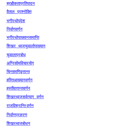
ब्रह्मैकताप्रतिपादन
वैताल
प्रश्नोक्ति
भगीरथोपदेश
निर्वाणवर्णन
भगीरथोपाख्यानसमाप्ति
शिखर
ध्वजचुड़ालोपाख्यान
चुड़ालाप्रबोध
अग्निसोमविचारयोग
चिन्तामणिवृत्तान्त
हस्तिआख्यानवर्णन
हस्तीवृत्तान्तवर्णन
शिखरध्वजसर्वत्याग
वर्णन
राजविश्रान्ति
वर्णन
निर्वाणप्रकरण
शिखरध्वजबोधन