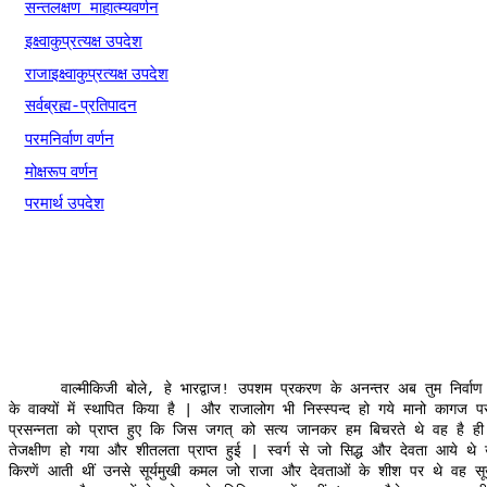
सन्तलक्षण
माहात्म्यवर्णन
इक्ष्वाकुप्रत्यक्ष
उ
पदेश
राजाइक्ष्वाकुप्रत्यक्ष
उ
पदेश
सर्वब्रह्म
प्रतिपादन
-
परमनिर्वाण
वर्णन
मोक्षरूप
वर्णन
परमार्थ
उ
पदेश
वाल्मीकिजी
बोले
हे
भारद्वाज
उपशम
प्रकरण
के
अनन्तर
अब
तुम
निर्वाण
,
!
के
वाक्यों
में
स्थापित
किया
है
और
राजालोग
भी
निस्स्पन्द
हो
गये
मानो
कागज
प
|
प्रसन्नता
को
प्राप्त
हुए
कि
जिस
जगत्
को
सत्य
जानकर
हम
बिचरते
थे
वह
है
ही
तेजक्षीण
हो
गया
और
शीतलता
प्राप्त
हुई
स्वर्ग
से
जो
सिद्ध
और
देवता
आये
थे
|
किरणें
आती
थीं
उनसे
सूर्यमुखी
कमल
जो
राजा
और
देवताओं
के
शीश
पर
थे
वह
स