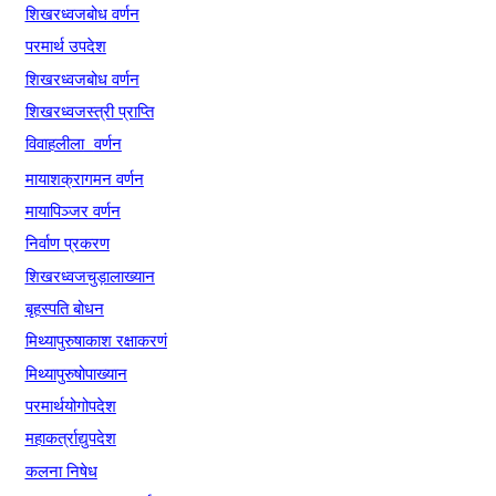
शिखरध्वजबोध
वर्णन
परमार्थ
उ
पदेश
शिखरध्वजबोध
वर्णन
शिखरध्वजस्त्री
प्राप्ति
विवाहलीला
वर्णन
मायाशक्रागमन
वर्णन
मायापिञ्जर
वर्णन
निर्वाण
प्रकरण
शिखरध्वजचुड़ालाख्यान
बृहस्पति
बोधन
मिथ्यापुरुषाकाश
रक्षाकरणं
मिथ्यापुरुषोपाख्यान
परमार्थयोगोपदेश
महाकर्त्राद्युपदेश
कलना
निषेध