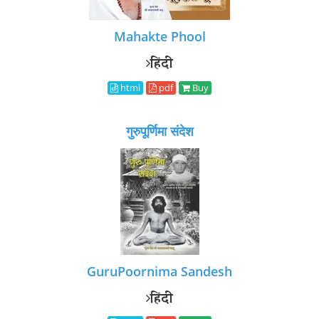
Mahakte Phool
हिंदी
html
pdf
Buy
गुरुपूर्णिमा संदेश
GuruPoornima Sandesh
हिंदी