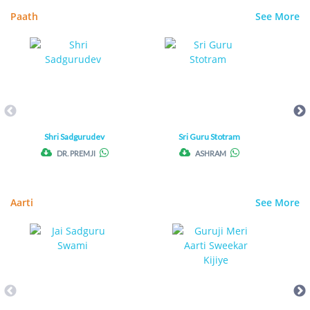
Paath
See More
Shri Sadgurudev
Sri Guru Stotram
DR. PREMJI
ASHRAM
Aarti
See More