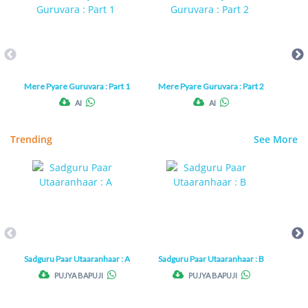
Mere Pyare Guruvara : Part 1
Mere Pyare Guruvara : Part 2
Mere
AI
AI
Trending
See More
Sadguru Paar Utaaranhaar : A
Sadguru Paar Utaaranhaar : B
Sadg
PUJYA BAPUJI
PUJYA BAPUJI