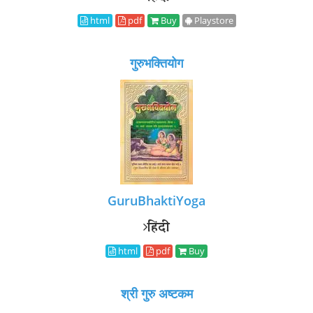
html
pdf
Buy
Playstore
गुरुभक्तियोग
GuruBhaktiYoga
हिंदी
html
pdf
Buy
श्री गुरु अष्टकम