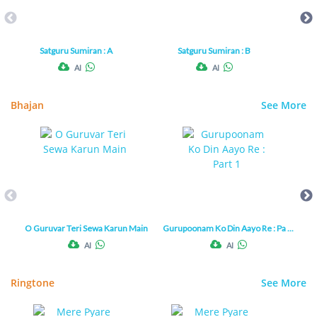
Satguru Sumiran : A
Satguru Sumiran : B
AI
AI
Bhajan
See More
O Guruvar Teri Sewa Karun Main
Gurupoonam Ko Din Aayo Re : Pa ...
Guru
AI
AI
Ringtone
See More