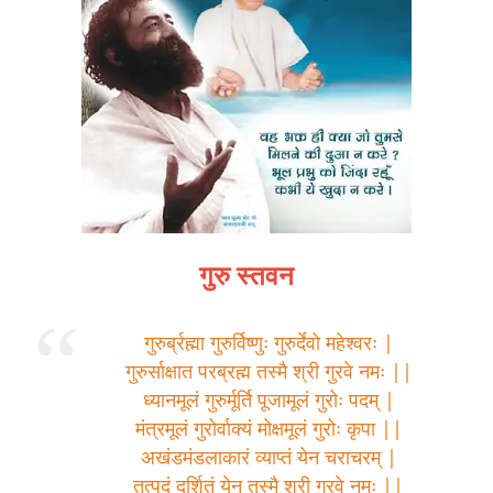
गुरु स्तवन
गुरुर्ब्रह्मा गुरुर्विष्णुः गुरुर्देवो महेश्वरः |
गुरुर्साक्षात परब्रह्म तस्मै श्री गुरवे नमः ||
ध्यानमूलं गुरुर्मूर्ति पूजामूलं गुरोः पदम् |
मंत्रमूलं गुरोर्वाक्यं मोक्षमूलं गुरोः कृपा ||
अखंडमंडलाकारं व्याप्तं येन चराचरम् |
तत्पदं दर्शितं येन तस्मै श्री गुरवे नमः ||