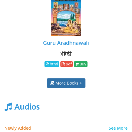
Guru Aradhnawali
हिंदी
html
pdf
Buy
More Books +
Audios
Newly Added
See More