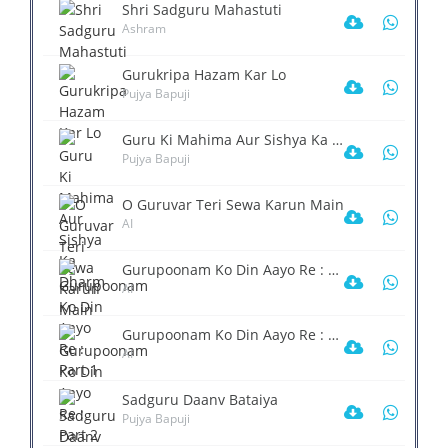
Shri Sadguru Mahastuti
Ashram
Gurukripa Hazam Kar Lo
Pujya Bapuji
Guru Ki Mahima Aur Sishya Ka Dharm
Pujya Bapuji
O Guruvar Teri Sewa Karun Main
AI
Gurupoonam Ko Din Aayo Re : Part 1
AI
Gurupoonam Ko Din Aayo Re : Part 2
AI
Sadguru Daanv Bataiya
Pujya Bapuji