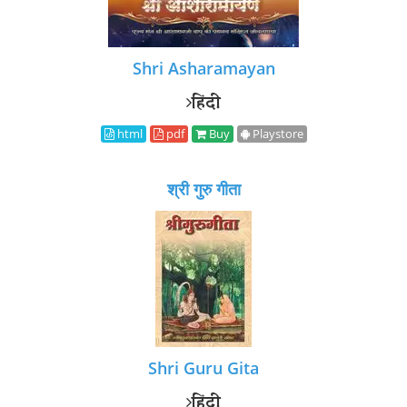
Shri Asharamayan
हिंदी
html
pdf
Buy
Playstore
श्री गुरु गीता
Shri Guru Gita
हिंदी