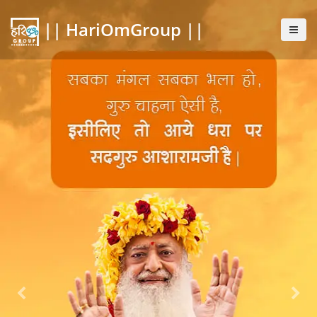
|| HariOmGroup ||