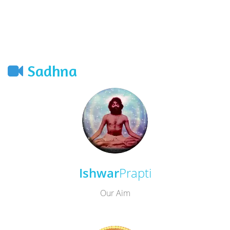
Sadhna
Ishwar
Prapti
Our Aim