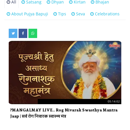
All
Satsang
Dhyan
Kirtan
Bhajan
About Pujya Bapuji
Tips
Seva
Celebrations
05:14:02
?MANGALMAY LIVE.. Rog Nivarak Swasthya Mantra
Jaap | सर्व रोग निवारक स्वास्थ्य मंत्र