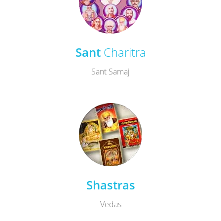
Sant
Charitra
Sant Samaj
Shastras
Vedas