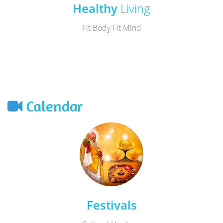
Healthy
Living
Fit Body Fit Mind
Calendar
Festivals