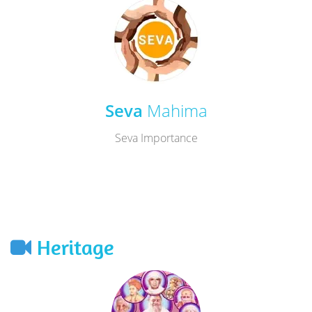
Seva
Mahima
Seva Importance
Heritage