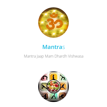
Mantra
s
Mantra Jaap Mam Dhardh Vishwasa