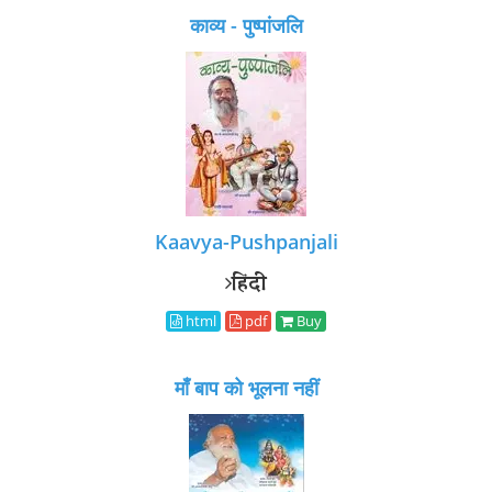
काव्य - पुष्पांजलि
Kaavya-Pushpanjali
हिंदी
html
pdf
Buy
माँ बाप को भूलना नहीं