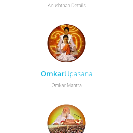
Anushthan Details
Omkar
Upasana
Omkar Mantra