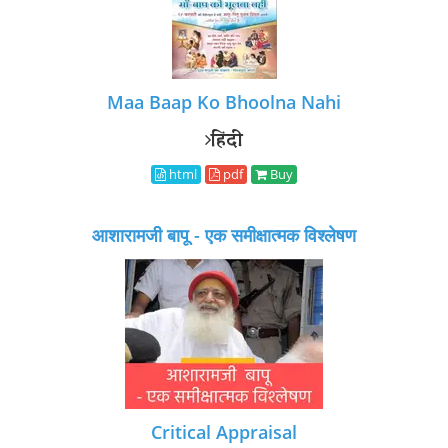
Maa Baap Ko Bhoolna Nahi
हिंदी
html
pdf
Buy
आशारामजी बापू - एक समीक्षात्मक विश्लेषण
Critical Appraisal