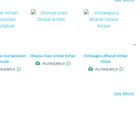
tan Gurupoonam
Dhanya Jivan Omkar Kirtan
Vishwaguru Bharat Omkar
Mau
eda ...
Kirtan
PUJYA BAPUJI
YA BAPUJI
PUJYA BAPUJI
See More