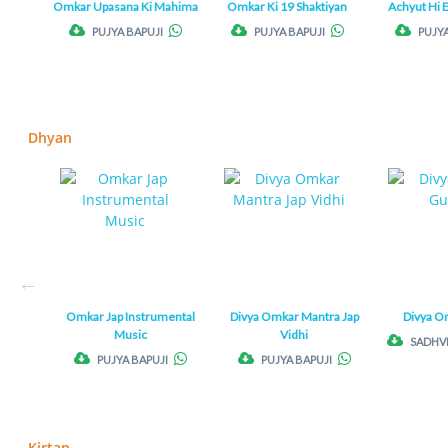
Omkar Upasana Ki Mahima
Omkar Ki 19 Shaktiyan
Achyut Hi 
PUJYA BAPUJI
PUJYA BAPUJI
PUJYA
Dhyan
Omkar Jap Instrumental
Divya Omkar Mantra Jap
Divya O
Music
Vidhi
SADHV
PUJYA BAPUJI
PUJYA BAPUJI
Kirtan