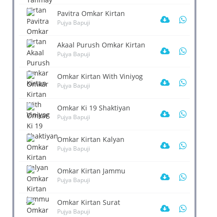
Pavitra Omkar Kirtan
Pujya Bapuji
Akaal Purush Omkar Kirtan
Pujya Bapuji
Omkar Kirtan With Viniyog
Pujya Bapuji
j Hi Mauj Omkar Kirtan
Omkar Kirtan Se
Omkar Tanmay Kirtan
Brahmanand Ka ...
PUJYA BAPUJI
PUJYA BAPUJI
Omkar Ki 19 Shaktiyan
PUJYA BAPUJI
Pujya Bapuji
Omkar Kirtan Kalyan
Pujya Bapuji
Omkar Kirtan Jammu
Pujya Bapuji
Omkar Kirtan Surat
Pujya Bapuji