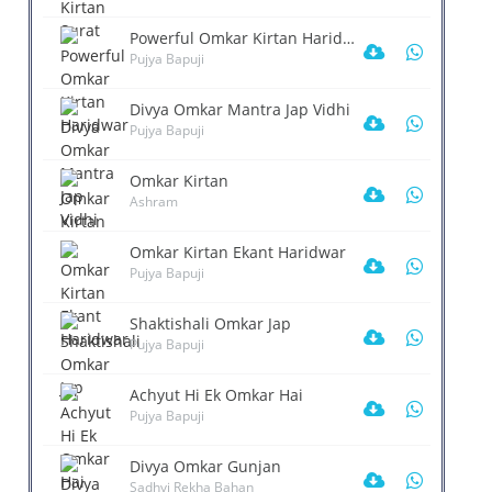
Powerful Omkar Kirtan Haridwar
Pujya Bapuji
Divya Omkar Mantra Jap Vidhi
Pujya Bapuji
Omkar Kirtan
Ashram
Omkar Kirtan Ekant Haridwar
Pujya Bapuji
Shaktishali Omkar Jap
Pujya Bapuji
Achyut Hi Ek Omkar Hai
Pujya Bapuji
Divya Omkar Gunjan
Sadhvi Rekha Bahan