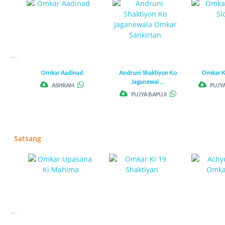
Omkar Aadinad
Andruni Shaktiyon Ko
Omkar K
Jaganewal ...
ASHRAM
PUJYA
PUJYA BAPUJI
Satsang