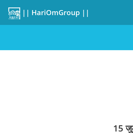
|| HariOmGroup ||
15 जु