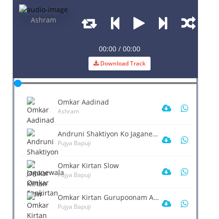
Ashram
00
:
00
/
00
:
00
Download Track
nya Jivan Omkar Kirtan
Vishwaguru Bharat Omkar
Mauj Hi Mauj Omkar Kirta
Kirtan
PUJYA BAPUJI
PUJYA BAPUJI
PUJYA BAPUJI
Omkar Aadinad
Ashram
Andruni Shaktiyon Ko Jaganewala Omkar Sankirtan
Pujya Bapuji
Omkar Kirtan Slow
Pujya Bapuji
Omkar Kirtan Gurupoonam Ahmedabad
Pujya Bapuji