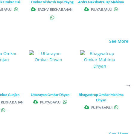
Ek Omkar Hai
Omkar Vishesh Jap Prayog
Ardra Nakshatra Jap Mahima
 BAPUJI
SADHVI REKHA BAHAN
PUJYA BAPUJI
See More
mkar Gunjan
Uttarayan Omkar Dhyan
Bhagwatrup Omkar Mahima
Div
Dhyan
I REKHA BAHAN
PUJYA BAPUJI
PUJYA BAPUJI
See More