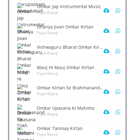
Omkar Jap Instrumental Music
Pujya Bapuji
Dhanya Jivan Omkar Kirtan
Pujya Bapuji
Vishwaguru Bharat Omkar Kirtan
Pujya Bapuji
Mauj Hi Mauj Omkar Kirtan
Pujya Bapuji
Omkar Kirtan Se Brahmanand Ka Sukh
Pujya Bapuji
ya Omkar Gunjan Dhyan
Omkar Kirtan Musical
Adhramrut Omkar Dhyan
Meditatio ...
PUJYA BAPUJI
PUJYA BAPUJI
Omkar Upasana Ki Mahima
PUJYA BAPUJI
Pujya Bapuji
Omkar Tanmay Kirtan
Pujya Bapuji