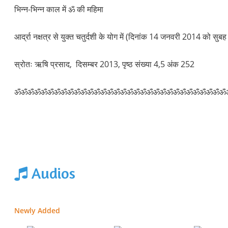
भिन्न-भिन्न काल में ॐ की महिमा
आर्द्रा नक्षत्र से युक्त चतुर्दशी के योग में (दिनांक 14 जनवरी 2014 क
स्रोतः ऋषि प्रसाद, दिसम्बर 2013, पृष्ठ संख्या 4,5 अंक 252
ॐॐॐॐॐॐॐॐॐॐॐॐॐॐॐॐॐॐॐॐॐॐॐॐॐॐॐॐॐॐॐॐ
Audios
Newly Added