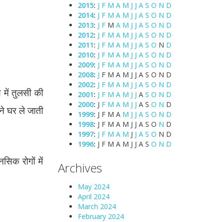
2015
:
J
F
M
A
M
J
J
A
S
O
N
D
2014
:
J
F
M
A
M
J
J
A
S
O
N
D
2013
:
J
F
M
A
M
J
J
A
S
O
N
D
2012
:
J
F
M
A
M
J
J
A
S
O
N
D
2011
:
J
F
M
A
M
J
J
A
S
O
N
D
2010
:
J
F
M
A
M
J
J
A
S
O
N
D
2009
:
J
F
M
A
M
J
J
A
S
O
N
D
2008
:
J
F
M
A
M
J
J
A
S
O
N
D
2002
:
J
F
M
A
M
J
J
A
S
O
N
D
य में तुलसी की
2001
:
J
F
M
A
M
J
J
A
S
O
N
D
2000
:
J
F
M
A
M
J
J
A
S
O
N
D
ने घर ले जाती
1999
:
J
F
M
A
M
J
J
A
S
O
N
D
1998
:
J
F
M
A
M
J
J
A
S
O
N
D
1997
:
J
F
M
A
M
J
J
A
S
O
N
D
1996
:
J
F
M
A
M
J
J
A
S
O
N
D
सिक रोगों में
Archives
May 2024
April 2024
March 2024
February 2024