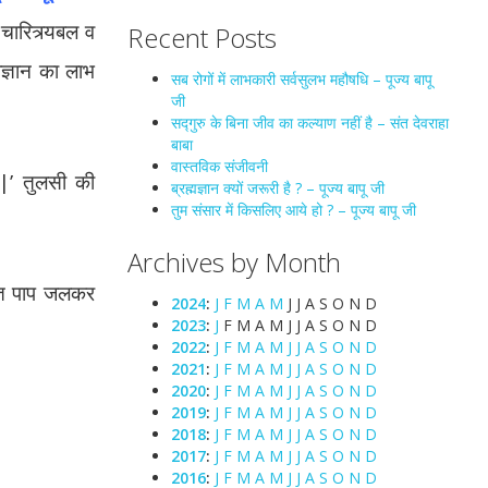
चारित्र्यबल व
Recent Posts
ज्ञान का लाभ
सब रोगों में लाभकारी सर्वसुलभ महौषधि – पूज्य बापू
जी
सद्गुरु के बिना जीव का कल्याण नहीं है – संत देवराहा
बाबा
वास्तविक संजीवनी
 |’ तुलसी की
ब्रह्मज्ञान क्यों जरूरी है ? – पूज्य बापू जी
तुम संसार में किसलिए आये हो ? – पूज्य बापू जी
Archives by Month
्जित पाप जलकर
2024
:
J
F
M
A
M
J
J
A
S
O
N
D
2023
:
J
F
M
A
M
J
J
A
S
O
N
D
2022
:
J
F
M
A
M
J
J
A
S
O
N
D
2021
:
J
F
M
A
M
J
J
A
S
O
N
D
2020
:
J
F
M
A
M
J
J
A
S
O
N
D
2019
:
J
F
M
A
M
J
J
A
S
O
N
D
2018
:
J
F
M
A
M
J
J
A
S
O
N
D
2017
:
J
F
M
A
M
J
J
A
S
O
N
D
2016
:
J
F
M
A
M
J
J
A
S
O
N
D