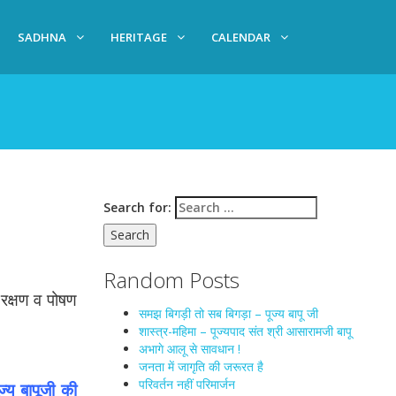
SADHNA
HERITAGE
CALENDAR
Search for:
Random Posts
 रक्षण व पोषण
समझ बिगड़ी तो सब बिगड़ा – पूज्य बापू जी
शास्त्र-महिमा – पूज्यपाद संत श्री आसारामजी बापू
अभागे आलू से सावधान !
जनता में जागृति की जरूरत है
परिवर्तन नहीं परिमार्जन
ूज्य बापूजी की