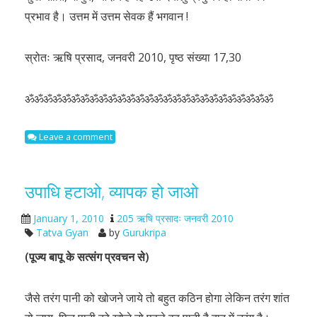
प्रभाव है। उत्तम में उत्तम सेवक हैं भगवान !
स्रोतः ऋषि प्रसाद, जनवरी 2010, पृष्ठ संख्या 17,30
ॐॐॐॐॐॐॐॐॐॐॐॐॐॐॐॐॐॐॐॐॐॐॐॐॐॐॐ
Leave a comment
उपाधि हटाओ, व्यापक हो जाओ
January 1, 2010
205 ऋषि प्रसादः जनवरी 2010
Tatva Gyan
by
Gurukripa
(पूज्य बापू के सत्संग प्रवचन से)
जैसे तरंग पानी को खोजने जाये तो बहुत कठिन होगा लेकिन तरंग शांत