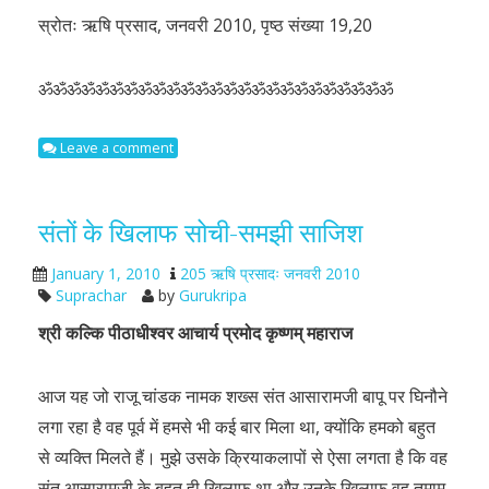
स्रोतः ऋषि प्रसाद, जनवरी 2010, पृष्ठ संख्या 19,20
ॐॐॐॐॐॐॐॐॐॐॐॐॐॐॐॐॐॐॐॐॐॐॐॐॐ
Leave a comment
संतों के खिलाफ सोची-समझी साजिश
January 1, 2010
205 ऋषि प्रसादः जनवरी 2010
Suprachar
by
Gurukripa
श्री कल्कि पीठाधीश्वर आचार्य प्रमोद कृष्णम् महाराज
आज यह जो राजू चांडक नामक शख्स संत आसारामजी बापू पर घिनौने
लगा रहा है वह पूर्व में हमसे भी कई बार मिला था, क्योंकि हमको बहुत
से व्यक्ति मिलते हैं। मुझे उसके क्रियाकलापों से ऐसा लगता है कि वह
संत आसारामजी के बहुत ही खिलाफ था और उनके खिलाफ वह तमाम