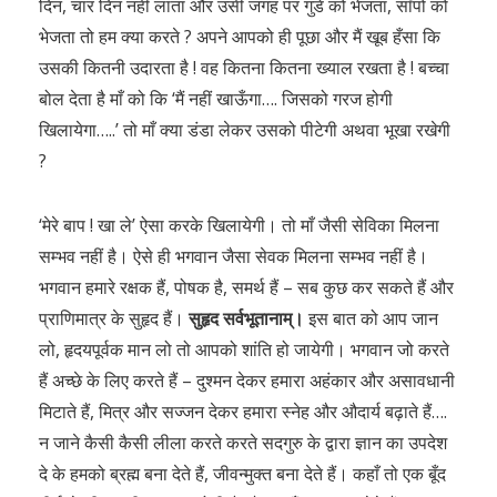
दिन, चार दिन नहीं लाता और उसी जगह पर गुंडें को भेजता, साँपों को
भेजता तो हम क्या करते ? अपने आपको ही पूछा और मैं खूब हँसा कि
उसकी कितनी उदारता है ! वह कितना कितना ख्याल रखता है ! बच्चा
बोल देता है माँ को कि ‘मैं नहीं खाऊँगा…. जिसको गरज होगी
खिलायेगा…..’ तो माँ क्या डंडा लेकर उसको पीटेगी अथवा भूखा रखेगी
?
‘मेरे बाप ! खा ले’ ऐसा करके खिलायेगी। तो माँ जैसी सेविका मिलना
सम्भव नहीं है। ऐसे ही भगवान जैसा सेवक मिलना सम्भव नहीं है।
भगवान हमारे रक्षक हैं, पोषक है, समर्थ हैं – सब कुछ कर सकते हैं और
प्राणिमात्र के सुहृद हैं।
सुहृद सर्वभूतानाम्।
इस बात को आप जान
लो, हृदयपूर्वक मान लो तो आपको शांति हो जायेगी। भगवान जो करते
हैं अच्छे के लिए करते हैं – दुश्मन देकर हमारा अहंकार और असावधानी
मिटाते हैं, मित्र और सज्जन देकर हमारा स्नेह और औदार्य बढ़ाते हैं….
न जाने कैसी कैसी लीला करते करते सदगुरु के द्वारा ज्ञान का उपदेश
दे के हमको ब्रह्म बना देते हैं, जीवन्मुक्त बना देते हैं। कहाँ तो एक बूँद