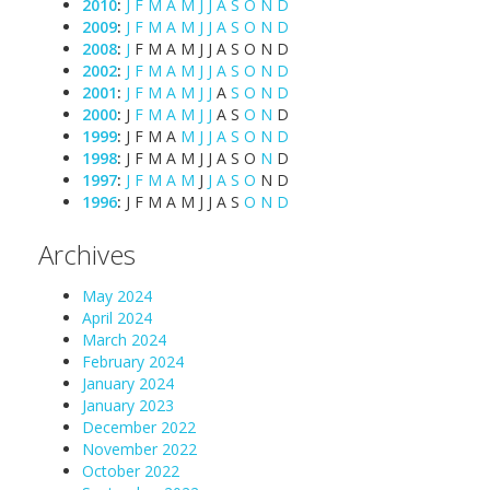
2010
:
J
F
M
A
M
J
J
A
S
O
N
D
2009
:
J
F
M
A
M
J
J
A
S
O
N
D
2008
:
J
F
M
A
M
J
J
A
S
O
N
D
2002
:
J
F
M
A
M
J
J
A
S
O
N
D
2001
:
J
F
M
A
M
J
J
A
S
O
N
D
2000
:
J
F
M
A
M
J
J
A
S
O
N
D
1999
:
J
F
M
A
M
J
J
A
S
O
N
D
1998
:
J
F
M
A
M
J
J
A
S
O
N
D
1997
:
J
F
M
A
M
J
J
A
S
O
N
D
1996
:
J
F
M
A
M
J
J
A
S
O
N
D
Archives
May 2024
April 2024
March 2024
February 2024
January 2024
January 2023
December 2022
November 2022
October 2022