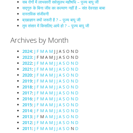
सब रोगों में लाभकारी सर्वसुलभ महौषधि – पूज्य बापू जी
सद्गुरु के बिना जीव का कल्याण नहीं है – संत देवराहा बाबा
वास्तविक संजीवनी
ब्रह्मज्ञान क्यों जरूरी है ? – पूज्य बापू जी
तुम संसार में किसलिए आये हो ? – पूज्य बापू जी
Archives by Month
2024
:
J
F
M
A
M
J
J
A
S
O
N
D
2023
:
J
F
M
A
M
J
J
A
S
O
N
D
2022
:
J
F
M
A
M
J
J
A
S
O
N
D
2021
:
J
F
M
A
M
J
J
A
S
O
N
D
2020
:
J
F
M
A
M
J
J
A
S
O
N
D
2019
:
J
F
M
A
M
J
J
A
S
O
N
D
2018
:
J
F
M
A
M
J
J
A
S
O
N
D
2017
:
J
F
M
A
M
J
J
A
S
O
N
D
2016
:
J
F
M
A
M
J
J
A
S
O
N
D
2015
:
J
F
M
A
M
J
J
A
S
O
N
D
2014
:
J
F
M
A
M
J
J
A
S
O
N
D
2013
:
J
F
M
A
M
J
J
A
S
O
N
D
2012
:
J
F
M
A
M
J
J
A
S
O
N
D
2011
:
J
F
M
A
M
J
J
A
S
O
N
D