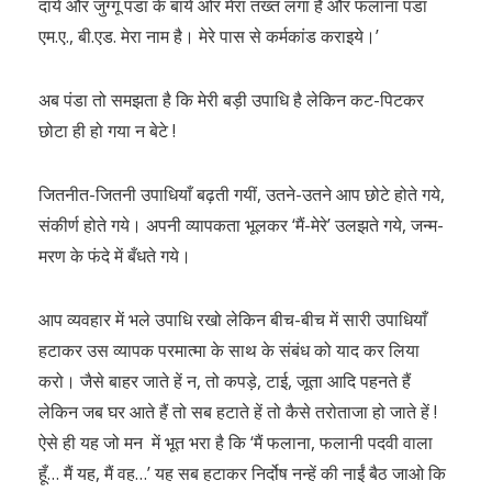
दायें और जुग्गू पंडा के बायें ओर मेरा तख्त लगा है और फलाना पंडा
एम.ए., बी.एड. मेरा नाम है। मेरे पास से कर्मकांड कराइये।’
अब पंडा तो समझता है कि मेरी बड़ी उपाधि है लेकिन कट-पिटकर
छोटा ही हो गया न बेटे !
जितनीत-जितनी उपाधियाँ बढ़ती गयीं, उतने-उतने आप छोटे होते गये,
संकीर्ण होते गये। अपनी व्यापकता भूलकर ‘मैं-मेरे’ उलझते गये, जन्म-
मरण के फंदे में बँधते गये।
आप व्यवहार में भले उपाधि रखो लेकिन बीच-बीच में सारी उपाधियाँ
हटाकर उस व्यापक परमात्मा के साथ के संबंध को याद कर लिया
करो। जैसे बाहर जाते हें न, तो कपड़े, टाई, जूता आदि पहनते हैं
लेकिन जब घर आते हैं तो सब हटाते हें तो कैसे तरोताजा हो जाते हें !
ऐसे ही यह जो मन में भूत भरा है कि ‘मैं फलाना, फलानी पदवी वाला
हूँ… मैं यह, मैं वह…’ यह सब हटाकर निर्दोष नन्हें की नाईं बैठ जाओ कि