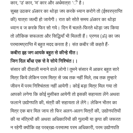
कार, ‘उ’ कार, ‘म’ कार और अर्धमात्रा ‘ँ’ है।
सुबह उठकर ॐकार का थोड़ा जप करके ध्यान करोगे तो (ईश्वरप्राप्ति
की) यात्रा जल्दी हो जायेगी। रात को सोते समय ॐकार का थोड़ा
ध्यान व ज करके फिर सो गये। दिन में चलते-फिरते थोड़ा जप किया
तो लौकिक सफलता और सिद्धियाँ भी मिलती हैं। प्रणव (ॐ) का जप
परमात्मप्राप्ति में बहुत मदद करता है। संत कबीर जी कहते हैं-
कबीरा इह जग आयके बहुत से कीन्हे मीत।
जिन दिल बाँधा एक से वे सोये निश्चिंत।।
संसार की दीवाली मनाने वाले लोगो ! तुमने संसार में आकर बहुत सारे
मित्र किये लेकिन परम मित्र से जब तक नहीं मिले, तब तक तुम्हारे
जीवन में परम निश्चिंतता नहीं आयेगी। कोई बड़ा मित्र मिल गया तो
आपको लगेगा कि कोई मुसीबत आयेगी तो इसकी सहायता लेंगे अथवा
फलाने उद्योगपति की, मंत्री की सहायता ले लेंगे। लेकिन भीतर का
मित्र एक बार मिल जाय तो फिर अलग-अलग मित्रों की, उद्योगपतियों
की या मंत्रियों की अथवा अधिकारियों की गुलामी या कृपा की जरूरत
न रहेगी क्योंकि वह परब्रह्म-परमात्मा परम अधिकारी, परम उद्योगपति