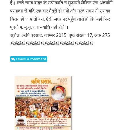
है। मरते समय बाहर के उद्योगपति न छुड़ायेंगे लेकिन उस अंतर्यामी
परमात्मा से यदि एक बार मैत्री हो गयी और मरते समय भी उसका
चिंतन हो जाय तो बस, ऐसी जगह पर पहुँच जाते हो कि जहाँ फिर
पुनर्जन्म, मृत्यु, जरा-व्याधि नहीं होती।
स्रोतः ऋषि प्रसाद, नवम्बर 2015, पृष्ठ संख्या 17, अंक 275
ॐॐॐॐॐॐॐॐॐॐॐॐॐॐॐॐॐॐॐॐॐॐ
Leave a comment