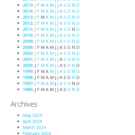
2015
:
J
F
M
A
M
J
J
A
S
O
N
D
2014
:
J
F
M
A
M
J
J
A
S
O
N
D
2013
:
J
F
M
A
M
J
J
A
S
O
N
D
2012
:
J
F
M
A
M
J
J
A
S
O
N
D
2011
:
J
F
M
A
M
J
J
A
S
O
N
D
2010
:
J
F
M
A
M
J
J
A
S
O
N
D
2009
:
J
F
M
A
M
J
J
A
S
O
N
D
2008
:
J
F
M
A
M
J
J
A
S
O
N
D
2002
:
J
F
M
A
M
J
J
A
S
O
N
D
2001
:
J
F
M
A
M
J
J
A
S
O
N
D
2000
:
J
F
M
A
M
J
J
A
S
O
N
D
1999
:
J
F
M
A
M
J
J
A
S
O
N
D
1998
:
J
F
M
A
M
J
J
A
S
O
N
D
1997
:
J
F
M
A
M
J
J
A
S
O
N
D
1996
:
J
F
M
A
M
J
J
A
S
O
N
D
Archives
May 2024
April 2024
March 2024
February 2024