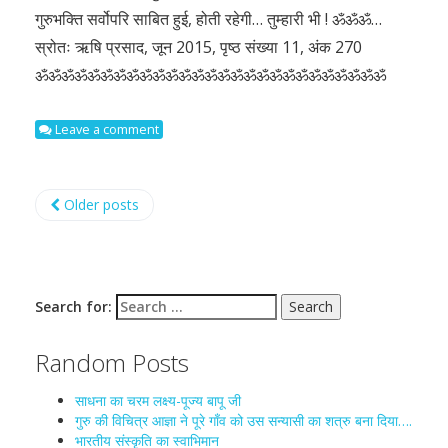
गुरुभक्ति सर्वोपरि साबित हुई, होती रहेगी… तुम्हारी भी ! ॐॐॐ…
स्रोतः ऋषि प्रसाद, जून 2015, पृष्ठ संख्या 11, अंक 270
ॐॐॐॐॐॐॐॐॐॐॐॐॐॐॐॐॐॐॐॐॐॐॐॐॐॐॐ
Leave a comment
Older posts
Search for:
Random Posts
साधना का चरम लक्ष्य-पूज्य बापू जी
गुरु की विचित्र आज्ञा ने पूरे गाँव को उस सन्यासी का शत्रु बना दिया….
भारतीय संस्कृति का स्वाभिमान