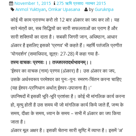
November 1, 2015
275 ऋषि प्रसादः नवम्बर 2015
Anmol Yuktiyan
,
Omkar Upasana
by
Gurukripa
कोई भी काम प्रारम्भ करो तो 12 बार ॐकार का जप कर लो। यह
सारे मंत्रों का, सब सिद्धियों का सारी सफलताओं का प्राण है और
सारी शक्तियों का दाता है। सबकी जिगरी जान, अधिष्ठान, आधार
ॐकार है इसलिए इसको ‘प्रणव’ भी कहते हैं। महर्षि पतंजलि प्रणीत
‘योगदर्शन’ (समाधिपाद, सूत्रः 27-28) में कहा गया है-
तस्य वाचकः प्रणवः।। तज्जपस्तदर्थभावनम्।।
‘ईश्वर का वाचक (नाम) प्रणव (ॐकार) है। उस ॐकार का जप,
उसके अर्थस्वरूप परमेश्वर का पुनः-पुनः स्मरण-चिंतन करना चाहिए
(यह ईश्वर-प्रणिधान अर्थात् ईश्वर-उपासना है)।’
उपनिषदों में इसकी भूरि-भूरि प्रशंसा है। कोई भी मांगलिक कार्य करना
हो, मृत्यु होती है उस समय भी जो मांगलिक कार्य किये जाते हैं, जन्म के
समय, दीक्षा के समय, ध्यान के समय – सभी में ॐकार का जप किया
जाता है।
ॐकार मूल अक्षर है। इसकी चेतना सारी सृष्टि में व्याप्त है। इसमें ‘अ’