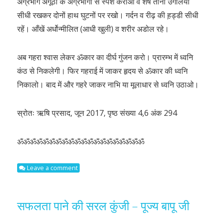
अग्रभाग अँगूठों के अग्रभागों से स्पर्श कराओ व शेष तीनों उंगलियाँ
सीधी रखकर दोनों हाथ घुटनों पर रखो। गर्दन व रीढ़ की ह़ड्डी सीधी
रहें। आँखें अर्धोन्मीलित (आधी खुली) व शरीर अडोल रहे।
अब गहरा श्वास लेकर ॐकार का दीर्घ गुंजन करो। प्रारम्भ में ध्वनि
कंठ से निकलेगी। फिर गहराई में जाकर हृदय से ॐकार की ध्वनि
निकालो। बाद में और गहरे जाकर नाभि या मूलाधार से ध्वनि उठाओ।
स्रोतः ऋषि प्रसाद, जून 2017, पृष्ठ संख्या 4,6 अंक 294
ॐॐॐॐॐॐॐॐॐॐॐॐॐॐॐॐॐॐॐॐ
Leave a comment
सफलता पाने की सरल कुंजी – पूज्य बापू जी