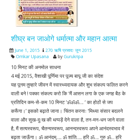
शीघ्र बन जाओगे धर्मात्मा और महान आत्मा
June 1, 2015
270 ऋषि प्रसादः जून 2015
Omkar Upasana
by
Gurukripa
10 मिनट की अनमोल साधना
4 मई 2015, वैशाखी पूर्णिमा पर पूज्य बापू जी का संदेश
यह पूनम तुम्हारे जीवन में स्वास्थ्यदायक और शुभ संकल्प फलित करने
वाली बने ! पक्का संकल्प करो कि ‘मैं आसन लगा के एक जगह बैठ के
प्रतिदिन कम-से-कम 10 मिनट ‘ॐॐॐ…. ‘ का होठों से जप
करूँगा।’ इसको बढ़ाते जाना। चिंतन करनाः ‘मिथ्या संसार बदलने
वाला और सुख-दुःख की थप्पड़ें देने वाला है, तन-मन-धन जाने वाला
है, मैं सत्यस्वरूप, चैतन्यस्वरूप, आनन्दस्वरूप अपने आनंदस्वभाव में
बढ़ता जाऊँगा। ॐ आनंदम्….. ॐ शांति….. हरि ॐ…. गुरु ॐ… हरि