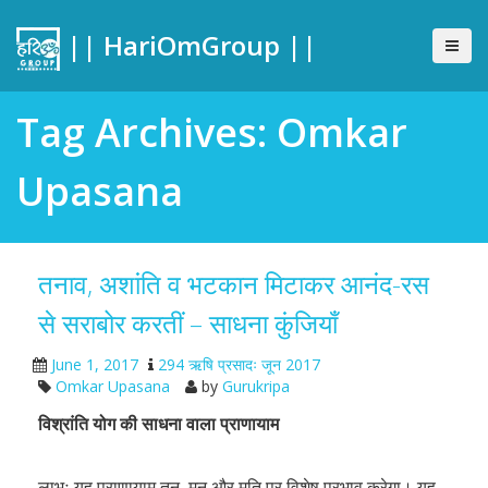
|| HariOmGroup ||
Tag Archives: Omkar
Upasana
तनाव, अशांति व भटकान मिटाकर आनंद-रस
से सराबोर करतीं – साधना कुंजियाँ
June 1, 2017
294 ऋषि प्रसादः जून 2017
Omkar Upasana
by
Gurukripa
विश्रांति योग की साधना वाला प्राणायाम
लाभः यह प्राणायाम तन, मन और मति पर विशेष प्रभाव करेगा। यह