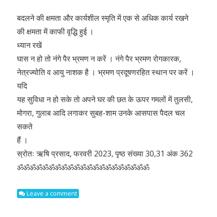
बदलने की क्षमता और कार्यशील स्मृति में एक से अधिक कार्य रखने
की क्षमता में काफी वृद्धि हुई ।
ध्यान रखें
घास न हो तो नंगे पैर भ्रमण न करें । नंगे पैर भ्रमण रोगकारक,
नेत्रज्योति व आयु नाशक है । भ्रमण प्रदूषणरहित स्थान पर करें ।
यदि
यह सुविधा न हो सके तो अपने घर की छत के ऊपर गमलों में तुलसी,
मोगरा, गुलाब आदि लगाकर सुबह-शाम उनके आसपास पैदल चल
सकते
हैं ।
स्रोतः ऋषि प्रसाद, फरवरी 2023, पृष्ठ संख्या 30,31 अंक 362
ॐॐॐॐॐॐॐॐॐॐॐॐॐॐॐॐॐॐॐॐॐ
Leave a comment