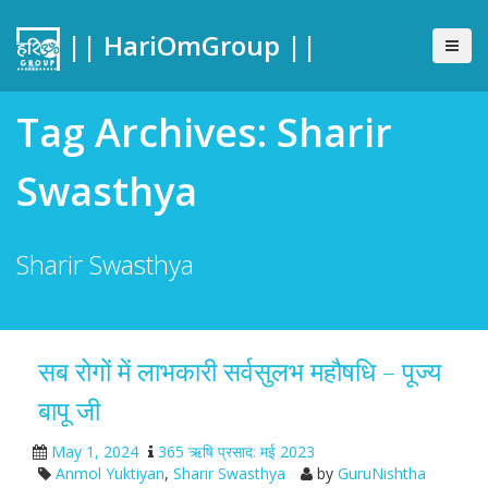
|| HariOmGroup ||
Tag Archives: Sharir
Swasthya
Sharir Swasthya
सब रोगों में लाभकारी सर्वसुलभ महौषधि – पूज्य
बापू जी
May 1, 2024
365 ऋषि प्रसाद: मई 2023
Anmol Yuktiyan
,
Sharir Swasthya
by
GuruNishtha