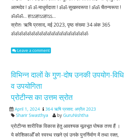
आत्मदेव ! ॐ ॐ माधुर्यदाता ! ॐॐ सुखस्वरूपा ! ॐॐ चैतन्यरूपा !
ॐॐॐ… हाऽऽहाऽऽहाऽऽ…
स्रोतः ऋषि प्रसाद, मई 2023, पृष्ठ संख्या 34 अंक 365
ॐॐॐॐॐॐॐॐॐॐॐॐॐॐॐॐॐॐॐ
Leave a comment
विभिन्न दालों के गुण-दोष उनकी उपयोग-विधि
व उपयोगिता
प्रोटीन्स का उत्तम स्रोत
April 1, 2024
364 ऋषि प्रसाद: अप्रैल 2023
Sharir Swasthya
by
GuruNishtha
प्रोटीन्स शारीरिक विकास हेतु आवश्यक मूलभूत पोषक तत्त्व हैं ।
ये कोशिकाओँ को स्वस्थ रखने एवं उनके पुनर्निर्माण में तथा रक्त,