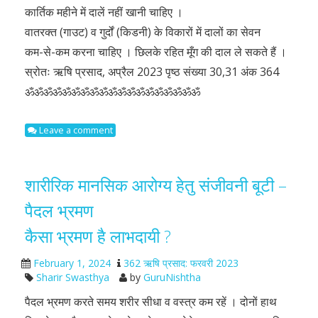
कार्तिक महीने में दालें नहीं खानी चाहिए ।
वातरक्त (गाउट) व गुर्दों (किडनी) के विकारों में दालों का सेवन
कम-से-कम करना चाहिए । छिलके रहित मूँग की दाल ले सकते हैं ।
स्रोतः ऋषि प्रसाद, अप्रैल 2023 पृष्ठ संख्या 30,31 अंक 364
ॐॐॐॐॐॐॐॐॐॐॐॐॐॐॐॐॐॐॐ
Leave a comment
शारीरिक मानसिक आरोग्य हेतु संजीवनी बूटी –
पैदल भ्रमण
कैसा भ्रमण है लाभदायी ?
February 1, 2024
362 ऋषि प्रसाद: फरवरी 2023
Sharir Swasthya
by
GuruNishtha
पैदल भ्रमण करते समय शरीर सीधा व वस्त्र कम रहें । दोनों हाथ