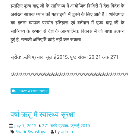
इसलिए पूज्य बापू जी के सान्निध्य में आयोजित शिविरों में देश-विदेश के
असंख्य साधक ध्यान की गहराइयों में डूबने के लिए आते हैं। शक्तिपात
का इतना व्यापक प्रयोग इतिहास एवं वर्तमान में पूज्य बापू जी के
सान्निध्य के अभाव से देश के आध्यात्मिक विकास में जो बाधा उत्पन्न
हुई है, उसकी क्षतिपूर्ति कोई नहीं कर सकता।
स्रोतः ऋषि प्रसाद, जुलाई 2015, पृष्ठ संख्या 20,21 अंक 271
ॐॐॐॐॐॐॐॐॐॐॐॐॐॐॐॐॐॐॐॐॐॐॐॐॐॐॐॐॐॐ
Leave a comment
वर्षा ऋतु में स्वास्थ्य-सुरक्षा
July 1, 2015
271 ऋषि प्रसादः जुलाई 2015
Sharir Swasthya
by
admin