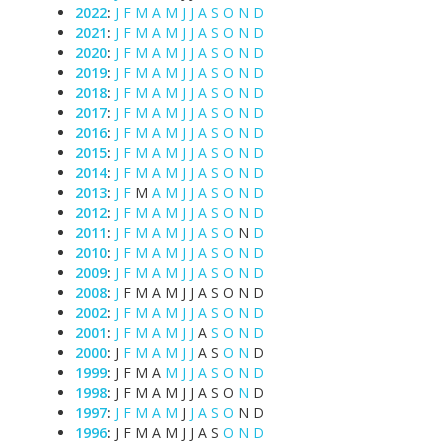
2022
:
J
F
M
A
M
J
J
A
S
O
N
D
2021
:
J
F
M
A
M
J
J
A
S
O
N
D
2020
:
J
F
M
A
M
J
J
A
S
O
N
D
2019
:
J
F
M
A
M
J
J
A
S
O
N
D
2018
:
J
F
M
A
M
J
J
A
S
O
N
D
2017
:
J
F
M
A
M
J
J
A
S
O
N
D
2016
:
J
F
M
A
M
J
J
A
S
O
N
D
2015
:
J
F
M
A
M
J
J
A
S
O
N
D
2014
:
J
F
M
A
M
J
J
A
S
O
N
D
2013
:
J
F
M
A
M
J
J
A
S
O
N
D
2012
:
J
F
M
A
M
J
J
A
S
O
N
D
2011
:
J
F
M
A
M
J
J
A
S
O
N
D
2010
:
J
F
M
A
M
J
J
A
S
O
N
D
2009
:
J
F
M
A
M
J
J
A
S
O
N
D
2008
:
J
F
M
A
M
J
J
A
S
O
N
D
2002
:
J
F
M
A
M
J
J
A
S
O
N
D
2001
:
J
F
M
A
M
J
J
A
S
O
N
D
2000
:
J
F
M
A
M
J
J
A
S
O
N
D
1999
:
J
F
M
A
M
J
J
A
S
O
N
D
1998
:
J
F
M
A
M
J
J
A
S
O
N
D
1997
:
J
F
M
A
M
J
J
A
S
O
N
D
1996
:
J
F
M
A
M
J
J
A
S
O
N
D