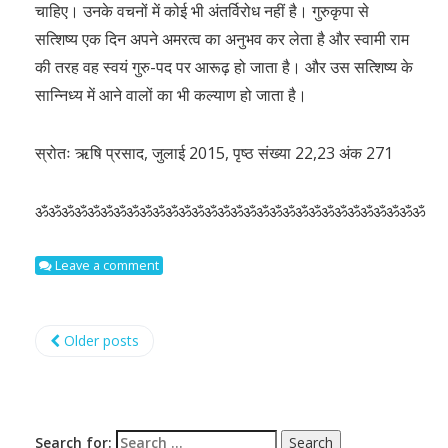
चाहिए। उनके वचनों में कोई भी अंतर्विरोध नहीं है। गुरुकृपा से
सत्शिष्य एक दिन अपने अमरत्व का अनुभव कर लेता है और स्वामी राम
की तरह वह स्वयं गुरु-पद पर आरूढ़ हो जाता है। और उस सत्शिष्य के
सान्निध्य में आने वालों का भी कल्याण हो जाता है।
स्रोतः ऋषि प्रसाद, जुलाई 2015, पृष्ठ संख्या 22,23 अंक 271
ॐॐॐॐॐॐॐॐॐॐॐॐॐॐॐॐॐॐॐॐॐॐॐॐॐॐॐॐॐॐ
Leave a comment
Older posts
Search for: