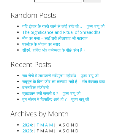
Random Posts
यदि ईश्वर के रास्ते जाने से कोई रोके तो… – पूज्य बापू जी
The Significance and Ritual of Shraaddha
मौन का मजा – साईँ श्री लीलाशाह जी महाराज
परलोक के भोजन का स्वाद
सौंदर्य, शक्ति और कर्मण्यता के पीछे कौन है ?
Recent Posts
सब रोगों में लाभकारी सर्वसुलभ महौषधि – पूज्य बापू जी
सद्गुरु के बिना जीव का कल्याण नहीं है – संत देवराहा बाबा
वास्तविक संजीवनी
ब्रह्मज्ञान क्यों जरूरी है ? – पूज्य बापू जी
तुम संसार में किसलिए आये हो ? – पूज्य बापू जी
Archives by Month
2024
:
J
F
M
A
M
J
J
A
S
O
N
D
2023
:
J
F
M
A
M
J
J
A
S
O
N
D