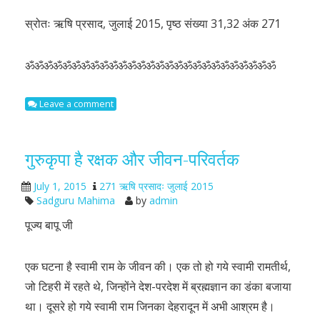
स्रोतः ऋषि प्रसाद, जुलाई 2015, पृष्ठ संख्या 31,32 अंक 271
ॐॐॐॐॐॐॐॐॐॐॐॐॐॐॐॐॐॐॐॐॐॐॐॐॐॐॐ
Leave a comment
गुरुकृपा है रक्षक और जीवन-परिवर्तक
July 1, 2015
271 ऋषि प्रसादः जुलाई 2015
Sadguru Mahima
by
admin
पूज्य बापू जी
एक घटना है स्वामी राम के जीवन की। एक तो हो गये स्वामी रामतीर्थ,
जो टिहरी में रहते थे, जिन्होंने देश-परदेश में ब्रह्मज्ञान का डंका बजाया
था। दूसरे हो गये स्वामी राम जिनका देहरादून में अभी आश्रम है।