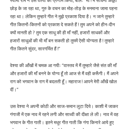
स्वामी राम ने उस वेश्या को प्रणाम किया, बोलेः “माँ ! मैं साधना अधूरी
छोड़ के जा रहा था, गुरु के वचन का मोह-तोड़ के मनमाना जामा पहना
रहा था। लेकिन तुम्हारे गीत ने मुझे प्रकाश दिया है। न जाने तुम्हारे
गीत कितनों-कितनों को प्रकाश दे सकते हैं ! तुम अपने को हीन-दीन
क्यों मानती हो ? तुम एक साधु की ही माँ नहीं, हजारों साधकों और
हजारों साधुओं की भी माँ बन सकती हो तुममें ऐसी योग्यता है ! तुम्हारे
गीत कितने सुंदर, सारगर्भित हैं !”
वेश्या की आँखों में चमक आ गयीः “वास्तव में मैं तुम्हारे जैसे संत की माँ
और हजारों की माँ बनने के योग्य हूँ तो आज से मैं वही करूँगी। मैं अपने
राग को भगवान के राग में बदलती हूँ। महाराज ! आपने मेरी आँखें खोल
दीं।”
उस वेश्या ने अपनी कोठी और साज-समान लुटा दिये। काशी में जाकर
गंगाजी में एक नाव में रहने लगी और साध्वी की दीक्षा ले ली। नाव में वह
भगवान के गीत गाती। इतने मधुर गीत गाती कि गंगा किनारे आये हुए