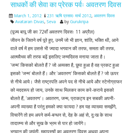
साधकों की सेवा का प्रेरक पर्वः अवतरण दिवस
March 1, 2012
231 ऋषि प्रसादः मार्च 2012
,
अवतरण दिवस
Avataran Divas
,
Seva
by
Gurukripa
(पूज्य बापू जी का 72वाँ अवतरण दिवसः 11 अप्रैल)
जीवन के जितने वर्ष पूरे हुए, उनमें जो भी ज्ञान, शांति, भक्ति थी, आने
वाले वर्ष में हम उससे भी ज्यादा भगवान की तरफ, समता की तरफ,
आत्मवैभव की तरफ बढ़ें इसलिए जन्मदिवस मनाया जाता है।
ʹजन्मʹ किसको बोलते हैं ? जो अव्यक्त है, छुपा हुआ है वह प्रकट हुआ
इसको ʹजन्मʹ बोलते हैं। और ʹअवतरणʹ किसको बोलते हैं ? जो ऊपर
से नीचे आये। जैसे राष्ट्रपति अपने पद से नीचे आये और स्टेनोग्राफर
को मददरूप हो जाय, उनके साथ मिलकर काम करे-कराये इसको
बोलते हैं, ʹअवतरणʹ। अवतरण, जन्म, प्राकट्य इन सबकी अपनी-
अपनी व्याख्या है परंतु हमको क्या फायदा ? हम यह व्याख्या समझेंगे,
विचारेंगे तो हम अपने कर्म-बन्धन से, देह के अहं से, दुःख के साथ
तादात्म्य से और सुख के भ्रम से पार हो जायेंगे।
भगवान की जयंती, महापुरुषों का अवतरण दिवस अथवा अपना