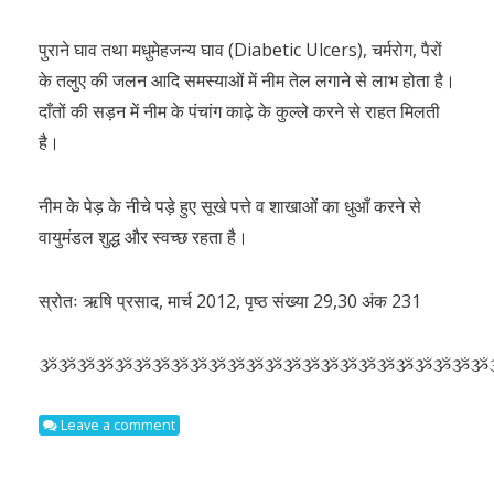
पुराने घाव तथा मधुमेहजन्य घाव (Diabetic Ulcers), चर्मरोग, पैरों
के तलुए की जलन आदि समस्याओं में नीम तेल लगाने से लाभ होता है।
दाँतों की सड़न में नीम के पंचांग काढ़े के कुल्ले करने से राहत मिलती
है।
नीम के पेड़ के नीचे पड़े हुए सूखे पत्ते व शाखाओं का धुआँ करने से
वायुमंडल शुद्ध और स्वच्छ रहता है।
स्रोतः ऋषि प्रसाद, मार्च 2012, पृष्ठ संख्या 29,30 अंक 231
ૐૐૐૐૐૐૐૐૐૐૐૐૐૐૐૐૐૐૐૐૐૐૐૐ
Leave a comment