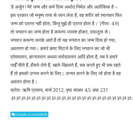
ʹहे अर्जुन ! मेरे जन्म और कर्म दिव्य अर्थात् निर्मल और अलौकिक है –
इस प्रकार जो मनुष्य तत्त्व से जान लेता है, वह शरीर को त्यागकर फिर
जन्म को प्राप्त नहीं होता, किंतु मुझे ही प्राप्त होता है।ʹ (गीताः 4.9)
तो भगवान का जन्म होता है करूणा-परवश होकर, दयालुता से।
भगवान करूणा करके आते हैं तो यह भगवान का जन्म दिव्य हो गया,
अवतरण हो गया। हमारे कष्ट मिटाने के लिए भगवान का जो भी
प्रेमावतार, ज्ञानावतार अथवा मर्यादावतार आदि होता है, तब वे हमारे
नाईँ जीते हैं, हँसते-रोते हैं, खाते-खिलाते हैं, सब करते हुए भी सम रहते
हैं तो हमको उन्नत करने के लिए। उन्नत करने के लिए जो होता है वह
अवतार होता है।
स्रोतः ऋषि प्रसाद, मार्च 2012, पृष्ठ संख्या 4,5 अंक 231
ૐૐૐૐૐૐૐૐૐૐૐૐૐૐૐૐૐૐૐૐૐૐૐૐ
Leave a comment