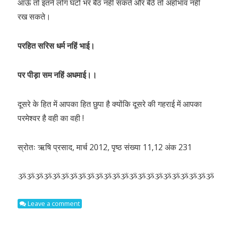
आऊँ तो इतने लोग घंटों भर बैठ नहीं सकते और बैठे तो अहोभाव नहीं
रख सकते।
परहित सरिस धर्म नहिं भाई।
पर पीड़ा सम नहिं अधमाई।।
दूसरे के हित में आपका हित छुपा है क्योंकि दूसरे की गहराई में आपका
परमेश्वर है वही का वही !
स्रोतः ऋषि प्रसाद, मार्च 2012, पृष्ठ संख्या 11,12 अंक 231
ૐૐૐૐૐૐૐૐૐૐૐૐૐૐૐૐૐૐૐૐૐૐૐ
Leave a comment