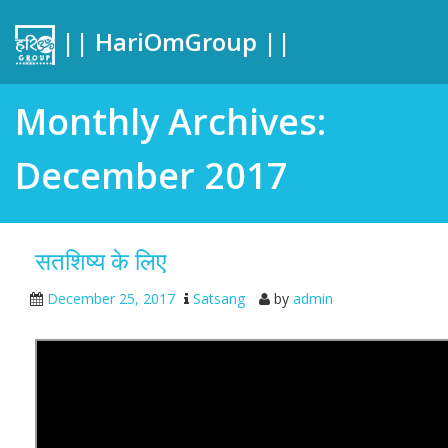
|| HariOmGroup ||
Monthly Archives:
December 2017
सतशिष्य के लिए
December 25, 2017
Satsang
by
admin