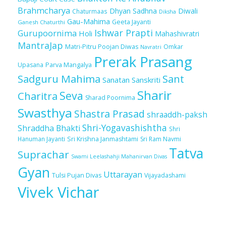
Brahmcharya
Dhyan Sadhna
Diwali
Chaturmaas
Diksha
Gau-Mahima
Geeta Jayanti
Ganesh Chaturthi
Ishwar Prapti
Gurupoornima
Holi
Mahashivratri
MantraJap
Matri-Pitru Poojan Diwas
Omkar
Navratri
Prerak Prasang
Upasana
Parva Mangalya
Sadguru Mahima
Sant
Sanatan Sanskriti
Sharir
Seva
Charitra
Sharad Poornima
Swasthya
Shastra Prasad
shraaddh-paksh
Shri-Yogavashishtha
Shraddha Bhakti
Shri
Sri Krishna Janmashtami
Sri Ram Navmi
Hanuman Jayanti
Tatva
Suprachar
Swami Leelashahji Mahanirvan Divas
Gyan
Uttarayan
Tulsi Pujan Divas
Vijayadashami
Vivek Vichar