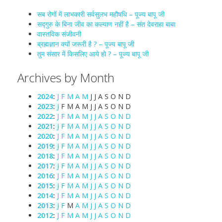
सब रोगों में लाभकारी सर्वसुलभ महौषधि – पूज्य बापू जी
सद्गुरु के बिना जीव का कल्याण नहीं है – संत देवराहा बाबा
वास्तविक संजीवनी
ब्रह्मज्ञान क्यों जरूरी है ? – पूज्य बापू जी
तुम संसार में किसलिए आये हो ? – पूज्य बापू जी
Archives by Month
2024
:
J
F
M
A
M
J
J
A
S
O
N
D
2023
:
J
F
M
A
M
J
J
A
S
O
N
D
2022
:
J
F
M
A
M
J
J
A
S
O
N
D
2021
:
J
F
M
A
M
J
J
A
S
O
N
D
2020
:
J
F
M
A
M
J
J
A
S
O
N
D
2019
:
J
F
M
A
M
J
J
A
S
O
N
D
2018
:
J
F
M
A
M
J
J
A
S
O
N
D
2017
:
J
F
M
A
M
J
J
A
S
O
N
D
2016
:
J
F
M
A
M
J
J
A
S
O
N
D
2015
:
J
F
M
A
M
J
J
A
S
O
N
D
2014
:
J
F
M
A
M
J
J
A
S
O
N
D
2013
:
J
F
M
A
M
J
J
A
S
O
N
D
2012
:
J
F
M
A
M
J
J
A
S
O
N
D