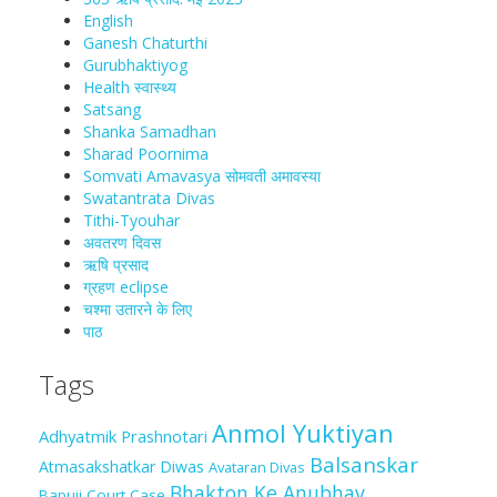
English
Ganesh Chaturthi
Gurubhaktiyog
Health स्वास्‍थ्‍य
Satsang
Shanka Samadhan
Sharad Poornima
Somvati Amavasya सोमवती अमावस्या
Swatantrata Divas
Tithi-Tyouhar
अवतरण दिवस
ऋषि प्रसाद
ग्रहण eclipse
चश्मा‍ उतारने के लिए
पाठ
Tags
Anmol Yuktiyan
Adhyatmik Prashnotari
Balsanskar
Atmasakshatkar Diwas
Avataran Divas
Bhakton Ke Anubhav
Bapuji Court Case