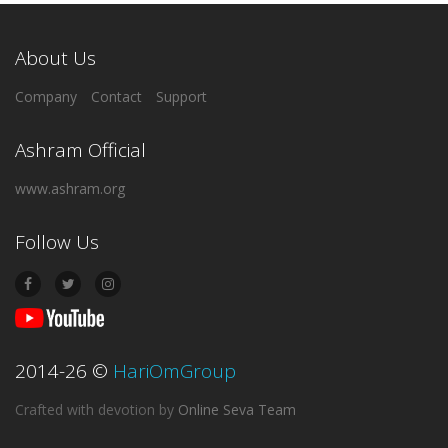
About Us
Company
Contact
Support
Ashram Official
www.ashram.org
Follow Us
2014-26
©
HariOmGroup
Crafted with devotion
by
Online Seva Team