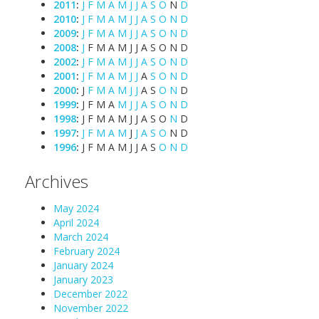
2011
:
J
F
M
A
M
J
J
A
S
O
N
D
2010
:
J
F
M
A
M
J
J
A
S
O
N
D
2009
:
J
F
M
A
M
J
J
A
S
O
N
D
2008
:
J
F
M
A
M
J
J
A
S
O
N
D
2002
:
J
F
M
A
M
J
J
A
S
O
N
D
2001
:
J
F
M
A
M
J
J
A
S
O
N
D
2000
:
J
F
M
A
M
J
J
A
S
O
N
D
1999
:
J
F
M
A
M
J
J
A
S
O
N
D
1998
:
J
F
M
A
M
J
J
A
S
O
N
D
1997
:
J
F
M
A
M
J
J
A
S
O
N
D
1996
:
J
F
M
A
M
J
J
A
S
O
N
D
Archives
May 2024
April 2024
March 2024
February 2024
January 2024
January 2023
December 2022
November 2022