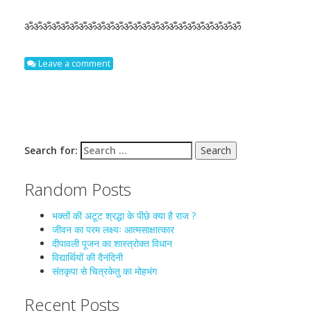
ॐॐॐॐॐॐॐॐॐॐॐॐॐॐॐॐॐॐॐॐॐॐॐॐ
Leave a comment
Search for:
Random Posts
भक्तों की अटूट श्रद्धा के पीछे क्या है राज ?
जीवन का परम लक्ष्यः आत्मसाक्षात्कार
दीपावली पूजन का शास्त्रोक्त विधान
विद्यार्थियों की दैनंदिनी
संतकृपा से चित्रकेतु का मोहभंग
Recent Posts