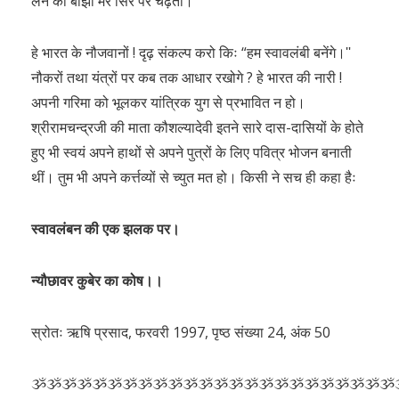
लेने का बोझा मेरे सिर पर चढ़ता।”
हे भारत के नौजवानों ! दृढ़ संकल्प करो किः “हम स्वावलंबी बनेंगे।ʹʹ
नौकरों तथा यंत्रों पर कब तक आधार रखोगे ? हे भारत की नारी !
अपनी गरिमा को भूलकर यांत्रिक युग से प्रभावित न हो।
श्रीरामचन्द्रजी की माता कौशल्यादेवी इतने सारे दास-दासियों के होते
हुए भी स्वयं अपने हाथों से अपने पुत्रों के लिए पवित्र भोजन बनाती
थीं। तुम भी अपने कर्त्तव्यों से च्युत मत हो। किसी ने सच ही कहा हैः
स्वावलंबन की एक झलक पर।
न्यौछावर कुबेर का कोष।।
स्रोतः ऋषि प्रसाद, फरवरी 1997, पृष्ठ संख्या 24, अंक 50
ૐૐૐૐૐૐૐૐૐૐૐૐૐૐૐૐૐૐૐૐૐૐૐૐ