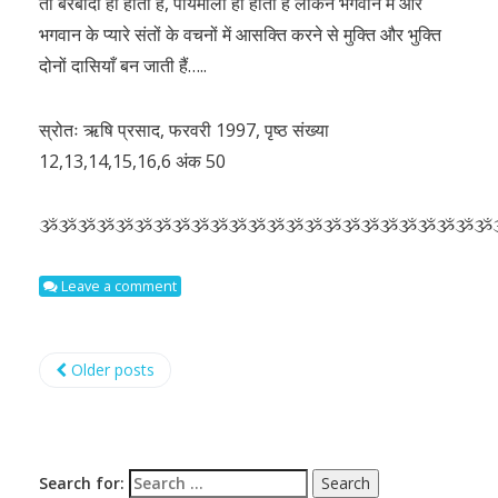
तो बरबादी ही होती है, पायमाली ही होती है लेकिन भगवान में और
भगवान के प्यारे संतों के वचनों में आसक्ति करने से मुक्ति और भुक्ति
दोनों दासियाँ बन जाती हैं…..
स्रोतः ऋषि प्रसाद, फरवरी 1997, पृष्ठ संख्या
12,13,14,15,16,6 अंक 50
ૐૐૐૐૐૐૐૐૐૐૐૐૐૐૐૐૐૐૐૐૐૐૐૐ
Leave a comment
Older posts
Search for: