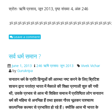
स्रोतः ऋषि प्रसाद, जून 2013, पृष्ठ संख्या 4, अंक 246
ૐૐૐૐૐૐૐૐૐૐૐૐૐૐૐૐૐૐૐૐૐૐૐૐ
Leave a comment
सर्व धर्म समान ?
June 1, 2013
246 ऋषि प्रसादः जून 2013
Vivek Vichar
by
Gurukripa
सनातन धर्म के प्रति हिन्दुओं की आस्था नष्ट करने के लिए ब्रिटिश
शासन द्वारा परतंत्र भारत में मैकाले की शिक्षा प्रणाली शुरु की गयी
थी, उसके प्रभाव से आज भी शिक्षित समाज में प्रतिष्ठित लोग सनातन
धर्म की महिमा से अनभिज्ञ हैं तथा इसका गौरव भूलकर पाश्चात्य
काल्पनिक कल्चर से प्रभावित हो रहे हैं। क्योंकि आज भी भारत के