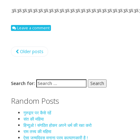
ૐૐૐૐૐૐૐૐૐૐૐૐૐૐૐૐૐૐૐૐૐૐૐૐ
Leave a comment
Older posts
Search for:
Random Posts
गुरुद्वार पर कैसे रहें
संत की महिमा
हिन्दुओ ! संगठित होकर अपने धर्म की रक्षा करो
राम तत्त्व की महिमा
ऐसा जन्मदिवस मनाना परम कल्याणकारी है !