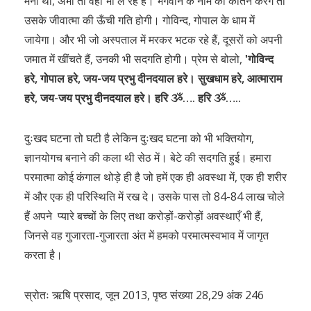
मना था, अभी तो वहाँ भी ले रहे हैं। भगवान के नाम का कीर्तन करेंगे तो
उसके जीवात्मा की ऊँची गति होगी। गोविन्द, गोपाल के धाम में
जायेगा। और भी जो अस्पताल में मरकर भटक रहे हैं, दूसरों को अपनी
जमात में खींचते हैं, उनकी भी सदगति होगी। प्रेम से बोलो,
ʹ
गोविन्द
हरे, गोपाल हरे, जय-जय प्रभु दीनदयाल हरे। सुखधाम हरे, आत्माराम
हरे, जय-जय प्रभु दीनदयाल हरे। हरि
ૐ
…. हरि
ૐ
…..
दुःखद घटना तो घटी है लेकिन दुःखद घटना को भी भक्तियोग,
ज्ञानयोगच बनाने की कला थी सेठ में। बेटे की सदगति हुई। हमारा
परमात्मा कोई कंगाल थोड़े ही है जो हमें एक ही अवस्था में, एक ही शरीर
में और एक ही परिस्थिति में रख दे। उसके पास तो 84-84 लाख चोले
हैं अपने प्यारे बच्चों के लिए तथा करोड़ों-करोड़ों अवस्थाएँ भी हैं,
जिनसे वह गुजारता-गुजारता अंत में हमको परमात्मस्वभाव में जागृत
करता है।
स्रोतः ऋषि प्रसाद, जून 2013, पृष्ठ संख्या 28,29 अंक 246