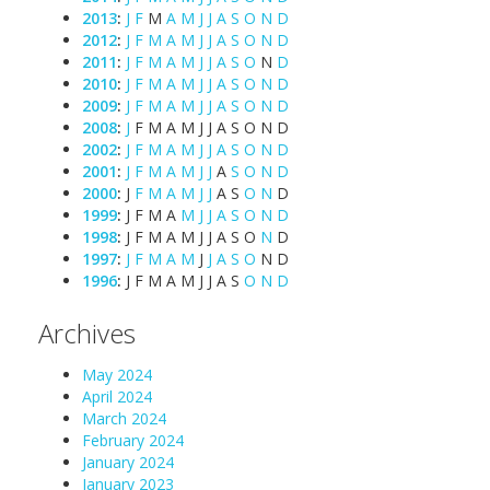
2013
:
J
F
M
A
M
J
J
A
S
O
N
D
2012
:
J
F
M
A
M
J
J
A
S
O
N
D
2011
:
J
F
M
A
M
J
J
A
S
O
N
D
2010
:
J
F
M
A
M
J
J
A
S
O
N
D
2009
:
J
F
M
A
M
J
J
A
S
O
N
D
2008
:
J
F
M
A
M
J
J
A
S
O
N
D
2002
:
J
F
M
A
M
J
J
A
S
O
N
D
2001
:
J
F
M
A
M
J
J
A
S
O
N
D
2000
:
J
F
M
A
M
J
J
A
S
O
N
D
1999
:
J
F
M
A
M
J
J
A
S
O
N
D
1998
:
J
F
M
A
M
J
J
A
S
O
N
D
1997
:
J
F
M
A
M
J
J
A
S
O
N
D
1996
:
J
F
M
A
M
J
J
A
S
O
N
D
Archives
May 2024
April 2024
March 2024
February 2024
January 2024
January 2023