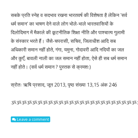
सबके प्रति स्नेह व सदभाव रखना भारतवर्ष की विशेषता है लेकिन ʹसर्व
धर्म समानʹ का भाषण देने वाले लोग भोले-भाले भारतवासियों के
दिलोदिमाग में मैकाले की कूटनीतिक शिक्षा नीति और पाश्चात्य गुलामी
के संस्कार भरते हैं। जैसे-चपरासी, सचिव, जिलाधीश आदि सब
अधिकारी समान नहीं होते, गंगा, यमुना, गोदावरी आदि नदियों का जल
और कुएँ, बावली नाली का जल समान नहीं होता, ऐसे ही सब धर्म समान
नहीं होते। (सर्व धर्म समान ? पुस्तक से क्रमशः)
स्रोतः ऋषि प्रसाद, जून 2013, पृष्ठ संख्या 13,15 अंक 246
ૐૐૐૐૐૐૐૐૐૐૐૐૐૐૐૐૐૐૐૐૐૐૐૐ
Leave a comment