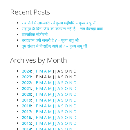
Recent Posts
सब रोगों में लाभकारी सर्वसुलभ महौषधि – पूज्य बापू जी
सद्गुरु के बिना जीव का कल्याण नहीं है – संत देवराहा बाबा
वास्तविक संजीवनी
ब्रह्मज्ञान क्यों जरूरी है ? – पूज्य बापू जी
तुम संसार में किसलिए आये हो ? – पूज्य बापू जी
Archives by Month
2024
:
J
F
M
A
M
J
J
A
S
O
N
D
2023
:
J
F
M
A
M
J
J
A
S
O
N
D
2022
:
J
F
M
A
M
J
J
A
S
O
N
D
2021
:
J
F
M
A
M
J
J
A
S
O
N
D
2020
:
J
F
M
A
M
J
J
A
S
O
N
D
2019
:
J
F
M
A
M
J
J
A
S
O
N
D
2018
:
J
F
M
A
M
J
J
A
S
O
N
D
2017
:
J
F
M
A
M
J
J
A
S
O
N
D
2016
:
J
F
M
A
M
J
J
A
S
O
N
D
2015
:
J
F
M
A
M
J
J
A
S
O
N
D
2014
:
J
F
M
A
M
J
J
A
S
O
N
D