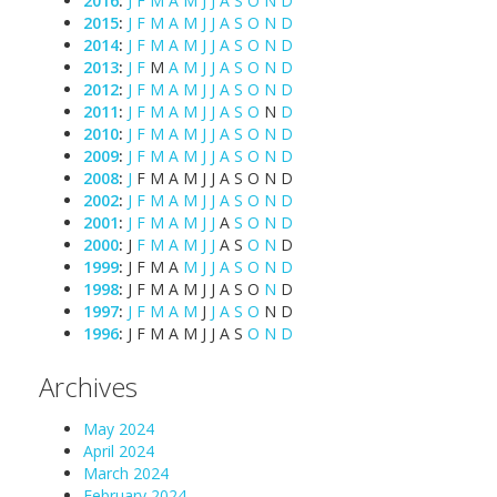
2016
:
J
F
M
A
M
J
J
A
S
O
N
D
2015
:
J
F
M
A
M
J
J
A
S
O
N
D
2014
:
J
F
M
A
M
J
J
A
S
O
N
D
2013
:
J
F
M
A
M
J
J
A
S
O
N
D
2012
:
J
F
M
A
M
J
J
A
S
O
N
D
2011
:
J
F
M
A
M
J
J
A
S
O
N
D
2010
:
J
F
M
A
M
J
J
A
S
O
N
D
2009
:
J
F
M
A
M
J
J
A
S
O
N
D
2008
:
J
F
M
A
M
J
J
A
S
O
N
D
2002
:
J
F
M
A
M
J
J
A
S
O
N
D
2001
:
J
F
M
A
M
J
J
A
S
O
N
D
2000
:
J
F
M
A
M
J
J
A
S
O
N
D
1999
:
J
F
M
A
M
J
J
A
S
O
N
D
1998
:
J
F
M
A
M
J
J
A
S
O
N
D
1997
:
J
F
M
A
M
J
J
A
S
O
N
D
1996
:
J
F
M
A
M
J
J
A
S
O
N
D
Archives
May 2024
April 2024
March 2024
February 2024