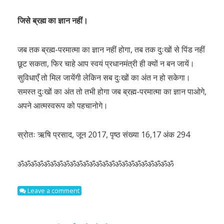
जिसे ब्रह्म का ज्ञान नहीं।
जब तक ब्रह्म-परमात्मा का ज्ञान नहीं होगा, तब तक दुःखों से पिंड नहीं
छूट सकता, फिर चाहे आप स्वयं प्रधानमंत्री ही क्यों न बन जायें।
सुविधाएँ तो मिल जायेंगी लेकिन सब दुःखों का अंत न हो सकेगा।
समस्त दुःखों का अंत तो तभी होगा जब ब्रह्म-परमात्मा का ज्ञान पाओगे,
अपने आत्मस्वरूप को पहचानोगे।
स्रोतः ऋषि प्रसाद, जून 2017, पृष्ठ संख्या 16,17 अंक 294
ॐॐॐॐॐॐॐॐॐॐॐॐॐॐॐॐॐॐॐॐॐॐॐॐ
Leave a comment