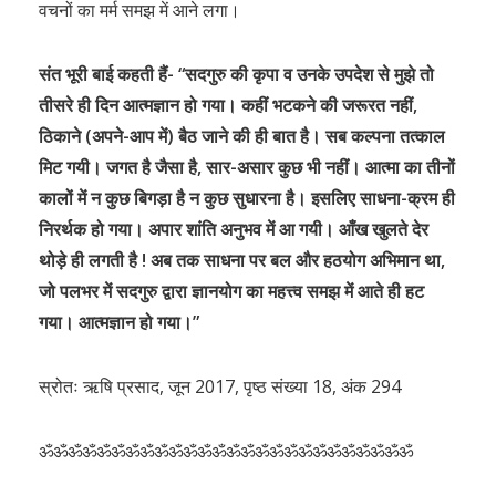
वचनों का मर्म समझ में आने लगा।
संत भूरी बाई कहती हैं- “सदगुरु की कृपा व उनके उपदेश से मुझे तो
तीसरे ही दिन आत्मज्ञान हो गया। कहीं भटकने की जरूरत नहीं,
ठिकाने (अपने-आप में) बैठ जाने की ही बात है। सब कल्पना तत्काल
मिट गयी। जगत है जैसा है, सार-असार कुछ भी नहीं। आत्मा का तीनों
कालों में न कुछ बिगड़ा है न कुछ सुधारना है। इसलिए साधना-क्रम ही
निरर्थक हो गया। अपार शांति अनुभव में आ गयी। आँख खुलते देर
थोड़े ही लगती है ! अब तक साधना पर बल और हठयोग अभिमान था,
जो पलभर में सदगुरु द्वारा ज्ञानयोग का महत्त्व समझ में आते ही हट
गया। आत्मज्ञान हो गया।”
स्रोतः ऋषि प्रसाद, जून 2017, पृष्ठ संख्या 18, अंक 294
ॐॐॐॐॐॐॐॐॐॐॐॐॐॐॐॐॐॐॐॐॐॐॐॐॐॐ