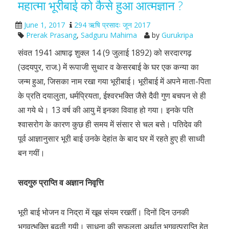
महात्मा भूरीबाई को कैसे हुआ आत्मज्ञान ?
June 1, 2017
294 ऋषि प्रसादः जून 2017
Prerak Prasang
,
Sadguru Mahima
by
Gurukripa
संवत 1941 आषाढ़ शुक्ल 14 (9 जुलाई 1892) को सरदारगढ़
(उदयपुर, राज.) में रूपाजी सुथार व केसरबाई के घर एक कन्या का
जन्म हुआ, जिसका नाम रखा गया भूरीबाई। भूरीबाई में अपने माता-पिता
के प्रति दयालुता, धर्मप्रियता, ईश्वरभक्ति जैसे दैवी गुण बचपन से ही
आ गये थे। 13 वर्ष की आयु में इनका विवाह हो गया। इनके पति
श्वासरोग के कारण कुछ ही समय में संसार से चल बसे। पतिदेव की
पूर्व आज्ञानुसार भूरी बाई उनके देहांत के बाद घर में रहते हुए ही साध्वी
बन गयीं।
सदगुरु प्राप्ति व अज्ञान निवृत्ति
भूरी बाई भोजन व निद्रा में खूब संयम रखतीं। दिनों दिन उनकी
भगवत्भक्ति बढ़ती गयी। साधना की सफलता अर्थात् भगवत्प्राप्ति हेतु