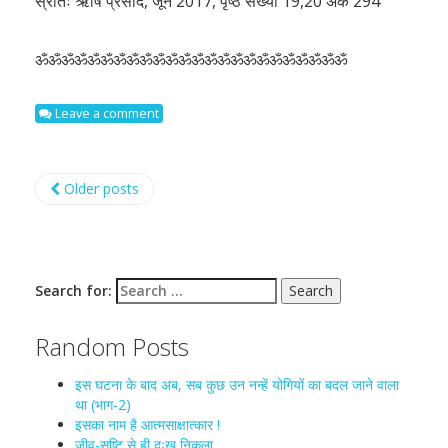
स्रोतः ऋषि प्रसाद, जून 2017, पृष्ठ संख्या 19,20 अंक 294
ॐॐॐॐॐॐॐॐॐॐॐॐॐॐॐॐॐॐॐॐॐॐॐॐ
Leave a comment
Older posts
Search for:
Random Posts
इस घटना के बाद अब, सब कुछ उन नन्हें योगियों का बदल जाने वाला
था (भाग-2)
इसका नाम है आत्मसाक्षात्कार !
जीव-सृष्टि से ही दुःख निकला