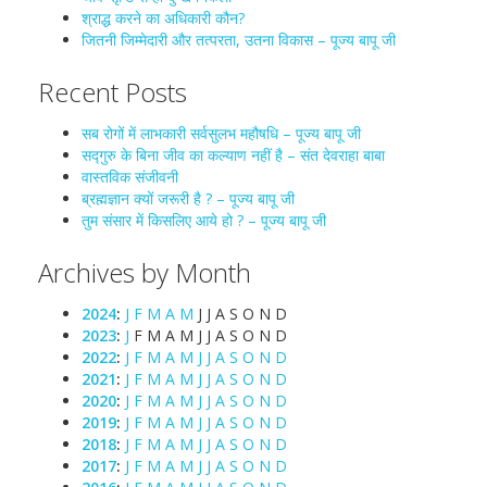
श्राद्ध करने का अधिकारी कौन?
जितनी जिम्मेदारी और तत्परता, उतना विकास – पूज्य बापू जी
Recent Posts
सब रोगों में लाभकारी सर्वसुलभ महौषधि – पूज्य बापू जी
सद्गुरु के बिना जीव का कल्याण नहीं है – संत देवराहा बाबा
वास्तविक संजीवनी
ब्रह्मज्ञान क्यों जरूरी है ? – पूज्य बापू जी
तुम संसार में किसलिए आये हो ? – पूज्य बापू जी
Archives by Month
2024
:
J
F
M
A
M
J
J
A
S
O
N
D
2023
:
J
F
M
A
M
J
J
A
S
O
N
D
2022
:
J
F
M
A
M
J
J
A
S
O
N
D
2021
:
J
F
M
A
M
J
J
A
S
O
N
D
2020
:
J
F
M
A
M
J
J
A
S
O
N
D
2019
:
J
F
M
A
M
J
J
A
S
O
N
D
2018
:
J
F
M
A
M
J
J
A
S
O
N
D
2017
:
J
F
M
A
M
J
J
A
S
O
N
D