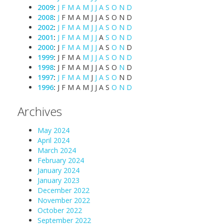
2009
:
J
F
M
A
M
J
J
A
S
O
N
D
2008
:
J
F
M
A
M
J
J
A
S
O
N
D
2002
:
J
F
M
A
M
J
J
A
S
O
N
D
2001
:
J
F
M
A
M
J
J
A
S
O
N
D
2000
:
J
F
M
A
M
J
J
A
S
O
N
D
1999
:
J
F
M
A
M
J
J
A
S
O
N
D
1998
:
J
F
M
A
M
J
J
A
S
O
N
D
1997
:
J
F
M
A
M
J
J
A
S
O
N
D
1996
:
J
F
M
A
M
J
J
A
S
O
N
D
Archives
May 2024
April 2024
March 2024
February 2024
January 2024
January 2023
December 2022
November 2022
October 2022
September 2022