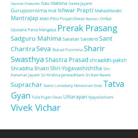
Gau-Mahima
Geeta Jayanti
Ganesh Chaturthi
Ishwar Prapti
Gurupoornima
Holi
Mahashivratri
MantraJap
Matri-Pitru Poojan Diwas
Omkar
Navratri
Prerak Prasang
Upasana
Parva Mangalya
Sadguru Mahima
Sant
Sanatan Sanskriti
Sharir
Seva
Charitra
Sharad Poornima
Swasthya
Shastra Prasad
shraaddh-paksh
Shri-Yogavashishtha
Shraddha Bhakti
Shri
Sri Krishna Janmashtami
Sri Ram Navmi
Hanuman Jayanti
Tatva
Suprachar
Swami Leelashahji Mahanirvan Divas
Gyan
Uttarayan
Tulsi Pujan Divas
Vijayadashami
Vivek Vichar