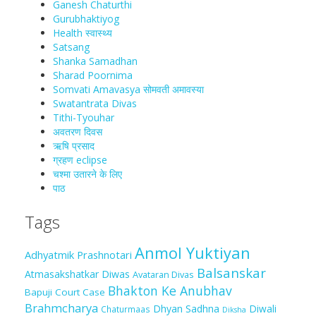
Ganesh Chaturthi
Gurubhaktiyog
Health स्वास्‍थ्‍य
Satsang
Shanka Samadhan
Sharad Poornima
Somvati Amavasya सोमवती अमावस्या
Swatantrata Divas
Tithi-Tyouhar
अवतरण दिवस
ऋषि प्रसाद
ग्रहण eclipse
चश्मा‍ उतारने के लिए
पाठ
Tags
Anmol Yuktiyan
Adhyatmik Prashnotari
Balsanskar
Atmasakshatkar Diwas
Avataran Divas
Bhakton Ke Anubhav
Bapuji Court Case
Brahmcharya
Dhyan Sadhna
Diwali
Chaturmaas
Diksha