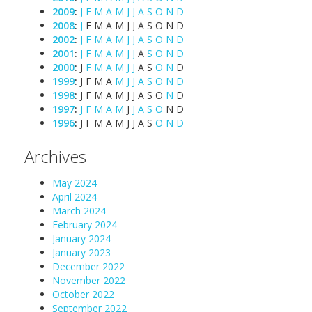
2009
:
J
F
M
A
M
J
J
A
S
O
N
D
2008
:
J
F
M
A
M
J
J
A
S
O
N
D
2002
:
J
F
M
A
M
J
J
A
S
O
N
D
2001
:
J
F
M
A
M
J
J
A
S
O
N
D
2000
:
J
F
M
A
M
J
J
A
S
O
N
D
1999
:
J
F
M
A
M
J
J
A
S
O
N
D
1998
:
J
F
M
A
M
J
J
A
S
O
N
D
1997
:
J
F
M
A
M
J
J
A
S
O
N
D
1996
:
J
F
M
A
M
J
J
A
S
O
N
D
Archives
May 2024
April 2024
March 2024
February 2024
January 2024
January 2023
December 2022
November 2022
October 2022
September 2022