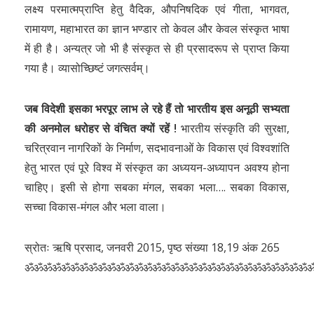
लक्ष्य परमात्मप्राप्ति हेतु वैदिक, औपनिषदिक एवं गीता, भागवत,
रामायण, महाभारत का ज्ञान भण्डार तो केवल और केवल संस्कृत भाषा
में ही है। अन्यत्र जो भी है संस्कृत से ही प्रसादरूप से प्राप्त किया
गया है। व्यासोच्छिष्टं जगत्सर्वम्।
जब विदेशी इसका भरपूर लाभ ले रहे हैं तो भारतीय इस अनूठी सभ्यता
की अनमोल धरोहर से वंचित क्यों रहें !
भारतीय संस्कृति की सुरक्षा,
चरित्रवान नागरिकों के निर्माण, सदभावनाओं के विकास एवं विश्वशांति
हेतु भारत एवं पूरे विश्व में संस्कृत का अध्ययन-अध्यापन अवश्य होना
चाहिए। इसी से होगा सबका मंगल, सबका भला…. सबका विकास,
सच्चा विकास-मंगल और भला वाला।
स्रोतः ऋषि प्रसाद, जनवरी 2015, पृष्ठ संख्या 18,19 अंक 265
ॐॐॐॐॐॐॐॐॐॐॐॐॐॐॐॐॐॐॐॐॐॐॐॐॐॐॐॐॐॐॐ