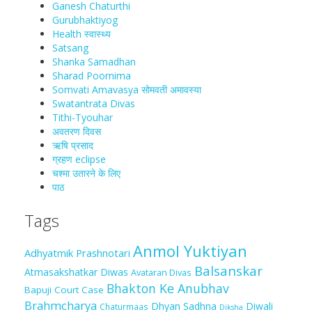
Ganesh Chaturthi
Gurubhaktiyog
Health स्वास्‍थ्‍य
Satsang
Shanka Samadhan
Sharad Poornima
Somvati Amavasya सोमवती अमावस्या
Swatantrata Divas
Tithi-Tyouhar
अवतरण दिवस
ऋषि प्रसाद
ग्रहण eclipse
चश्मा‍ उतारने के लिए
पाठ
Tags
Anmol Yuktiyan
Adhyatmik Prashnotari
Balsanskar
Atmasakshatkar Diwas
Avataran Divas
Bhakton Ke Anubhav
Bapuji Court Case
Brahmcharya
Dhyan Sadhna
Diwali
Chaturmaas
Diksha