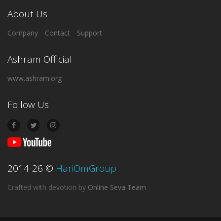
About Us
Company
Contact
Support
Ashram Official
www.ashram.org
Follow Us
2014-26
©
HariOmGroup
Crafted with devotion
by
Online Seva Team