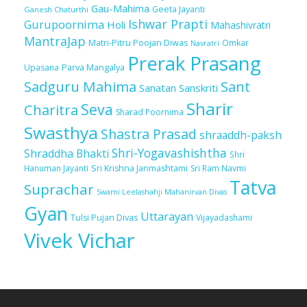
Gau-Mahima
Geeta Jayanti
Ganesh Chaturthi
Ishwar Prapti
Gurupoornima
Holi
Mahashivratri
MantraJap
Matri-Pitru Poojan Diwas
Omkar
Navratri
Prerak Prasang
Upasana
Parva Mangalya
Sadguru Mahima
Sant
Sanatan Sanskriti
Sharir
Seva
Charitra
Sharad Poornima
Swasthya
Shastra Prasad
shraaddh-paksh
Shri-Yogavashishtha
Shraddha Bhakti
Shri
Sri Krishna Janmashtami
Sri Ram Navmi
Hanuman Jayanti
Tatva
Suprachar
Swami Leelashahji Mahanirvan Divas
Gyan
Uttarayan
Tulsi Pujan Divas
Vijayadashami
Vivek Vichar