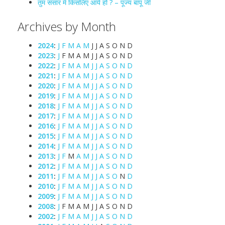
तुम संसार में किसलिए आये हो ? – पूज्य बापू जी
Archives by Month
2024
:
J
F
M
A
M
J
J
A
S
O
N
D
2023
:
J
F
M
A
M
J
J
A
S
O
N
D
2022
:
J
F
M
A
M
J
J
A
S
O
N
D
2021
:
J
F
M
A
M
J
J
A
S
O
N
D
2020
:
J
F
M
A
M
J
J
A
S
O
N
D
2019
:
J
F
M
A
M
J
J
A
S
O
N
D
2018
:
J
F
M
A
M
J
J
A
S
O
N
D
2017
:
J
F
M
A
M
J
J
A
S
O
N
D
2016
:
J
F
M
A
M
J
J
A
S
O
N
D
2015
:
J
F
M
A
M
J
J
A
S
O
N
D
2014
:
J
F
M
A
M
J
J
A
S
O
N
D
2013
:
J
F
M
A
M
J
J
A
S
O
N
D
2012
:
J
F
M
A
M
J
J
A
S
O
N
D
2011
:
J
F
M
A
M
J
J
A
S
O
N
D
2010
:
J
F
M
A
M
J
J
A
S
O
N
D
2009
:
J
F
M
A
M
J
J
A
S
O
N
D
2008
:
J
F
M
A
M
J
J
A
S
O
N
D
2002
:
J
F
M
A
M
J
J
A
S
O
N
D