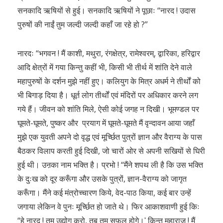
सनकादि ऋषियों से हुई। सनकादि ऋषियों ने पूछाः “नारद ! उदास
पुरुषों की नाईं तुम जल्दी जल्दी कहाँ जा रहे हो ?”
नारदः “भगवन ! मैं काशी, मथुरा, रंगक्षेत्र, रामेश्वरम्, द्वारिका, हरिद्वार
आदि क्षेत्रों में गया किन्तु कहीं भी, किसी भी तीर्थ में शांति देने वाले
महापुरुषों के दर्शन मुझे नहीं हुए। कलियुग के मित्र अधर्म ने तीर्थों को
भी बिगाड़ दिया है। धूर्त लोग तीर्थों एवं मंदिरों पर अधिकार करने लग
गये हैं। जीवन को शांति मिले, ऐसी कोई जगह न दिखी। भूमण्डल पर
घूमते-घूमते, पुष्कर और प्रयाग में घूमते-घूमते मैं वृन्दावन आया जहाँ
मुझे एक युवती अपने दो वृद्ध एवं मूर्च्छित पुत्रों ज्ञान और वैराग्य के पास
बैठकर विलाप करती हुई दिखी, जो चारों ओर से अपनी सखियों से घिरी
हुई थी। उऩका नाम भक्ति है। प्रभो ! “मैंने शपथ ली है कि उस भक्ति
के दुःख को दूर करूँगा और उसके पुत्रों, ज्ञान-वैराग्य को जागृत
करूँगा। मैंने कई मंत्रोच्चारण किये, वेद-पाठ किया, कई बार उन्हें
जगाया लेकिन वे पुनः मूर्च्छित हो जाते थे। फिर आकाशवाणी हुई किः
“हे नारद ! तुम उद्योग करो, तब तुम सफल होगे।ʹ किन्तु महाराज ! मैं