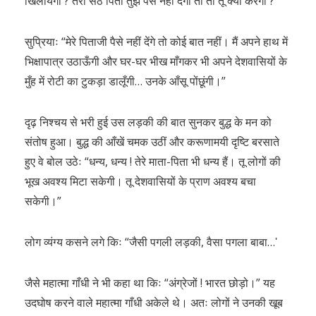
खिलायेगी ? तेरा सेठ पिता तुझे पैसे नहीं देगा तो तो तू क्या करेगी ?”
सुप्रियाः “मेरे पिताजी पैसे नहीं देंगे तो कोई बात नहीं। मैं अपने हाथ में
भिक्षापात्र उठाऊँगी और घर-घर भीख माँगकर भी अपने देशवासियों के
मुँह में रोटी का टुकड़ा डालूँगी… उनके आँसू पोंछूंगी।”
दृढ़ निश्चय से भरी हुई उस लड़की की बात सुनकर बुद्ध के मन को
संतोष हुआ। बुद्ध की आँखें चमक उठीं और करूणामयी दृष्टि बरसाते
हुए वे बोल उठेः “धन्य, धन्य ! तेरे माता-पिता भी धन्य हैं। तू लोगों की
भूख अवश्य मिटा सकेगी। तू देशवासियों के प्राण अवश्य बचा
सकेगी।”
लोग व्यंग्य कसने लगे किः “जैसी पगली लड़की, वैसा पगला बाबा…ʹ
जैसे महात्मा गाँधी ने भी कहा था किः “अंग्रेजों ! भारत छोड़ो।” यह
उदघोष करने वाले महात्मा गाँधी अकेले थे। अतः लोगों ने उनकी खूब