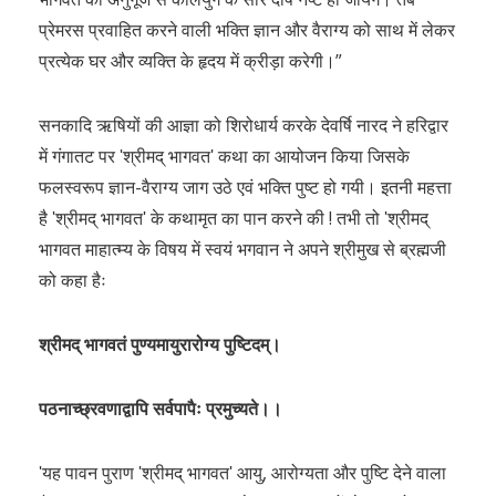
प्रेमरस प्रवाहित करने वाली भक्ति ज्ञान और वैराग्य को साथ में लेकर
प्रत्येक घर और व्यक्ति के हृदय में क्रीड़ा करेगी।”
सनकादि ऋषियों की आज्ञा को शिरोधार्य करके देवर्षि नारद ने हरिद्वार
में गंगातट पर ʹश्रीमद् भागवतʹ कथा का आयोजन किया जिसके
फलस्वरूप ज्ञान-वैराग्य जाग उठे एवं भक्ति पुष्ट हो गयी। इतनी महत्ता
है ʹश्रीमद् भागवतʹ के कथामृत का पान करने की ! तभी तो ʹश्रीमद्
भागवत माहात्म्य के विषय में स्वयं भगवान ने अपने श्रीमुख से ब्रह्मजी
को कहा हैः
श्रीमद् भागवतं पुण्यमायुरारोग्य पुष्टिदम्।
पठनाच्छ्रवणाद्वापि सर्वपापैः प्रमुच्यते।।
ʹयह पावन पुराण ʹश्रीमद् भागवतʹ आयु, आरोग्यता और पुष्टि देने वाला