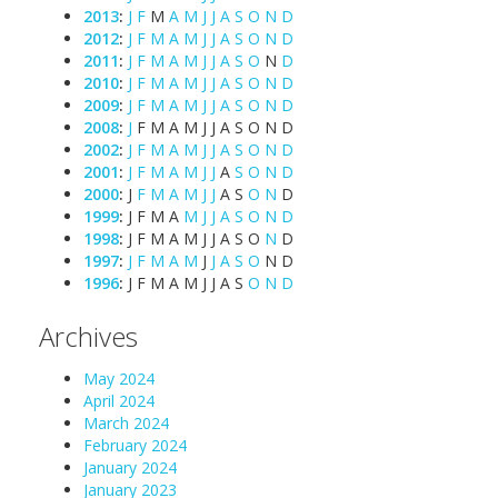
2013
:
J
F
M
A
M
J
J
A
S
O
N
D
2012
:
J
F
M
A
M
J
J
A
S
O
N
D
2011
:
J
F
M
A
M
J
J
A
S
O
N
D
2010
:
J
F
M
A
M
J
J
A
S
O
N
D
2009
:
J
F
M
A
M
J
J
A
S
O
N
D
2008
:
J
F
M
A
M
J
J
A
S
O
N
D
2002
:
J
F
M
A
M
J
J
A
S
O
N
D
2001
:
J
F
M
A
M
J
J
A
S
O
N
D
2000
:
J
F
M
A
M
J
J
A
S
O
N
D
1999
:
J
F
M
A
M
J
J
A
S
O
N
D
1998
:
J
F
M
A
M
J
J
A
S
O
N
D
1997
:
J
F
M
A
M
J
J
A
S
O
N
D
1996
:
J
F
M
A
M
J
J
A
S
O
N
D
Archives
May 2024
April 2024
March 2024
February 2024
January 2024
January 2023