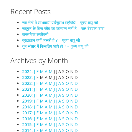
Recent Posts
सब रोगों में लाभकारी सर्वसुलभ महौषधि – पूज्य बापू जी
सद्गुरु के बिना जीव का कल्याण नहीं है – संत देवराहा बाबा
वास्तविक संजीवनी
ब्रह्मज्ञान क्यों जरूरी है ? – पूज्य बापू जी
तुम संसार में किसलिए आये हो ? – पूज्य बापू जी
Archives by Month
2024
:
J
F
M
A
M
J
J
A
S
O
N
D
2023
:
J
F
M
A
M
J
J
A
S
O
N
D
2022
:
J
F
M
A
M
J
J
A
S
O
N
D
2021
:
J
F
M
A
M
J
J
A
S
O
N
D
2020
:
J
F
M
A
M
J
J
A
S
O
N
D
2019
:
J
F
M
A
M
J
J
A
S
O
N
D
2018
:
J
F
M
A
M
J
J
A
S
O
N
D
2017
:
J
F
M
A
M
J
J
A
S
O
N
D
2016
:
J
F
M
A
M
J
J
A
S
O
N
D
2015
:
J
F
M
A
M
J
J
A
S
O
N
D
2014
:
J
F
M
A
M
J
J
A
S
O
N
D