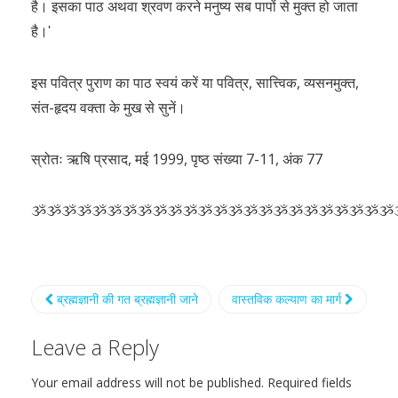
है। इसका पाठ अथवा श्रवण करने मनुष्य सब पापों से मुक्त हो जाता
है।ʹ
इस पवित्र पुराण का पाठ स्वयं करें या पवित्र, सात्त्विक, व्यसनमुक्त,
संत-हृदय वक्ता के मुख से सुनें।
स्रोतः ऋषि प्रसाद, मई 1999, पृष्ठ संख्या 7-11, अंक 77
ૐૐૐૐૐૐૐૐૐૐૐૐૐૐૐૐૐૐૐૐૐૐૐૐ
ब्रह्मज्ञानी की गत ब्रह्मज्ञानी जाने
वास्तविक कल्याण का मार्ग
Leave a Reply
Your email address will not be published.
Required fields