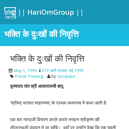
|| HariOmGroup ||
भक्ति के दुःखों की निवृत्ति
भक्ति के दुःखों की निवृत्ति
May 1, 1999
077 ऋषि प्रसादः मई 1999
Prerak Prasang
by
Gurukripa
पूज्यपाद संत श्री आसारामजी बापू
ʹश्रीमद् भागवत माहात्म्यम्ʹ के प्रथम अध्यायच में कथा आती हैः
एक बार नारदजी विचरण करते-करते भगवान श्रीकृष्ण की
लीलास्थली वृंदावन में जा पहुँचे। वहाँ पर उन्होंने देखा कि एक युवती