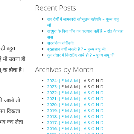
Recent Posts
सब रोगों में लाभकारी सर्वसुलभ महौषधि – पूज्य बापू
जी
सद्गुरु के बिना जीव का कल्याण नहीं है – संत देवराहा
बाबा
वास्तविक संजीवनी
ड़ी बहुत
ब्रह्मज्ञान क्यों जरूरी है ? – पूज्य बापू जी
तुम संसार में किसलिए आये हो ? – पूज्य बापू जी
ं भी उतना ही
Archives by Month
ुःख होता है।
2024
:
J
F
M
A
M
J
J
A
S
O
N
D
2023
:
J
F
M
A
M
J
J
A
S
O
N
D
2022
:
J
F
M
A
M
J
J
A
S
O
N
D
2021
:
J
F
M
A
M
J
J
A
S
O
N
D
ारते जाओ तो
2020
:
J
F
M
A
M
J
J
A
S
O
N
D
ोस पन दिखता
2019
:
J
F
M
A
M
J
J
A
S
O
N
D
2018
:
J
F
M
A
M
J
J
A
S
O
N
D
नुभव कर लेता
2017
:
J
F
M
A
M
J
J
A
S
O
N
D
2016
:
J
F
M
A
M
J
J
A
S
O
N
D