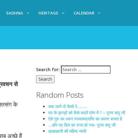
SADHNA
HERITAGE
CALENDAR
Search for:
प्रवचन से
Random Posts
त्संग के
क्या जाने वो कैसो रे………
घर के झगड़ों को कैसे बदलें प्रेम में ? – पूज्य बापू जी
ऐसे गुरु का ध्यान परमात्मप्राप्ति का कारण बनता है
…और वह दिल का राजा हो गया- पूज्य बापू जी
ब्रह्मज्ञानी की महिमा न्यारी
ब अच्छे हैं