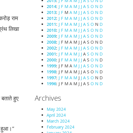
2015
:
J
F
M
A
M
J
J
A
S
O
N
D
2014
:
J
F
M
A
M
J
J
A
S
O
N
D
2013
:
J
F
M
A
M
J
J
A
S
O
N
D
 करोड़ राम
2012
:
J
F
M
A
M
J
J
A
S
O
N
D
2011
:
J
F
M
A
M
J
J
A
S
O
N
D
ग्रंथ लिखा
2010
:
J
F
M
A
M
J
J
A
S
O
N
D
2009
:
J
F
M
A
M
J
J
A
S
O
N
D
2008
:
J
F
M
A
M
J
J
A
S
O
N
D
2002
:
J
F
M
A
M
J
J
A
S
O
N
D
2001
:
J
F
M
A
M
J
J
A
S
O
N
D
2000
:
J
F
M
A
M
J
J
A
S
O
N
D
1999
:
J
F
M
A
M
J
J
A
S
O
N
D
1998
:
J
F
M
A
M
J
J
A
S
O
N
D
1997
:
J
F
M
A
M
J
J
A
S
O
N
D
1996
:
J
F
M
A
M
J
J
A
S
O
N
D
Archives
बताते हुए
May 2024
April 2024
March 2024
February 2024
ीं हुआ।”
January 2024