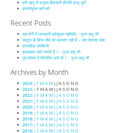
वर्षा ऋतु में अनुपम हितकारी हींगादि हरड़ चूर्ण
ज्ञानसंयुक्त कर्म करें
Recent Posts
सब रोगों में लाभकारी सर्वसुलभ महौषधि – पूज्य बापू जी
सद्गुरु के बिना जीव का कल्याण नहीं है – संत देवराहा बाबा
वास्तविक संजीवनी
ब्रह्मज्ञान क्यों जरूरी है ? – पूज्य बापू जी
तुम संसार में किसलिए आये हो ? – पूज्य बापू जी
Archives by Month
2024
:
J
F
M
A
M
J
J
A
S
O
N
D
2023
:
J
F
M
A
M
J
J
A
S
O
N
D
2022
:
J
F
M
A
M
J
J
A
S
O
N
D
2021
:
J
F
M
A
M
J
J
A
S
O
N
D
2020
:
J
F
M
A
M
J
J
A
S
O
N
D
2019
:
J
F
M
A
M
J
J
A
S
O
N
D
2018
:
J
F
M
A
M
J
J
A
S
O
N
D
2017
:
J
F
M
A
M
J
J
A
S
O
N
D
2016
:
J
F
M
A
M
J
J
A
S
O
N
D