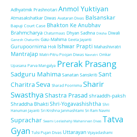
Anmol Yuktiyan
Adhyatmik Prashnotari
Balsanskar
Atmasakshatkar Diwas
Avataran Divas
Bhakton Ke Anubhav
Bapuji Court Case
Brahmcharya
Dhyan Sadhna
Diwali
Chaturmaas
Diksha
Gau-Mahima
Geeta Jayanti
Ganesh Chaturthi
Ishwar Prapti
Gurupoornima
Holi
Mahashivratri
MantraJap
Matri-Pitru Poojan Diwas
Omkar
Navratri
Prerak Prasang
Upasana
Parva Mangalya
Sadguru Mahima
Sant
Sanatan Sanskriti
Sharir
Seva
Charitra
Sharad Poornima
Swasthya
Shastra Prasad
shraaddh-paksh
Shri-Yogavashishtha
Shraddha Bhakti
Shri
Sri Krishna Janmashtami
Sri Ram Navmi
Hanuman Jayanti
Tatva
Suprachar
Swami Leelashahji Mahanirvan Divas
Gyan
Uttarayan
Tulsi Pujan Divas
Vijayadashami