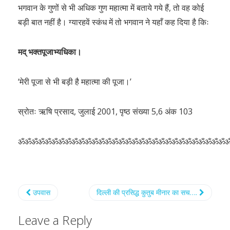
भगवान के गुणों से भी अधिक गुण महात्मा में बताये गये हैं, तो वह कोई
बड़ी बात नहीं है। ग्यारहवें स्कंध में तो भगवान ने यहाँ कह दिया है किः
मद् भक्तपूजाभ्यधिका।
‘मेरी पूजा से भी बड़ी है महात्मा की पूजा।’
स्रोतः ऋषि प्रसाद, जुलाई 2001, पृष्ठ संख्या 5,6 अंक 103
ॐॐॐॐॐॐॐॐॐॐॐॐॐॐॐॐॐॐॐॐॐॐॐॐॐॐॐॐॐॐॐ
उपवास
दिल्ली की प्रसिद्ध कुतुब मीनार का सच….
Leave a Reply