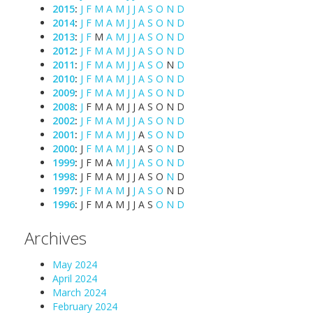
2015
:
J
F
M
A
M
J
J
A
S
O
N
D
2014
:
J
F
M
A
M
J
J
A
S
O
N
D
2013
:
J
F
M
A
M
J
J
A
S
O
N
D
2012
:
J
F
M
A
M
J
J
A
S
O
N
D
2011
:
J
F
M
A
M
J
J
A
S
O
N
D
2010
:
J
F
M
A
M
J
J
A
S
O
N
D
2009
:
J
F
M
A
M
J
J
A
S
O
N
D
2008
:
J
F
M
A
M
J
J
A
S
O
N
D
2002
:
J
F
M
A
M
J
J
A
S
O
N
D
2001
:
J
F
M
A
M
J
J
A
S
O
N
D
2000
:
J
F
M
A
M
J
J
A
S
O
N
D
1999
:
J
F
M
A
M
J
J
A
S
O
N
D
1998
:
J
F
M
A
M
J
J
A
S
O
N
D
1997
:
J
F
M
A
M
J
J
A
S
O
N
D
1996
:
J
F
M
A
M
J
J
A
S
O
N
D
Archives
May 2024
April 2024
March 2024
February 2024