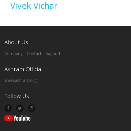
Vivek Vichar
About Us
Company
Contact
Support
Ashram Official
www.ashram.org
Follow Us