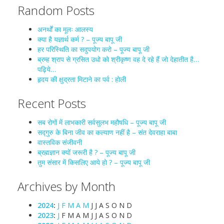
Random Posts
अनर्थों का मूलः आलस्य
क्या है यज्ञार्थ कर्म ? – पूज्य बापू जी
हर परिस्थिति का सदुपयोग करो – पूज्य बापू जी
ब्रम्ह श्राप से ग्रसित उधो को श्रीकृष्ण वह दे रहे हैं जो देहातीत है…
पढ़िये…
हृदय की क्षुद्रता मिटाने का पर्व : होली
Recent Posts
सब रोगों में लाभकारी सर्वसुलभ महौषधि – पूज्य बापू जी
सद्गुरु के बिना जीव का कल्याण नहीं है – संत देवराहा बाबा
वास्तविक संजीवनी
ब्रह्मज्ञान क्यों जरूरी है ? – पूज्य बापू जी
तुम संसार में किसलिए आये हो ? – पूज्य बापू जी
Archives by Month
2024
:
J
F
M
A
M
J
J
A
S
O
N
D
2023
:
J
F
M
A
M
J
J
A
S
O
N
D