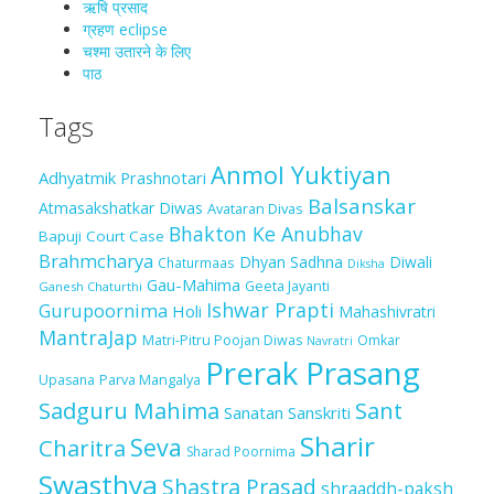
ऋषि प्रसाद
ग्रहण eclipse
चश्मा‍ उतारने के लिए
पाठ
Tags
Anmol Yuktiyan
Adhyatmik Prashnotari
Balsanskar
Atmasakshatkar Diwas
Avataran Divas
Bhakton Ke Anubhav
Bapuji Court Case
Brahmcharya
Dhyan Sadhna
Diwali
Chaturmaas
Diksha
Gau-Mahima
Geeta Jayanti
Ganesh Chaturthi
Ishwar Prapti
Gurupoornima
Holi
Mahashivratri
MantraJap
Matri-Pitru Poojan Diwas
Omkar
Navratri
Prerak Prasang
Upasana
Parva Mangalya
Sadguru Mahima
Sant
Sanatan Sanskriti
Sharir
Seva
Charitra
Sharad Poornima
Swasthya
Shastra Prasad
shraaddh-paksh