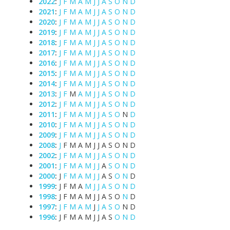
2022
:
J
F
M
A
M
J
J
A
S
O
N
D
2021
:
J
F
M
A
M
J
J
A
S
O
N
D
2020
:
J
F
M
A
M
J
J
A
S
O
N
D
2019
:
J
F
M
A
M
J
J
A
S
O
N
D
2018
:
J
F
M
A
M
J
J
A
S
O
N
D
2017
:
J
F
M
A
M
J
J
A
S
O
N
D
2016
:
J
F
M
A
M
J
J
A
S
O
N
D
2015
:
J
F
M
A
M
J
J
A
S
O
N
D
2014
:
J
F
M
A
M
J
J
A
S
O
N
D
2013
:
J
F
M
A
M
J
J
A
S
O
N
D
2012
:
J
F
M
A
M
J
J
A
S
O
N
D
2011
:
J
F
M
A
M
J
J
A
S
O
N
D
2010
:
J
F
M
A
M
J
J
A
S
O
N
D
2009
:
J
F
M
A
M
J
J
A
S
O
N
D
2008
:
J
F
M
A
M
J
J
A
S
O
N
D
2002
:
J
F
M
A
M
J
J
A
S
O
N
D
2001
:
J
F
M
A
M
J
J
A
S
O
N
D
2000
:
J
F
M
A
M
J
J
A
S
O
N
D
1999
:
J
F
M
A
M
J
J
A
S
O
N
D
1998
:
J
F
M
A
M
J
J
A
S
O
N
D
1997
:
J
F
M
A
M
J
J
A
S
O
N
D
1996
:
J
F
M
A
M
J
J
A
S
O
N
D