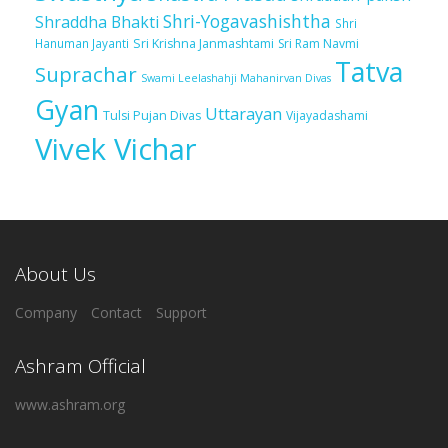
Shri-Yogavashishtha
Shraddha Bhakti
Shri
Sri Krishna Janmashtami
Sri Ram Navmi
Hanuman Jayanti
Tatva
Suprachar
Swami Leelashahji Mahanirvan Divas
Gyan
Uttarayan
Tulsi Pujan Divas
Vijayadashami
Vivek Vichar
About Us
Company
Contact
Support
Ashram Official
www.ashram.org