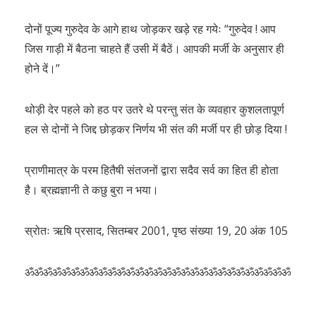
दोनों पूज्य गुरुदेव के आगे हाथ जोड़कर खड़े रह गयेः “गुरुदेव ! आप
जिस गाड़ी में बैठना चाहते हैं उसी में बैठें। आपकी मर्जी के अनुसार ही
होने दें।”
थोड़ी देर पहले को हठ पर उतरे थे परन्तु संत के व्यवहार कुशलतापूर्ण
हल से दोनों ने जिद्द छोड़कर निर्णय भी संत की मर्जी पर ही छोड़ दिया !
प्राणीमात्र के परम हितैषी संतजनों द्वारा सदैव सर्व का हित ही होता
है। ब्रह्मज्ञानी ते कछु बुरा न भया।
स्रोतः ऋषि प्रसाद, सितम्बर 2001, पृष्ठ संख्या 19, 20 अंक 105
ॐॐॐॐॐॐॐॐॐॐॐॐॐॐॐॐॐॐॐॐॐॐॐॐॐॐॐॐॐ