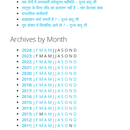
सब रोगों में लाभकारी सर्वसुलभ महौषधि – पूज्य बापू जी
सद्गुरु के बिना जीव का कल्याण नहीं है – संत देवराहा बाबा
वास्तविक संजीवनी
ब्रह्मज्ञान क्यों जरूरी है ? – पूज्य बापू जी
तुम संसार में किसलिए आये हो ? – पूज्य बापू जी
Archives by Month
2024
:
J
F
M
A
M
J
J
A
S
O
N
D
2023
:
J
F
M
A
M
J
J
A
S
O
N
D
2022
:
J
F
M
A
M
J
J
A
S
O
N
D
2021
:
J
F
M
A
M
J
J
A
S
O
N
D
2020
:
J
F
M
A
M
J
J
A
S
O
N
D
2019
:
J
F
M
A
M
J
J
A
S
O
N
D
2018
:
J
F
M
A
M
J
J
A
S
O
N
D
2017
:
J
F
M
A
M
J
J
A
S
O
N
D
2016
:
J
F
M
A
M
J
J
A
S
O
N
D
2015
:
J
F
M
A
M
J
J
A
S
O
N
D
2014
:
J
F
M
A
M
J
J
A
S
O
N
D
2013
:
J
F
M
A
M
J
J
A
S
O
N
D
2012
:
J
F
M
A
M
J
J
A
S
O
N
D
2011
:
J
F
M
A
M
J
J
A
S
O
N
D