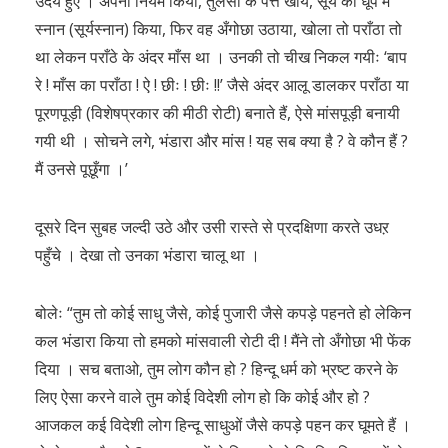
उदय हुए । अपना नियम किया, तुलसी के पत्ते खाये, सूर्य की धूप में
स्नान (सूर्यस्नान) किया, फिर वह अँगोछा उठाया, खोला तो पराँठा तो
था लेकन पराँठे के अंदर माँस था । उनकी तो चीख निकल गयीः ‘बाप
रे ! माँस का पराँठा ! ऐ ! छीः ! छीः !!’ जैसे अंदर आलू डालकर पराँठा या
पूरणपूड़ी (विशेषप्रकार की मीठी रोटी) बनाते हैं, ऐसे मांसपूड़ी बनायी
गयी थी । सोचने लगे, भंडारा और मांस ! यह सब क्या है ? वे कौन हैं ?
मैं उनसे पूछूँगा ।’
दूसरे दिन सुबह जल्दी उठे और उसी रास्ते से प्रदक्षिणा करते उधऱ
पहुँचे । देखा तो उनका भंडारा चालू था ।
बोलेः “तुम तो कोई साधु जैसे, कोई पुजारी जैसे कपड़े पहनते हो लेकिन
कल भंडारा किया तो हमको मांसवाली रोटी दी ! मैंने तो अँगोछा भी फेंक
दिया । सच बताओ, तुम लोग कौन हो ? हिन्दू धर्म को भ्रष्ट करने के
लिए ऐसा करने वाले तुम कोई विदेशी लोग हो कि कोई और हो ?
आजकल कई विदेशी लोग हिन्दू साधुओं जैसे कपड़े पहन कर घूमते हैं ।