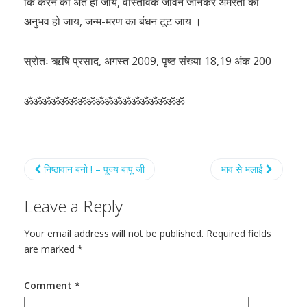
कि करने का अंत हो जाय, वास्तविक जीवन जानकर अमरता का
अनुभव हो जाय, जन्म-मरण का बंधन टूट जाय ।
स्रोतः ऋषि प्रसाद, अगस्त 2009, पृष्ठ संख्या 18,19 अंक 200
ॐॐॐॐॐॐॐॐॐॐॐॐॐॐॐॐॐॐ
निष्ठावान बनो ! – पूज्य बापू जी
भाव से भलाई
Leave a Reply
Your email address will not be published.
Required fields
are marked
*
Comment
*