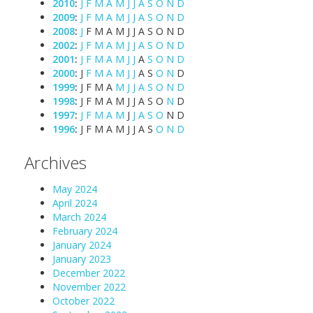
2010
:
J
F
M
A
M
J
J
A
S
O
N
D
2009
:
J
F
M
A
M
J
J
A
S
O
N
D
2008
:
J
F
M
A
M
J
J
A
S
O
N
D
2002
:
J
F
M
A
M
J
J
A
S
O
N
D
2001
:
J
F
M
A
M
J
J
A
S
O
N
D
2000
:
J
F
M
A
M
J
J
A
S
O
N
D
1999
:
J
F
M
A
M
J
J
A
S
O
N
D
1998
:
J
F
M
A
M
J
J
A
S
O
N
D
1997
:
J
F
M
A
M
J
J
A
S
O
N
D
1996
:
J
F
M
A
M
J
J
A
S
O
N
D
Archives
May 2024
April 2024
March 2024
February 2024
January 2024
January 2023
December 2022
November 2022
October 2022