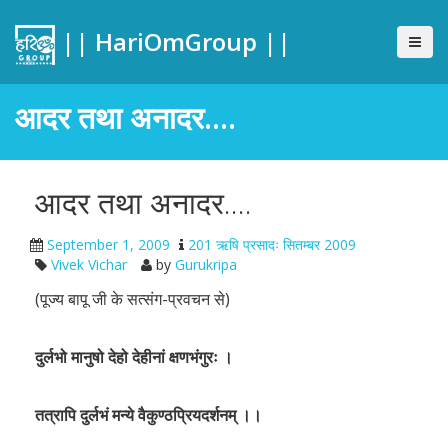
|| HariOmGroup ||
आदर तथा अनादर….
आदर तथा अनादर….
September 1, 2009
201 ऋषि प्रसादः सितम्बर 2009
Vivek Vichar
by
Gurukripa
(पूज्य बापू जी के सत्संग-प्रवचन से)
दुर्लभो मानुषो देहो देहीनां क्षणभंगुरः ।
तत्रापि दुर्लभं मन्ये वैकुण्ठप्रियदर्शनम् ।।