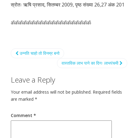
स्रोतः ऋषि प्रसाद, सितम्बर 2009, पृष्ठ संख्या 26,27 अंक 201
ॐॐॐॐॐॐॐॐॐॐॐॐॐॐॐॐॐॐॐॐ
उन्नति चाहो तो विनम्र बनो
वास्तविक लाभ पाने का दिनः लाभपंचमी
Leave a Reply
Your email address will not be published.
Required fields
are marked
*
Comment
*