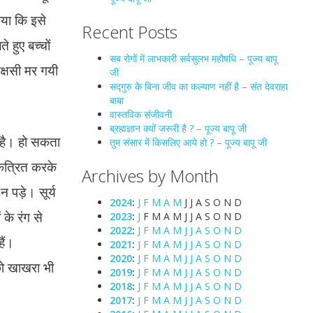
ाया कि इसे
Recent Posts
 हुए बच्चों
सब रोगों में लाभकारी सर्वसुलभ महौषधि – पूज्य बापू
क्षसी मर गयी
जी
सद्गुरु के बिना जीव का कल्याण नहीं है – संत देवराहा
बाबा
वास्तविक संजीवनी
ब्रह्मज्ञान क्यों जरूरी है ? – पूज्य बापू जी
ती है। हो सकता
तुम संसार में किसलिए आये हो ? – पूज्य बापू जी
 एकत्रित करके
Archives by Month
 पड़े। सूर्य
2024
:
J
F
M
A
M
J
J
A
S
O
N
D
के रंग से
2023
:
J
F
M
A
M
J
J
A
S
O
N
D
2022
:
J
F
M
A
M
J
J
A
S
O
N
D
हैं।
2021
:
J
F
M
A
M
J
J
A
S
O
N
D
2020
:
J
F
M
A
M
J
J
A
S
O
N
D
 को खाखरा भी
2019
:
J
F
M
A
M
J
J
A
S
O
N
D
2018
:
J
F
M
A
M
J
J
A
S
O
N
D
2017
:
J
F
M
A
M
J
J
A
S
O
N
D