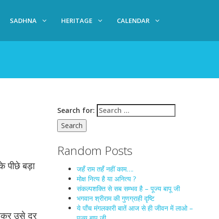
SADHNA
HERITAGE
CALENDAR
Search for:
Random Posts
े पीछे बड़ा
जहँ राम तहँ नहीं काम….
मोक्ष नित्य है या अनित्य ?
संकल्पशक्ति से सब सम्भव है – पूज्य बापू जी
भगवान श्रीराम की गुणग्राही दृष्टि
ये पाँच मंगलकारी बातें आज से ही जीवन में लाओ –
नकर उसे दूर
पूज्य बापू जी