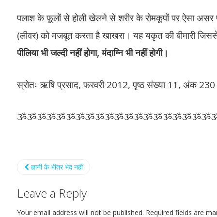
पलाश के फूलों से होली खेलने से शरीर के रोमकूपों पर ऐसा अस
(लीवर) को मजबूत करता है खाखरा। यह यकृत की बीमारी जिससे प
पीलिया भी जल्दी नहीं होगा, मंदाग्नि भी नहीं होगी।
स्रोतः ऋषि प्रसाद, फरवरी 2012, पृष्ठ संख्या 11, अंक 230
ૐૐૐૐૐૐૐૐૐૐૐૐૐૐૐૐૐૐૐૐ
ज्ञानी के भीतर भेद नहीं
Leave a Reply
Your email address will not be published.
Required fields are m