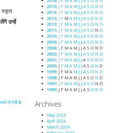
2016
:
J
F
M
A
M
J
J
A
S
O
N
D
2015
:
J
F
M
A
M
J
J
A
S
O
N
D
। यकृत
2014
:
J
F
M
A
M
J
J
A
S
O
N
D
2013
:
J
F
M
A
M
J
J
A
S
O
N
D
गे उन्हें
2012
:
J
F
M
A
M
J
J
A
S
O
N
D
2011
:
J
F
M
A
M
J
J
A
S
O
N
D
2010
:
J
F
M
A
M
J
J
A
S
O
N
D
2009
:
J
F
M
A
M
J
J
A
S
O
N
D
2008
:
J
F
M
A
M
J
J
A
S
O
N
D
2002
:
J
F
M
A
M
J
J
A
S
O
N
D
2001
:
J
F
M
A
M
J
J
A
S
O
N
D
2000
:
J
F
M
A
M
J
J
A
S
O
N
D
1999
:
J
F
M
A
M
J
J
A
S
O
N
D
1998
:
J
F
M
A
M
J
J
A
S
O
N
D
1997
:
J
F
M
A
M
J
J
A
S
O
N
D
1996
:
J
F
M
A
M
J
J
A
S
O
N
D
Archives
नायें तो ऐसी
May 2024
April 2024
March 2024
February 2024