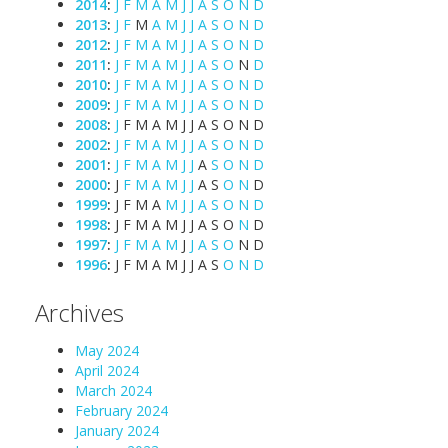
2014
:
J
F
M
A
M
J
J
A
S
O
N
D
2013
:
J
F
M
A
M
J
J
A
S
O
N
D
2012
:
J
F
M
A
M
J
J
A
S
O
N
D
2011
:
J
F
M
A
M
J
J
A
S
O
N
D
2010
:
J
F
M
A
M
J
J
A
S
O
N
D
2009
:
J
F
M
A
M
J
J
A
S
O
N
D
2008
:
J
F
M
A
M
J
J
A
S
O
N
D
2002
:
J
F
M
A
M
J
J
A
S
O
N
D
2001
:
J
F
M
A
M
J
J
A
S
O
N
D
2000
:
J
F
M
A
M
J
J
A
S
O
N
D
1999
:
J
F
M
A
M
J
J
A
S
O
N
D
1998
:
J
F
M
A
M
J
J
A
S
O
N
D
1997
:
J
F
M
A
M
J
J
A
S
O
N
D
1996
:
J
F
M
A
M
J
J
A
S
O
N
D
Archives
May 2024
April 2024
March 2024
February 2024
January 2024