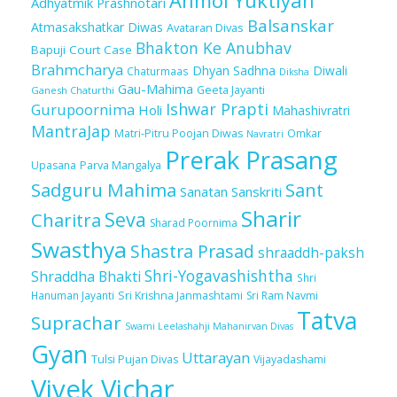
Anmol Yuktiyan
Adhyatmik Prashnotari
Balsanskar
Atmasakshatkar Diwas
Avataran Divas
Bhakton Ke Anubhav
Bapuji Court Case
Brahmcharya
Dhyan Sadhna
Diwali
Chaturmaas
Diksha
Gau-Mahima
Geeta Jayanti
Ganesh Chaturthi
Ishwar Prapti
Gurupoornima
Holi
Mahashivratri
MantraJap
Matri-Pitru Poojan Diwas
Omkar
Navratri
Prerak Prasang
Upasana
Parva Mangalya
Sadguru Mahima
Sant
Sanatan Sanskriti
Sharir
Seva
Charitra
Sharad Poornima
Swasthya
Shastra Prasad
shraaddh-paksh
Shri-Yogavashishtha
Shraddha Bhakti
Shri
Sri Krishna Janmashtami
Sri Ram Navmi
Hanuman Jayanti
Tatva
Suprachar
Swami Leelashahji Mahanirvan Divas
Gyan
Uttarayan
Tulsi Pujan Divas
Vijayadashami
Vivek Vichar