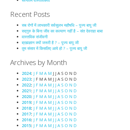
सत्यतम वास्तविकता
Recent Posts
सब रोगों में लाभकारी सर्वसुलभ महौषधि – पूज्य बापू जी
सद्गुरु के बिना जीव का कल्याण नहीं है – संत देवराहा बाबा
वास्तविक संजीवनी
ब्रह्मज्ञान क्यों जरूरी है ? – पूज्य बापू जी
तुम संसार में किसलिए आये हो ? – पूज्य बापू जी
Archives by Month
2024
:
J
F
M
A
M
J
J
A
S
O
N
D
2023
:
J
F
M
A
M
J
J
A
S
O
N
D
2022
:
J
F
M
A
M
J
J
A
S
O
N
D
2021
:
J
F
M
A
M
J
J
A
S
O
N
D
2020
:
J
F
M
A
M
J
J
A
S
O
N
D
2019
:
J
F
M
A
M
J
J
A
S
O
N
D
2018
:
J
F
M
A
M
J
J
A
S
O
N
D
2017
:
J
F
M
A
M
J
J
A
S
O
N
D
2016
:
J
F
M
A
M
J
J
A
S
O
N
D
2015
:
J
F
M
A
M
J
J
A
S
O
N
D