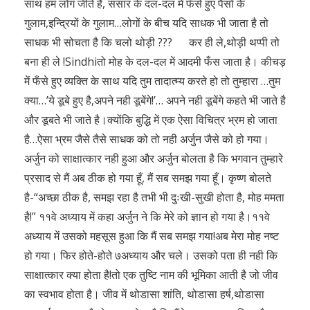
साथ हम लोग जीते है, संसार के दल-दल में फँसे हुए पैसों के
गुलाम,इन्द्रियों के गुलाम…लोगों के बीच यदि साधक भी जाता है तो
साधक भी सोचता है कि चलो थोड़ी ??? कर ही ले,थोड़ी थप्पी तो
बना ही ले !Sindhiतो मोह के दल-दल में आदमी फँस जाता है। कीचड़
में फँसे हुए व्यक्ति के साथ यदि तुम तादात्म्य करते हो तो तुम्हारा …तुम
क्या…’ये डूबे हुए है,अपने नही डूबेंगे!’… अपने नही डूबेंगे कहते भी जाते है
और डूबते भी जाते है।क्योंकि बुद्धि में एक ऐसा विचित्र भ्रम हो जाता
है…ऐसा भ्रम जैसे तैसे साधक को तो नही अर्जुन जैसे को हो गया।
अर्जुन को साक्षात्कार नही हुआ और अर्जुन बोलता है कि भगवान तुम्हारे
प्रसाद से मैं अब ठीक हो गया हूँ, मैं सब समझ गया हूँ। कृष्ण बोलते
है-“अच्छा ठीक है, समझ रहा है तभी भी दुःखी-सुखी होता है, मोह ममता
है!” ११वे अध्याय में कहा अर्जुन ने कि मेरे को ज्ञान हो गया है।११वे
अध्याय में उसको महसूस हुआ कि मैं सब समझ गया!अब मेरा मोह नष्ट
हो गया। फिर होते-होते ७अध्याय और चले। उसको पता ही नही कि
साक्षात्कार क्या होता है!तो एक तुष्टि नाम की भूमिका आती है जो जीव
का स्वभाव होता है। जीव में थोडासा शांति, थोडासा हर्ष,थोडासा