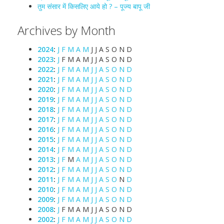
तुम संसार में किसलिए आये हो ? – पूज्य बापू जी
Archives by Month
2024
:
J
F
M
A
M
J
J
A
S
O
N
D
2023
:
J
F
M
A
M
J
J
A
S
O
N
D
2022
:
J
F
M
A
M
J
J
A
S
O
N
D
2021
:
J
F
M
A
M
J
J
A
S
O
N
D
2020
:
J
F
M
A
M
J
J
A
S
O
N
D
2019
:
J
F
M
A
M
J
J
A
S
O
N
D
2018
:
J
F
M
A
M
J
J
A
S
O
N
D
2017
:
J
F
M
A
M
J
J
A
S
O
N
D
2016
:
J
F
M
A
M
J
J
A
S
O
N
D
2015
:
J
F
M
A
M
J
J
A
S
O
N
D
2014
:
J
F
M
A
M
J
J
A
S
O
N
D
2013
:
J
F
M
A
M
J
J
A
S
O
N
D
2012
:
J
F
M
A
M
J
J
A
S
O
N
D
2011
:
J
F
M
A
M
J
J
A
S
O
N
D
2010
:
J
F
M
A
M
J
J
A
S
O
N
D
2009
:
J
F
M
A
M
J
J
A
S
O
N
D
2008
:
J
F
M
A
M
J
J
A
S
O
N
D
2002
:
J
F
M
A
M
J
J
A
S
O
N
D