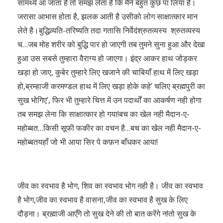
सामर्थ्य आ जाता है तो समझ लेता है कि मैंने बहुत कुछ पा लिया है।
जरासा आभास होता है, झलक आती है उसीको लोग साक्षात्कार मान
लेते है।बुद्धिव्र्यति-तरिष्यति तदा गतासि निर्वेदंश्रुतव्यस्य श्रुतव्यस्य
च…जब मोह शरीर को बुद्धि पार हो जाएगी तब तुमने सुना हुआ और देखा
हुआ उस सबसे तुम्हारा वैराग्य हो जाएगा। इंद्र आकर हाथ जोड़कर
खड़ा हो जाए, कुबेर तुम्हारे लिए खजाने की चाबियाँ हाथ में लिए खड़ा
हो,ब्रम्हाजी करमण्डल हाथ में लिए खड़ा होके कहे’ चलिए ब्रह्मपुरी का
सुख भोगिए’, फिर भी तुम्हारे चित्त में उन पदार्थों का आकर्षण नही होगा
तब समझ लेना कि साक्षात्कार हो गया!बच का खेल नही मैदान-ए-
महोब्बत…किसी सूफी फकीर का वचन है…बच का खेल नही मैदान-ए-
महोब्बतयहाँ जो भी आया सिर पे कफ़न बाँधकर आया!
जीव का स्वभाव है भोग, शिव का स्वभाव भोग नही है। जीव का स्वभाव
है भोग,जीव का स्वभाव है वासना,जीव का स्वभाव है सुख के लिए
दौड़ना। ब्रह्माजी आएँगे तो सुख देने की तो बात करेंगे न!तो सुख के