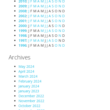
2010
:
J
F
M
A
M
J
J
A
S
O
N
D
2009
:
J
F
M
A
M
J
J
A
S
O
N
D
2008
:
J
F
M
A
M
J
J
A
S
O
N
D
2002
:
J
F
M
A
M
J
J
A
S
O
N
D
2001
:
J
F
M
A
M
J
J
A
S
O
N
D
2000
:
J
F
M
A
M
J
J
A
S
O
N
D
1999
:
J
F
M
A
M
J
J
A
S
O
N
D
1998
:
J
F
M
A
M
J
J
A
S
O
N
D
1997
:
J
F
M
A
M
J
J
A
S
O
N
D
1996
:
J
F
M
A
M
J
J
A
S
O
N
D
Archives
May 2024
April 2024
March 2024
February 2024
January 2024
January 2023
December 2022
November 2022
October 2022