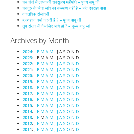
सब रोगों में लाभकारी सर्वसुलभ महौषधि – पूज्य बापू जी
सद्गुरु के बिना जीव का कल्याण नहीं है – संत देवराहा बाबा
वास्तविक संजीवनी
ब्रह्मज्ञान क्यों जरूरी है ? – पूज्य बापू जी
तुम संसार में किसलिए आये हो ? – पूज्य बापू जी
Archives by Month
2024
:
J
F
M
A
M
J
J
A
S
O
N
D
2023
:
J
F
M
A
M
J
J
A
S
O
N
D
2022
:
J
F
M
A
M
J
J
A
S
O
N
D
2021
:
J
F
M
A
M
J
J
A
S
O
N
D
2020
:
J
F
M
A
M
J
J
A
S
O
N
D
2019
:
J
F
M
A
M
J
J
A
S
O
N
D
2018
:
J
F
M
A
M
J
J
A
S
O
N
D
2017
:
J
F
M
A
M
J
J
A
S
O
N
D
2016
:
J
F
M
A
M
J
J
A
S
O
N
D
2015
:
J
F
M
A
M
J
J
A
S
O
N
D
2014
:
J
F
M
A
M
J
J
A
S
O
N
D
2013
:
J
F
M
A
M
J
J
A
S
O
N
D
2012
:
J
F
M
A
M
J
J
A
S
O
N
D
2011
:
J
F
M
A
M
J
J
A
S
O
N
D