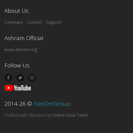
About Us
Company
Contact
Support
Ashram Official
www.ashram.org
Follow Us
2014-26
©
HariOmGroup
Crafted with devotion
by
Online Seva Team