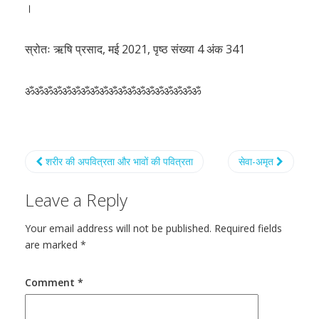
।
स्रोतः ऋषि प्रसाद, मई 2021, पृष्ठ संख्या 4 अंक 341
ॐॐॐॐॐॐॐॐॐॐॐॐॐॐॐॐॐॐॐ
शरीर की अपवित्रता और भावों की पवित्रता
सेवा-अमृत
Leave a Reply
Your email address will not be published.
Required fields
are marked
*
Comment
*