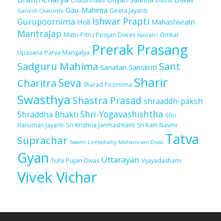
Chaturmaas
Diksha
Gau-Mahima
Geeta Jayanti
Ganesh Chaturthi
Ishwar Prapti
Gurupoornima
Holi
Mahashivratri
MantraJap
Matri-Pitru Poojan Diwas
Omkar
Navratri
Prerak Prasang
Upasana
Parva Mangalya
Sadguru Mahima
Sant
Sanatan Sanskriti
Sharir
Seva
Charitra
Sharad Poornima
Swasthya
Shastra Prasad
shraaddh-paksh
Shri-Yogavashishtha
Shraddha Bhakti
Shri
Sri Krishna Janmashtami
Sri Ram Navmi
Hanuman Jayanti
Tatva
Suprachar
Swami Leelashahji Mahanirvan Divas
Gyan
Uttarayan
Tulsi Pujan Divas
Vijayadashami
Vivek Vichar