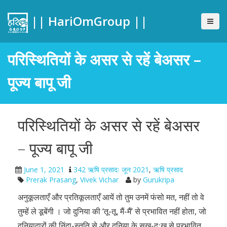
|| HariOmGroup ||
परिस्थितियों के असर से रहें बेअसर –
पूज्य बापू जी
परिस्थितियों के असर से रहें बेअसर
– पूज्य बापू जी
June 1, 2021
342 ऋषि प्रसादः जून 2021
,
ऋषि प्रसाद
Prerak Prasang
,
Vivek Vichar
by
Gurukripa
अनुकूलताएँ और प्रतिकूलताएँ आयें तो तुम उनमें फंसो मत, नहीं तो वे
तुम्हें ले डूबेंगी । जो दुनिया की ‘तू-तू, मैं-मैं’ से प्रभावित नहीं होता, जो
दुनियादारों की निंदा-स्तुति से और दुनिया के सुख-दुःख से प्रभावित