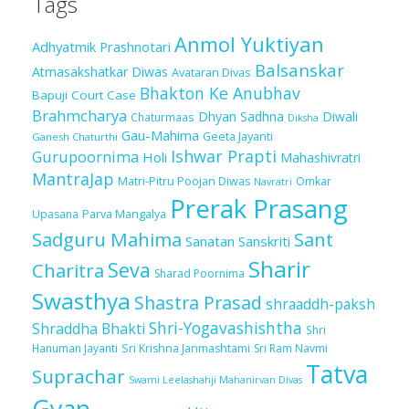
Tags
Anmol Yuktiyan
Adhyatmik Prashnotari
Balsanskar
Atmasakshatkar Diwas
Avataran Divas
Bhakton Ke Anubhav
Bapuji Court Case
Brahmcharya
Dhyan Sadhna
Diwali
Chaturmaas
Diksha
Gau-Mahima
Geeta Jayanti
Ganesh Chaturthi
Ishwar Prapti
Gurupoornima
Holi
Mahashivratri
MantraJap
Matri-Pitru Poojan Diwas
Omkar
Navratri
Prerak Prasang
Upasana
Parva Mangalya
Sadguru Mahima
Sant
Sanatan Sanskriti
Sharir
Seva
Charitra
Sharad Poornima
Swasthya
Shastra Prasad
shraaddh-paksh
Shri-Yogavashishtha
Shraddha Bhakti
Shri
Sri Krishna Janmashtami
Sri Ram Navmi
Hanuman Jayanti
Tatva
Suprachar
Swami Leelashahji Mahanirvan Divas
Gyan