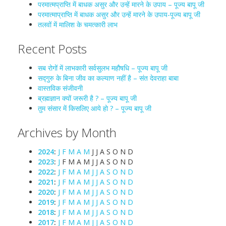
परमात्मप्राप्ति में बाधक असुर और उन्हें मारने के उपाय – पूज्य बापू जी
परमात्माप्राप्ति में बाधक असुर और उन्हें मारने के उपाय-पूज्य बापू जी
तलवों में मालिश के चमत्कारी लाभ
Recent Posts
सब रोगों में लाभकारी सर्वसुलभ महौषधि – पूज्य बापू जी
सद्गुरु के बिना जीव का कल्याण नहीं है – संत देवराहा बाबा
वास्तविक संजीवनी
ब्रह्मज्ञान क्यों जरूरी है ? – पूज्य बापू जी
तुम संसार में किसलिए आये हो ? – पूज्य बापू जी
Archives by Month
2024
:
J
F
M
A
M
J
J
A
S
O
N
D
2023
:
J
F
M
A
M
J
J
A
S
O
N
D
2022
:
J
F
M
A
M
J
J
A
S
O
N
D
2021
:
J
F
M
A
M
J
J
A
S
O
N
D
2020
:
J
F
M
A
M
J
J
A
S
O
N
D
2019
:
J
F
M
A
M
J
J
A
S
O
N
D
2018
:
J
F
M
A
M
J
J
A
S
O
N
D
2017
:
J
F
M
A
M
J
J
A
S
O
N
D