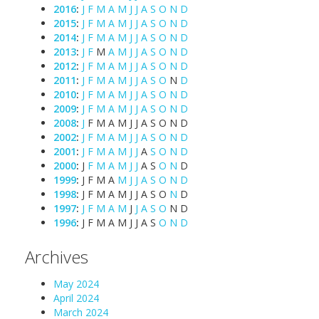
2016
:
J
F
M
A
M
J
J
A
S
O
N
D
2015
:
J
F
M
A
M
J
J
A
S
O
N
D
2014
:
J
F
M
A
M
J
J
A
S
O
N
D
2013
:
J
F
M
A
M
J
J
A
S
O
N
D
2012
:
J
F
M
A
M
J
J
A
S
O
N
D
2011
:
J
F
M
A
M
J
J
A
S
O
N
D
2010
:
J
F
M
A
M
J
J
A
S
O
N
D
2009
:
J
F
M
A
M
J
J
A
S
O
N
D
2008
:
J
F
M
A
M
J
J
A
S
O
N
D
2002
:
J
F
M
A
M
J
J
A
S
O
N
D
2001
:
J
F
M
A
M
J
J
A
S
O
N
D
2000
:
J
F
M
A
M
J
J
A
S
O
N
D
1999
:
J
F
M
A
M
J
J
A
S
O
N
D
1998
:
J
F
M
A
M
J
J
A
S
O
N
D
1997
:
J
F
M
A
M
J
J
A
S
O
N
D
1996
:
J
F
M
A
M
J
J
A
S
O
N
D
Archives
May 2024
April 2024
March 2024