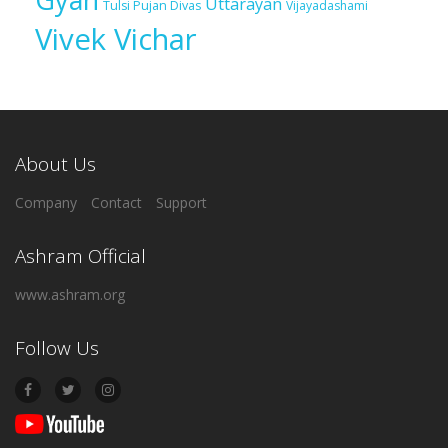
Uttarayan
Tulsi Pujan Divas
Vijayadashami
Vivek Vichar
About Us
Company
Contact
Support
Ashram Official
www.ashram.org
Follow Us