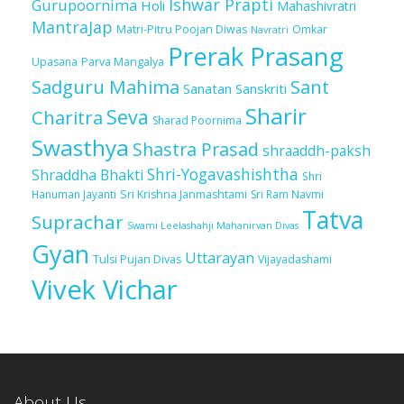
Ishwar Prapti
Gurupoornima
Holi
Mahashivratri
MantraJap
Matri-Pitru Poojan Diwas
Omkar
Navratri
Prerak Prasang
Upasana
Parva Mangalya
Sadguru Mahima
Sant
Sanatan Sanskriti
Sharir
Seva
Charitra
Sharad Poornima
Swasthya
Shastra Prasad
shraaddh-paksh
Shri-Yogavashishtha
Shraddha Bhakti
Shri
Sri Krishna Janmashtami
Sri Ram Navmi
Hanuman Jayanti
Tatva
Suprachar
Swami Leelashahji Mahanirvan Divas
Gyan
Uttarayan
Tulsi Pujan Divas
Vijayadashami
Vivek Vichar
About Us