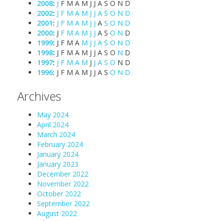
2008
:
J
F
M
A
M
J
J
A
S
O
N
D
2002
:
J
F
M
A
M
J
J
A
S
O
N
D
2001
:
J
F
M
A
M
J
J
A
S
O
N
D
2000
:
J
F
M
A
M
J
J
A
S
O
N
D
1999
:
J
F
M
A
M
J
J
A
S
O
N
D
1998
:
J
F
M
A
M
J
J
A
S
O
N
D
1997
:
J
F
M
A
M
J
J
A
S
O
N
D
1996
:
J
F
M
A
M
J
J
A
S
O
N
D
Archives
May 2024
April 2024
March 2024
February 2024
January 2024
January 2023
December 2022
November 2022
October 2022
September 2022
August 2022