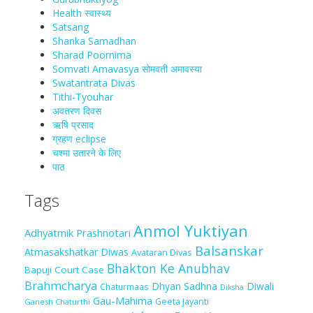
Health स्वास्‍थ्‍य
Satsang
Shanka Samadhan
Sharad Poornima
Somvati Amavasya सोमवती अमावस्या
Swatantrata Divas
Tithi-Tyouhar
अवतरण दिवस
ऋषि प्रसाद
ग्रहण eclipse
चश्मा‍ उतारने के लिए
पाठ
Tags
Anmol Yuktiyan
Adhyatmik Prashnotari
Balsanskar
Atmasakshatkar Diwas
Avataran Divas
Bhakton Ke Anubhav
Bapuji Court Case
Brahmcharya
Dhyan Sadhna
Diwali
Chaturmaas
Diksha
Gau-Mahima
Geeta Jayanti
Ganesh Chaturthi