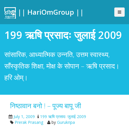
|| HariOmGroup ||
199 ऋषि प्रसादः जुलाई 2009
सांसारिक, आध्यात्मिक उन्नति, उत्तम स्वास्थ्य,
साँस्कृतिक शिक्षा, मोक्ष के सोपान – ऋषि प्रसाद।
हरि ओम्।
निष्ठावान बनो ! – पूज्य बापू जी
July 1, 2009
199 ऋषि प्रसादः जुलाई 2009
Prerak Prasang
by
Gurukripa