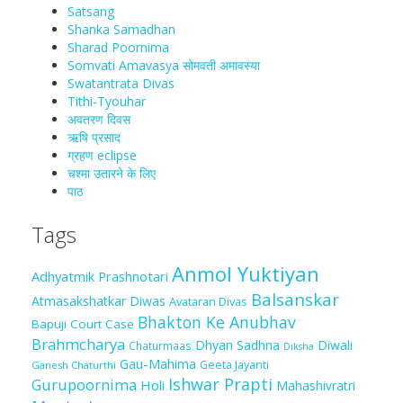
Satsang
Shanka Samadhan
Sharad Poornima
Somvati Amavasya सोमवती अमावस्या
Swatantrata Divas
Tithi-Tyouhar
अवतरण दिवस
ऋषि प्रसाद
ग्रहण eclipse
चश्मा‍ उतारने के लिए
पाठ
Tags
Anmol Yuktiyan
Adhyatmik Prashnotari
Balsanskar
Atmasakshatkar Diwas
Avataran Divas
Bhakton Ke Anubhav
Bapuji Court Case
Brahmcharya
Dhyan Sadhna
Diwali
Chaturmaas
Diksha
Gau-Mahima
Geeta Jayanti
Ganesh Chaturthi
Ishwar Prapti
Gurupoornima
Holi
Mahashivratri