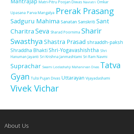
MantraJap
Matri-Pitru Poojan Diwas
Omkar
Navratri
Prerak Prasang
Upasana
Parva Mangalya
Sadguru Mahima
Sant
Sanatan Sanskriti
Sharir
Seva
Charitra
Sharad Poornima
Swasthya
Shastra Prasad
shraaddh-paksh
Shri-Yogavashishtha
Shraddha Bhakti
Shri
Sri Krishna Janmashtami
Sri Ram Navmi
Hanuman Jayanti
Tatva
Suprachar
Swami Leelashahji Mahanirvan Divas
Gyan
Uttarayan
Tulsi Pujan Divas
Vijayadashami
Vivek Vichar
About Us