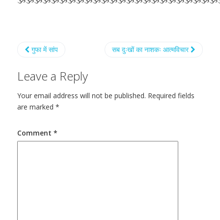
ૐૐૐૐૐૐૐૐૐૐૐૐૐૐૐૐૐૐૐૐૐૐૐૐ
गुफा में सांप
सब दुःखों का नाशकः आत्मविचार
Leave a Reply
Your email address will not be published.
Required fields
are marked
*
Comment
*