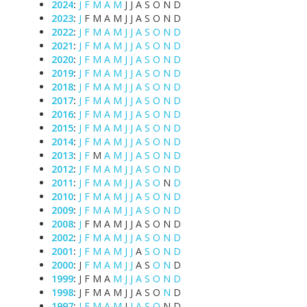
2024
:
J
F
M
A
M
J
J
A
S
O
N
D
2023
:
J
F
M
A
M
J
J
A
S
O
N
D
2022
:
J
F
M
A
M
J
J
A
S
O
N
D
2021
:
J
F
M
A
M
J
J
A
S
O
N
D
2020
:
J
F
M
A
M
J
J
A
S
O
N
D
2019
:
J
F
M
A
M
J
J
A
S
O
N
D
2018
:
J
F
M
A
M
J
J
A
S
O
N
D
2017
:
J
F
M
A
M
J
J
A
S
O
N
D
2016
:
J
F
M
A
M
J
J
A
S
O
N
D
2015
:
J
F
M
A
M
J
J
A
S
O
N
D
2014
:
J
F
M
A
M
J
J
A
S
O
N
D
2013
:
J
F
M
A
M
J
J
A
S
O
N
D
2012
:
J
F
M
A
M
J
J
A
S
O
N
D
2011
:
J
F
M
A
M
J
J
A
S
O
N
D
2010
:
J
F
M
A
M
J
J
A
S
O
N
D
2009
:
J
F
M
A
M
J
J
A
S
O
N
D
2008
:
J
F
M
A
M
J
J
A
S
O
N
D
2002
:
J
F
M
A
M
J
J
A
S
O
N
D
2001
:
J
F
M
A
M
J
J
A
S
O
N
D
2000
:
J
F
M
A
M
J
J
A
S
O
N
D
1999
:
J
F
M
A
M
J
J
A
S
O
N
D
1998
:
J
F
M
A
M
J
J
A
S
O
N
D
1997
:
J
F
M
A
M
J
J
A
S
O
N
D