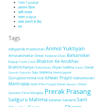
Tithi-Tyouhar
अवतरण दिवस
ऋषि प्रसाद
ग्रहण eclipse
चश्मा‍ उतारने के लिए
पाठ
Tags
Anmol Yuktiyan
Adhyatmik Prashnotari
Balsanskar
Atmasakshatkar Diwas
Avataran Divas
Bhakton Ke Anubhav
Bapuji Court Case
Brahmcharya
Dhyan Sadhna
Diwali
Chaturmaas
Diksha
Gau-Mahima
Geeta Jayanti
Ganesh Chaturthi
Ishwar Prapti
Gurupoornima
Holi
Mahashivratri
MantraJap
Matri-Pitru Poojan Diwas
Omkar
Navratri
Prerak Prasang
Upasana
Parva Mangalya
Sadguru Mahima
Sant
Sanatan Sanskriti