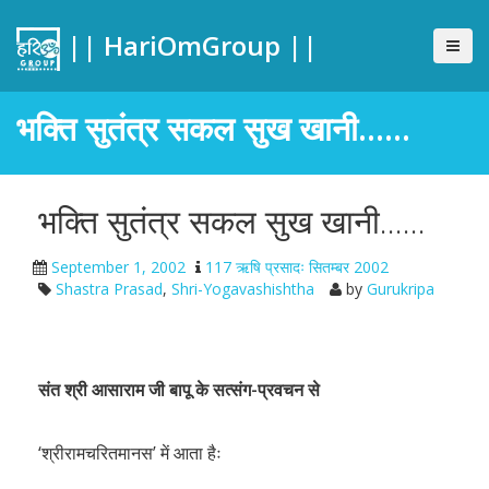
|| HariOmGroup ||
भक्ति सुतंत्र सकल सुख खानी……
भक्ति सुतंत्र सकल सुख खानी……
September 1, 2002
117 ऋषि प्रसादः सितम्बर 2002
Shastra Prasad
,
Shri-Yogavashishtha
by
Gurukripa
संत श्री आसाराम जी बापू के सत्संग-प्रवचन से
‘श्रीरामचरितमानस’ में आता हैः