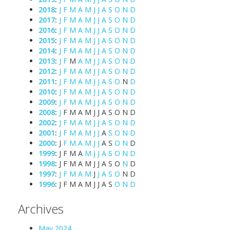
2018
:
J
F
M
A
M
J
J
A
S
O
N
D
2017
:
J
F
M
A
M
J
J
A
S
O
N
D
2016
:
J
F
M
A
M
J
J
A
S
O
N
D
2015
:
J
F
M
A
M
J
J
A
S
O
N
D
2014
:
J
F
M
A
M
J
J
A
S
O
N
D
2013
:
J
F
M
A
M
J
J
A
S
O
N
D
2012
:
J
F
M
A
M
J
J
A
S
O
N
D
2011
:
J
F
M
A
M
J
J
A
S
O
N
D
2010
:
J
F
M
A
M
J
J
A
S
O
N
D
2009
:
J
F
M
A
M
J
J
A
S
O
N
D
2008
:
J
F
M
A
M
J
J
A
S
O
N
D
2002
:
J
F
M
A
M
J
J
A
S
O
N
D
2001
:
J
F
M
A
M
J
J
A
S
O
N
D
2000
:
J
F
M
A
M
J
J
A
S
O
N
D
1999
:
J
F
M
A
M
J
J
A
S
O
N
D
1998
:
J
F
M
A
M
J
J
A
S
O
N
D
1997
:
J
F
M
A
M
J
J
A
S
O
N
D
1996
:
J
F
M
A
M
J
J
A
S
O
N
D
Archives
May 2024