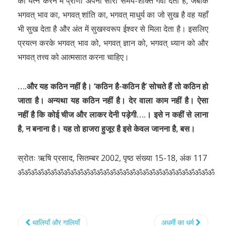
का यत्न करने में प्राणी अपना सारा समय-शक्ति गँवा देता है, जबकि
भगवत् भाव का, भगवत् शांति का, भगवत् माधुर्य का जो सुख है वह यहाँ
भी सुख देता है और अंत में सुखस्वरूप ईश्वर से मिला देता है। इसलिए
प्रयत्न करके भगवत् भाव को, भगवत् ज्ञान को, भगवत् ध्यान को और
भगवत् तत्त्व को आत्मसात करना चाहिए।
….और यह कठिन नहीं है। ‘कठिन है-कठिन है’ सोचते हैं तो कठिन हो
जाता है। अन्यथा यह कठिन नहीं है। देर वाला काम नहीं है। ऐसा
नहीं है कि कोई चीज और लाकर देनी पड़ेगी….। इसे न कहीं से लाना
है, न बनाना है। यह तो हाजरा हुजूर है इसे केवल जानना है, बस।
स्रोतः ऋषि प्रसाद, सितम्बर 2002, पृष्ठ संख्या 15-18, अंक 117
ॐॐॐॐॐॐॐॐॐॐॐॐॐॐॐॐॐॐॐॐॐॐॐॐॐॐॐॐॐॐ
थालियाँ और गालियाँ
अधर्मी का धर्म