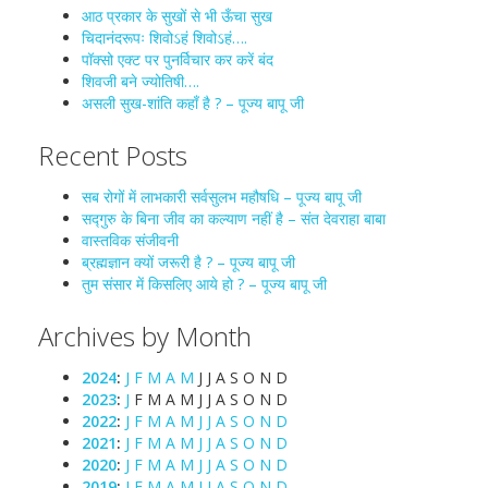
आठ प्रकार के सुखों से भी ऊँचा सुख
चिदानंदरूपः शिवोઽहं शिवोઽहं….
पॉक्सो एक्ट पर पुनर्विचार कर करें बंद
शिवजी बने ज्योतिषी….
असली सुख-शांति कहाँ है ? – पूज्य बापू जी
Recent Posts
सब रोगों में लाभकारी सर्वसुलभ महौषधि – पूज्य बापू जी
सद्गुरु के बिना जीव का कल्याण नहीं है – संत देवराहा बाबा
वास्तविक संजीवनी
ब्रह्मज्ञान क्यों जरूरी है ? – पूज्य बापू जी
तुम संसार में किसलिए आये हो ? – पूज्य बापू जी
Archives by Month
2024
:
J
F
M
A
M
J
J
A
S
O
N
D
2023
:
J
F
M
A
M
J
J
A
S
O
N
D
2022
:
J
F
M
A
M
J
J
A
S
O
N
D
2021
:
J
F
M
A
M
J
J
A
S
O
N
D
2020
:
J
F
M
A
M
J
J
A
S
O
N
D
2019
:
J
F
M
A
M
J
J
A
S
O
N
D