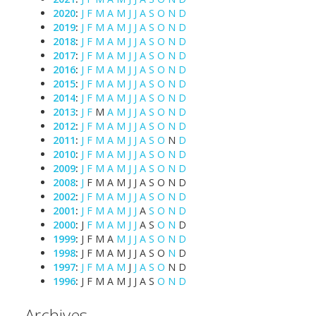
2020
:
J
F
M
A
M
J
J
A
S
O
N
D
2019
:
J
F
M
A
M
J
J
A
S
O
N
D
2018
:
J
F
M
A
M
J
J
A
S
O
N
D
2017
:
J
F
M
A
M
J
J
A
S
O
N
D
2016
:
J
F
M
A
M
J
J
A
S
O
N
D
2015
:
J
F
M
A
M
J
J
A
S
O
N
D
2014
:
J
F
M
A
M
J
J
A
S
O
N
D
2013
:
J
F
M
A
M
J
J
A
S
O
N
D
2012
:
J
F
M
A
M
J
J
A
S
O
N
D
2011
:
J
F
M
A
M
J
J
A
S
O
N
D
2010
:
J
F
M
A
M
J
J
A
S
O
N
D
2009
:
J
F
M
A
M
J
J
A
S
O
N
D
2008
:
J
F
M
A
M
J
J
A
S
O
N
D
2002
:
J
F
M
A
M
J
J
A
S
O
N
D
2001
:
J
F
M
A
M
J
J
A
S
O
N
D
2000
:
J
F
M
A
M
J
J
A
S
O
N
D
1999
:
J
F
M
A
M
J
J
A
S
O
N
D
1998
:
J
F
M
A
M
J
J
A
S
O
N
D
1997
:
J
F
M
A
M
J
J
A
S
O
N
D
1996
:
J
F
M
A
M
J
J
A
S
O
N
D
Archives