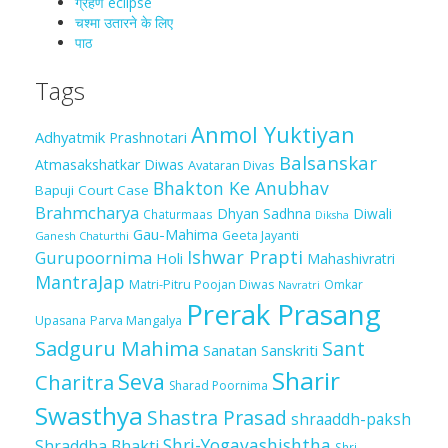
ग्रहण eclipse
चश्मा‍ उतारने के लिए
पाठ
Tags
Anmol Yuktiyan
Adhyatmik Prashnotari
Balsanskar
Atmasakshatkar Diwas
Avataran Divas
Bhakton Ke Anubhav
Bapuji Court Case
Brahmcharya
Dhyan Sadhna
Diwali
Chaturmaas
Diksha
Gau-Mahima
Geeta Jayanti
Ganesh Chaturthi
Ishwar Prapti
Gurupoornima
Holi
Mahashivratri
MantraJap
Matri-Pitru Poojan Diwas
Omkar
Navratri
Prerak Prasang
Upasana
Parva Mangalya
Sadguru Mahima
Sant
Sanatan Sanskriti
Sharir
Seva
Charitra
Sharad Poornima
Swasthya
Shastra Prasad
shraaddh-paksh
Shri-Yogavashishtha
Shraddha Bhakti
Shri