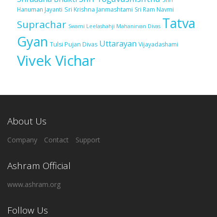
Sri Krishna Janmashtami
Sri Ram Navmi
Hanuman Jayanti
Tatva
Suprachar
Swami Leelashahji Mahanirvan Divas
Gyan
Uttarayan
Tulsi Pujan Divas
Vijayadashami
Vivek Vichar
About Us
Company
Contact
Support
Ashram Official
www.ashram.org
Follow Us