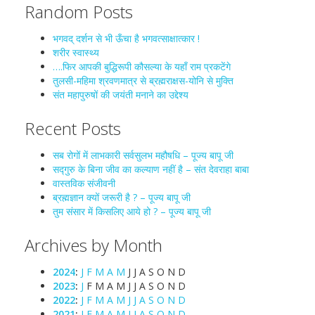
Random Posts
भगवद् दर्शन से भी ऊँचा है भगवत्साक्षात्कार !
शरीर स्वास्थ्य
….फिर आपकी बुद्धिरूपी कौसल्या के यहाँ राम प्रकटेंगे
तुलसी-महिमा श्रवणमात्र से ब्रह्मराक्षस-योनि से मुक्ति
संत महापुरुषों की जयंती मनाने का उद्देश्य
Recent Posts
सब रोगों में लाभकारी सर्वसुलभ महौषधि – पूज्य बापू जी
सद्गुरु के बिना जीव का कल्याण नहीं है – संत देवराहा बाबा
वास्तविक संजीवनी
ब्रह्मज्ञान क्यों जरूरी है ? – पूज्य बापू जी
तुम संसार में किसलिए आये हो ? – पूज्य बापू जी
Archives by Month
2024
:
J
F
M
A
M
J
J
A
S
O
N
D
2023
:
J
F
M
A
M
J
J
A
S
O
N
D
2022
:
J
F
M
A
M
J
J
A
S
O
N
D
2021
:
J
F
M
A
M
J
J
A
S
O
N
D