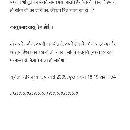
भगवान भी दूत को भेजते समय ऐसा बोलते हैं- “जाओ, काम तो हमारा
हो सीता जी को लाने का, लेकिन हित रावण का हो ।”
काजु हमार तासु हित होई ।
तो अपने कर्म में, अपनी बातचीत में, अपने लेन-देन में आप उद्देश्य और
आश्रय ईश्वर का रख दो तो आपका जीवन सत्-चित्-आनंदस्वरूप
परमात्मा से मिलाने वाला हो जायेगा ।
स्रोतः ऋषि प्रसाद, फरवरी 2009, पृष्ठ संख्या 18,19 अंक 194
ॐॐॐॐॐॐॐॐॐॐॐॐॐॐॐॐॐॐ