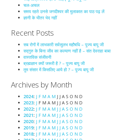
चल-अचल
समय रहते उनसे जगदीश्वर की मुलाकात का पाठ पढ़ लें
ज्ञानी के भीतर भेद नहीं
Recent Posts
सब रोगों में लाभकारी सर्वसुलभ महौषधि – पूज्य बापू जी
सद्गुरु के बिना जीव का कल्याण नहीं है – संत देवराहा बाबा
वास्तविक संजीवनी
ब्रह्मज्ञान क्यों जरूरी है ? – पूज्य बापू जी
तुम संसार में किसलिए आये हो ? – पूज्य बापू जी
Archives by Month
2024
:
J
F
M
A
M
J
J
A
S
O
N
D
2023
:
J
F
M
A
M
J
J
A
S
O
N
D
2022
:
J
F
M
A
M
J
J
A
S
O
N
D
2021
:
J
F
M
A
M
J
J
A
S
O
N
D
2020
:
J
F
M
A
M
J
J
A
S
O
N
D
2019
:
J
F
M
A
M
J
J
A
S
O
N
D
2018
:
J
F
M
A
M
J
J
A
S
O
N
D