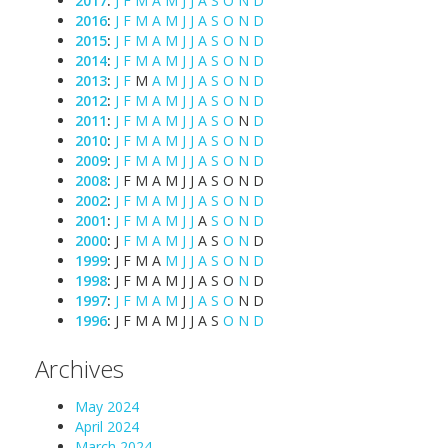
2017
:
J
F
M
A
M
J
J
A
S
O
N
D
2016
:
J
F
M
A
M
J
J
A
S
O
N
D
2015
:
J
F
M
A
M
J
J
A
S
O
N
D
2014
:
J
F
M
A
M
J
J
A
S
O
N
D
2013
:
J
F
M
A
M
J
J
A
S
O
N
D
2012
:
J
F
M
A
M
J
J
A
S
O
N
D
2011
:
J
F
M
A
M
J
J
A
S
O
N
D
2010
:
J
F
M
A
M
J
J
A
S
O
N
D
2009
:
J
F
M
A
M
J
J
A
S
O
N
D
2008
:
J
F
M
A
M
J
J
A
S
O
N
D
2002
:
J
F
M
A
M
J
J
A
S
O
N
D
2001
:
J
F
M
A
M
J
J
A
S
O
N
D
2000
:
J
F
M
A
M
J
J
A
S
O
N
D
1999
:
J
F
M
A
M
J
J
A
S
O
N
D
1998
:
J
F
M
A
M
J
J
A
S
O
N
D
1997
:
J
F
M
A
M
J
J
A
S
O
N
D
1996
:
J
F
M
A
M
J
J
A
S
O
N
D
Archives
May 2024
April 2024
March 2024