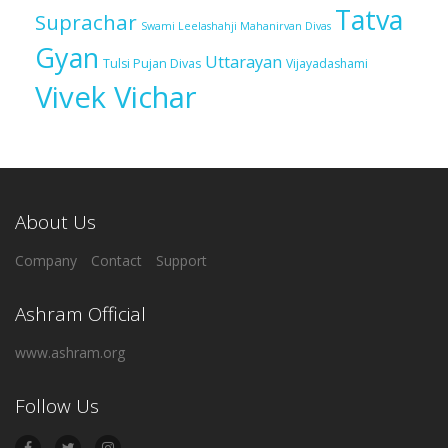
Tatva
Suprachar
Swami Leelashahji Mahanirvan Divas
Gyan
Uttarayan
Tulsi Pujan Divas
Vijayadashami
Vivek Vichar
About Us
Company
Contact
Support
Ashram Official
www.ashram.org
Follow Us