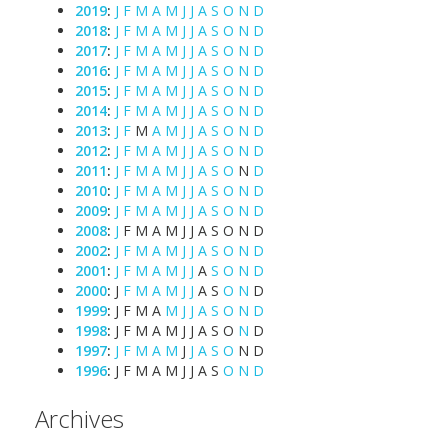
2019
:
J
F
M
A
M
J
J
A
S
O
N
D
2018
:
J
F
M
A
M
J
J
A
S
O
N
D
2017
:
J
F
M
A
M
J
J
A
S
O
N
D
2016
:
J
F
M
A
M
J
J
A
S
O
N
D
2015
:
J
F
M
A
M
J
J
A
S
O
N
D
2014
:
J
F
M
A
M
J
J
A
S
O
N
D
2013
:
J
F
M
A
M
J
J
A
S
O
N
D
2012
:
J
F
M
A
M
J
J
A
S
O
N
D
2011
:
J
F
M
A
M
J
J
A
S
O
N
D
2010
:
J
F
M
A
M
J
J
A
S
O
N
D
2009
:
J
F
M
A
M
J
J
A
S
O
N
D
2008
:
J
F
M
A
M
J
J
A
S
O
N
D
2002
:
J
F
M
A
M
J
J
A
S
O
N
D
2001
:
J
F
M
A
M
J
J
A
S
O
N
D
2000
:
J
F
M
A
M
J
J
A
S
O
N
D
1999
:
J
F
M
A
M
J
J
A
S
O
N
D
1998
:
J
F
M
A
M
J
J
A
S
O
N
D
1997
:
J
F
M
A
M
J
J
A
S
O
N
D
1996
:
J
F
M
A
M
J
J
A
S
O
N
D
Archives