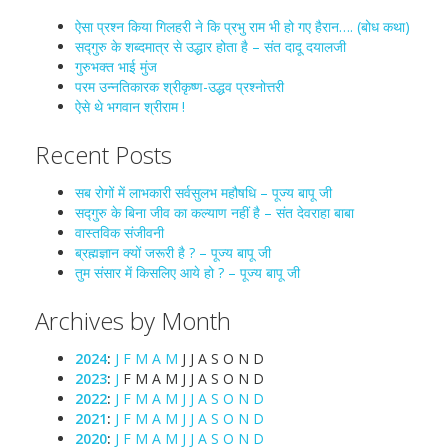
ऐसा प्रश्न किया गिलहरी ने कि प्रभु राम भी हो गए हैरान…. (बोध कथा)
सद्गुरु के शब्दमात्र से उद्धार होता है – संत दादू दयालजी
गुरुभक्त भाई मुंज
परम उन्नतिकारक श्रीकृष्ण-उद्धव प्रश्नोत्तरी
ऐसे थे भगवान श्रीराम !
Recent Posts
सब रोगों में लाभकारी सर्वसुलभ महौषधि – पूज्य बापू जी
सद्गुरु के बिना जीव का कल्याण नहीं है – संत देवराहा बाबा
वास्तविक संजीवनी
ब्रह्मज्ञान क्यों जरूरी है ? – पूज्य बापू जी
तुम संसार में किसलिए आये हो ? – पूज्य बापू जी
Archives by Month
2024
:
J
F
M
A
M
J
J
A
S
O
N
D
2023
:
J
F
M
A
M
J
J
A
S
O
N
D
2022
:
J
F
M
A
M
J
J
A
S
O
N
D
2021
:
J
F
M
A
M
J
J
A
S
O
N
D
2020
:
J
F
M
A
M
J
J
A
S
O
N
D