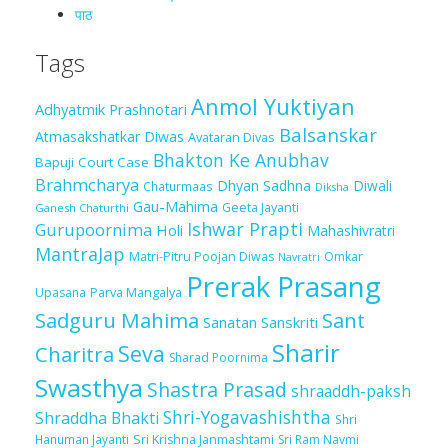
पाठ
Tags
Anmol Yuktiyan
Adhyatmik Prashnotari
Balsanskar
Atmasakshatkar Diwas
Avataran Divas
Bhakton Ke Anubhav
Bapuji Court Case
Brahmcharya
Dhyan Sadhna
Diwali
Chaturmaas
Diksha
Gau-Mahima
Geeta Jayanti
Ganesh Chaturthi
Ishwar Prapti
Gurupoornima
Holi
Mahashivratri
MantraJap
Matri-Pitru Poojan Diwas
Omkar
Navratri
Prerak Prasang
Upasana
Parva Mangalya
Sadguru Mahima
Sant
Sanatan Sanskriti
Sharir
Seva
Charitra
Sharad Poornima
Swasthya
Shastra Prasad
shraaddh-paksh
Shri-Yogavashishtha
Shraddha Bhakti
Shri
Sri Krishna Janmashtami
Sri Ram Navmi
Hanuman Jayanti