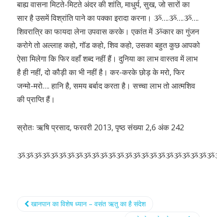
बाह्य वासना मिटते-मिटते अंदर की शांति, माधुर्य, सुख, जो सारों का
सार है उसमें विश्रांति पाने का पक्का इरादा करना। ૐ….ૐ….ૐ….
शिवरात्रि का फायदा लेना उपवास करके। एकांत में ૐकार का गुंजन
करोगे तो अल्लाह कहो, गॉड कहो, शिव कहो, उसका बहुत कुछ आपको
ऐसा मिलेगा कि फिर वहाँ शब्द नहीं हैं। दुनिया का लाभ वास्तव में लाभ
है ही नहीं, दो कौड़ी का भी नहीं है। कर-करके छोड़ के मरो, फिर
जन्मो-मरो…. हानि है, समय बर्बाद करता है। सच्चा लाभ तो आत्मशिव
की प्राप्ति हैं।
स्रोतः ऋषि प्रसाद, फरवरी 2013, पृष्ठ संख्या 2,6 अंक 242
ૐૐૐૐૐૐૐૐૐૐૐૐૐૐૐૐૐૐૐૐૐૐૐૐ
खानपान का विशेष ध्यान – वसंत ऋतु का है संदेश