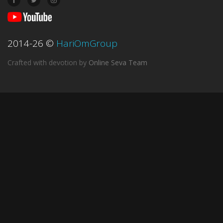
2014-26
©
HariOmGroup
Crafted with devotion
by
Online Seva Team