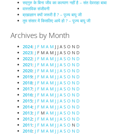
सद्गुरु के बिना जीव का कल्याण नहीं है – संत देवराहा बाबा
वास्तविक संजीवनी
ब्रह्मज्ञान क्यों जरूरी है ? – पूज्य बापू जी
तुम संसार में किसलिए आये हो ? – पूज्य बापू जी
Archives by Month
2024
:
J
F
M
A
M
J
J
A
S
O
N
D
2023
:
J
F
M
A
M
J
J
A
S
O
N
D
2022
:
J
F
M
A
M
J
J
A
S
O
N
D
2021
:
J
F
M
A
M
J
J
A
S
O
N
D
2020
:
J
F
M
A
M
J
J
A
S
O
N
D
2019
:
J
F
M
A
M
J
J
A
S
O
N
D
2018
:
J
F
M
A
M
J
J
A
S
O
N
D
2017
:
J
F
M
A
M
J
J
A
S
O
N
D
2016
:
J
F
M
A
M
J
J
A
S
O
N
D
2015
:
J
F
M
A
M
J
J
A
S
O
N
D
2014
:
J
F
M
A
M
J
J
A
S
O
N
D
2013
:
J
F
M
A
M
J
J
A
S
O
N
D
2012
:
J
F
M
A
M
J
J
A
S
O
N
D
2011
:
J
F
M
A
M
J
J
A
S
O
N
D
2010
:
J
F
M
A
M
J
J
A
S
O
N
D