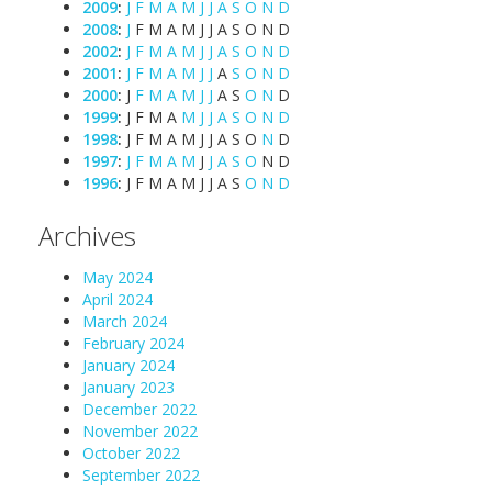
2009
:
J
F
M
A
M
J
J
A
S
O
N
D
2008
:
J
F
M
A
M
J
J
A
S
O
N
D
2002
:
J
F
M
A
M
J
J
A
S
O
N
D
2001
:
J
F
M
A
M
J
J
A
S
O
N
D
2000
:
J
F
M
A
M
J
J
A
S
O
N
D
1999
:
J
F
M
A
M
J
J
A
S
O
N
D
1998
:
J
F
M
A
M
J
J
A
S
O
N
D
1997
:
J
F
M
A
M
J
J
A
S
O
N
D
1996
:
J
F
M
A
M
J
J
A
S
O
N
D
Archives
May 2024
April 2024
March 2024
February 2024
January 2024
January 2023
December 2022
November 2022
October 2022
September 2022