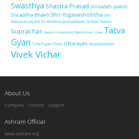
Swasthya
Shastra Prasad
shraaddh-paksh
Shri-Yogavashishtha
Shraddha Bhakti
Shri
Sri Krishna Janmashtami
Sri Ram Navmi
Hanuman Jayanti
Tatva
Suprachar
Swami Leelashahji Mahanirvan Divas
Gyan
Uttarayan
Tulsi Pujan Divas
Vijayadashami
Vivek Vichar
About Us
Company
Contact
Support
Ashram Official
www.ashram.org