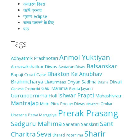
अवतरण दिवस
ऋषि प्रसाद
ग्रहण eclipse
चश्मा‍ उतारने के लिए
पाठ
Tags
Anmol Yuktiyan
Adhyatmik Prashnotari
Balsanskar
Atmasakshatkar Diwas
Avataran Divas
Bhakton Ke Anubhav
Bapuji Court Case
Brahmcharya
Dhyan Sadhna
Diwali
Chaturmaas
Diksha
Gau-Mahima
Geeta Jayanti
Ganesh Chaturthi
Ishwar Prapti
Gurupoornima
Holi
Mahashivratri
MantraJap
Matri-Pitru Poojan Diwas
Omkar
Navratri
Prerak Prasang
Upasana
Parva Mangalya
Sadguru Mahima
Sant
Sanatan Sanskriti
Sharir
Seva
Charitra
Sharad Poornima