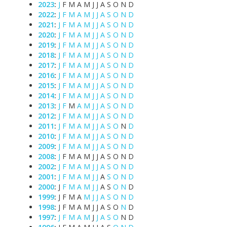
2023
:
J
F
M
A
M
J
J
A
S
O
N
D
2022
:
J
F
M
A
M
J
J
A
S
O
N
D
2021
:
J
F
M
A
M
J
J
A
S
O
N
D
2020
:
J
F
M
A
M
J
J
A
S
O
N
D
2019
:
J
F
M
A
M
J
J
A
S
O
N
D
2018
:
J
F
M
A
M
J
J
A
S
O
N
D
2017
:
J
F
M
A
M
J
J
A
S
O
N
D
2016
:
J
F
M
A
M
J
J
A
S
O
N
D
2015
:
J
F
M
A
M
J
J
A
S
O
N
D
2014
:
J
F
M
A
M
J
J
A
S
O
N
D
2013
:
J
F
M
A
M
J
J
A
S
O
N
D
2012
:
J
F
M
A
M
J
J
A
S
O
N
D
2011
:
J
F
M
A
M
J
J
A
S
O
N
D
2010
:
J
F
M
A
M
J
J
A
S
O
N
D
2009
:
J
F
M
A
M
J
J
A
S
O
N
D
2008
:
J
F
M
A
M
J
J
A
S
O
N
D
2002
:
J
F
M
A
M
J
J
A
S
O
N
D
2001
:
J
F
M
A
M
J
J
A
S
O
N
D
2000
:
J
F
M
A
M
J
J
A
S
O
N
D
1999
:
J
F
M
A
M
J
J
A
S
O
N
D
1998
:
J
F
M
A
M
J
J
A
S
O
N
D
1997
:
J
F
M
A
M
J
J
A
S
O
N
D