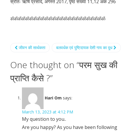
स्रोतः ऋषि प्रसाद, अगस्त 2017, पृष्ठ संख्या 11,12 अंक 296
ॐॐॐॐॐॐॐॐॐॐॐॐॐॐॐॐॐॐॐॐॐॐॐॐॐ
जीवन की सार्थकता
बलवर्धक एवं पुष्टिदायक देशी गाय का दूध
One thought on “
परम सुख की
प्राप्ति कैसे ?
”
Hari Om
says:
March 13, 2023 at 4:12 PM
My question to you..
Are you happy? As you have been following