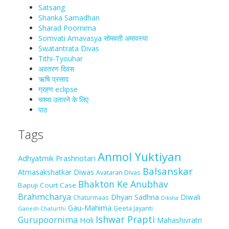
Satsang
Shanka Samadhan
Sharad Poornima
Somvati Amavasya सोमवती अमावस्या
Swatantrata Divas
Tithi-Tyouhar
अवतरण दिवस
ऋषि प्रसाद
ग्रहण eclipse
चश्मा‍ उतारने के लिए
पाठ
Tags
Anmol Yuktiyan
Adhyatmik Prashnotari
Balsanskar
Atmasakshatkar Diwas
Avataran Divas
Bhakton Ke Anubhav
Bapuji Court Case
Brahmcharya
Dhyan Sadhna
Diwali
Chaturmaas
Diksha
Gau-Mahima
Geeta Jayanti
Ganesh Chaturthi
Ishwar Prapti
Gurupoornima
Holi
Mahashivratri