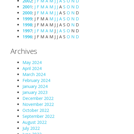
2002
:
J
F
M
A
M
J
J
A
S
O
N
D
2001
:
J
F
M
A
M
J
J
A
S
O
N
D
2000
:
J
F
M
A
M
J
J
A
S
O
N
D
1999
:
J
F
M
A
M
J
J
A
S
O
N
D
1998
:
J
F
M
A
M
J
J
A
S
O
N
D
1997
:
J
F
M
A
M
J
J
A
S
O
N
D
1996
:
J
F
M
A
M
J
J
A
S
O
N
D
Archives
May 2024
April 2024
March 2024
February 2024
January 2024
January 2023
December 2022
November 2022
October 2022
September 2022
August 2022
July 2022