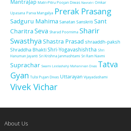
MantraJap
Matri-Pitru Poojan Diwas
Omkar
Navratri
Prerak Prasang
Upasana
Parva Mangalya
Sadguru Mahima
Sant
Sanatan Sanskriti
Sharir
Seva
Charitra
Sharad Poornima
Swasthya
Shastra Prasad
shraaddh-paksh
Shri-Yogavashishtha
Shraddha Bhakti
Shri
Sri Krishna Janmashtami
Sri Ram Navmi
Hanuman Jayanti
Tatva
Suprachar
Swami Leelashahji Mahanirvan Divas
Gyan
Uttarayan
Tulsi Pujan Divas
Vijayadashami
Vivek Vichar
About Us