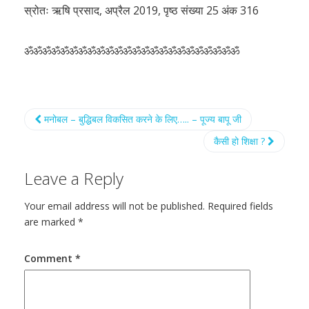
स्रोतः ऋषि प्रसाद, अप्रैल 2019, पृष्ठ संख्या 25 अंक 316
ॐॐॐॐॐॐॐॐॐॐॐॐॐॐॐॐॐॐॐॐॐॐॐॐ
मनोबल – बुद्धिबल विकसित करने के लिए….. – पूज्य बापू जी
कैसी हो शिक्षा ?
Leave a Reply
Your email address will not be published.
Required fields
are marked
*
Comment
*