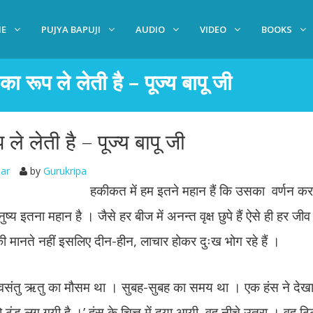
E
PUJYA BAPUJI
AUDIO
VIDEO
BOOKS
 रूप ले लेती है – पूज्य बापू जी
े लेती है – पूज्य बापू जी
har
by
Gurukripa
हकीकत में हम इतने महान हैं कि उसका वर्णन कर
ुष्य इतना महान है । जैसे हर बीज में अनन्त वृक्ष छुपे हैं ऐसे ही हर जीव
 की मानते नहीं इसलिए दीन-हीन, लाचार होकर दुःख भोग रहे हैं ।
। वसंतु ऋतु का मौसम था । सुबह-सुबह का समय था । एक हंस ने देखा
ठंड लग गयी है ।’ हंस के चित्त में दया आयी, वह नीचे उतरा । वह ठिठुर