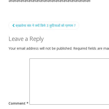
ॐॐॐॐॐॐॐॐॐॐॐॐॐॐॐॐॐॐॐॐॐ
ब्रह्मवेत्ता संत ने क्यों किये 3 कुटियाओं को प्रणाम ?
Leave a Reply
Your email address will not be published.
Required fields are m
Comment
*