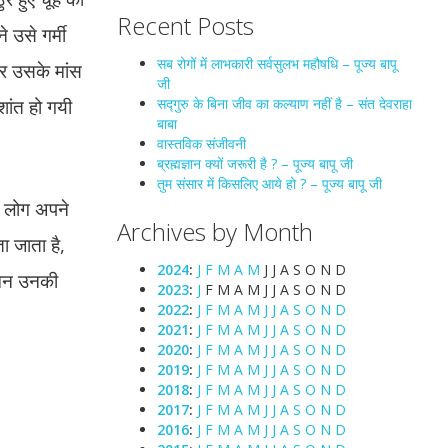
Recent Posts
 उसे गर्मी
सब रोगों में लाभकारी सर्वसुलभ महौषधि – पूज्य बापू
पर उसके मांस
जी
ांत हो गयी
सद्गुरु के बिना जीव का कल्याण नहीं है – संत देवराहा
बाबा
वास्तविक संजीवनी
ब्रह्मज्ञान क्यों जरूरी है ? – पूज्य बापू जी
तुम संसार में किसलिए आये हो ? – पूज्य बापू जी
े लोग अपने
Archives by Month
ता जाता है,
2024
:
J
F
M
A
M
J
J
A
S
O
N
D
र मन उनकी
2023
:
J
F
M
A
M
J
J
A
S
O
N
D
2022
:
J
F
M
A
M
J
J
A
S
O
N
D
2021
:
J
F
M
A
M
J
J
A
S
O
N
D
2020
:
J
F
M
A
M
J
J
A
S
O
N
D
2019
:
J
F
M
A
M
J
J
A
S
O
N
D
2018
:
J
F
M
A
M
J
J
A
S
O
N
D
2017
:
J
F
M
A
M
J
J
A
S
O
N
D
2016
:
J
F
M
A
M
J
J
A
S
O
N
D