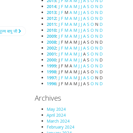
2015
:
J
F
M
A
M
J
J
A
S
O
N
D
2014
:
J
F
M
A
M
J
J
A
S
O
N
D
2013
:
J
F
M
A
M
J
J
A
S
O
N
D
2012
:
J
F
M
A
M
J
J
A
S
O
N
D
2011
:
J
F
M
A
M
J
J
A
S
O
N
D
2010
:
J
F
M
A
M
J
J
A
S
O
N
D
पूज्य बापू जी
2009
:
J
F
M
A
M
J
J
A
S
O
N
D
2008
:
J
F
M
A
M
J
J
A
S
O
N
D
2002
:
J
F
M
A
M
J
J
A
S
O
N
D
2001
:
J
F
M
A
M
J
J
A
S
O
N
D
2000
:
J
F
M
A
M
J
J
A
S
O
N
D
1999
:
J
F
M
A
M
J
J
A
S
O
N
D
1998
:
J
F
M
A
M
J
J
A
S
O
N
D
1997
:
J
F
M
A
M
J
J
A
S
O
N
D
1996
:
J
F
M
A
M
J
J
A
S
O
N
D
Archives
May 2024
April 2024
March 2024
February 2024
January 2024