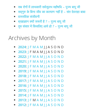
सब रोगों में लाभकारी सर्वसुलभ महौषधि – पूज्य बापू जी
सद्गुरु के बिना जीव का कल्याण नहीं है – संत देवराहा बाबा
वास्तविक संजीवनी
ब्रह्मज्ञान क्यों जरूरी है ? – पूज्य बापू जी
तुम संसार में किसलिए आये हो ? – पूज्य बापू जी
Archives by Month
2024
:
J
F
M
A
M
J
J
A
S
O
N
D
2023
:
J
F
M
A
M
J
J
A
S
O
N
D
2022
:
J
F
M
A
M
J
J
A
S
O
N
D
2021
:
J
F
M
A
M
J
J
A
S
O
N
D
2020
:
J
F
M
A
M
J
J
A
S
O
N
D
2019
:
J
F
M
A
M
J
J
A
S
O
N
D
2018
:
J
F
M
A
M
J
J
A
S
O
N
D
2017
:
J
F
M
A
M
J
J
A
S
O
N
D
2016
:
J
F
M
A
M
J
J
A
S
O
N
D
2015
:
J
F
M
A
M
J
J
A
S
O
N
D
2014
:
J
F
M
A
M
J
J
A
S
O
N
D
2013
:
J
F
M
A
M
J
J
A
S
O
N
D
2012
:
J
F
M
A
M
J
J
A
S
O
N
D