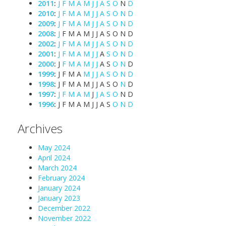
2011
:
J
F
M
A
M
J
J
A
S
O
N
D
2010
:
J
F
M
A
M
J
J
A
S
O
N
D
2009
:
J
F
M
A
M
J
J
A
S
O
N
D
2008
:
J
F
M
A
M
J
J
A
S
O
N
D
2002
:
J
F
M
A
M
J
J
A
S
O
N
D
2001
:
J
F
M
A
M
J
J
A
S
O
N
D
2000
:
J
F
M
A
M
J
J
A
S
O
N
D
1999
:
J
F
M
A
M
J
J
A
S
O
N
D
1998
:
J
F
M
A
M
J
J
A
S
O
N
D
1997
:
J
F
M
A
M
J
J
A
S
O
N
D
1996
:
J
F
M
A
M
J
J
A
S
O
N
D
Archives
May 2024
April 2024
March 2024
February 2024
January 2024
January 2023
December 2022
November 2022