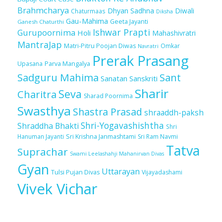
Brahmcharya
Dhyan Sadhna
Diwali
Chaturmaas
Diksha
Gau-Mahima
Geeta Jayanti
Ganesh Chaturthi
Ishwar Prapti
Gurupoornima
Holi
Mahashivratri
MantraJap
Matri-Pitru Poojan Diwas
Omkar
Navratri
Prerak Prasang
Upasana
Parva Mangalya
Sadguru Mahima
Sant
Sanatan Sanskriti
Sharir
Seva
Charitra
Sharad Poornima
Swasthya
Shastra Prasad
shraaddh-paksh
Shri-Yogavashishtha
Shraddha Bhakti
Shri
Sri Krishna Janmashtami
Sri Ram Navmi
Hanuman Jayanti
Tatva
Suprachar
Swami Leelashahji Mahanirvan Divas
Gyan
Uttarayan
Tulsi Pujan Divas
Vijayadashami
Vivek Vichar