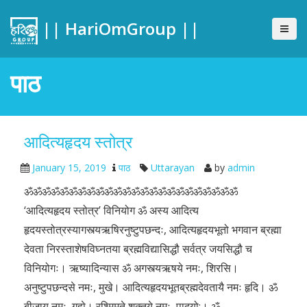
|| HariOmGroup ||
पाठ
आदित्यहृदय स्तोत्र
January 15, 2019
पाठ
Uttarayan
by
admin
ॐॐॐॐॐॐॐॐॐॐॐॐॐॐॐॐॐॐॐॐॐॐॐॐ
‘आदित्यहृदय स्तोत्र’ विनियोग ॐ अस्य आदित्य
हृदयस्तोत्रस्यागस्त्यऋषिरनुष्टुपछन्दः, आदित्यहृदयभूतो भगवान ब्रह्मा
देवता निरस्ताशेषविघ्नतया ब्रह्मविद्यासिद्धौ सर्वत्र जयसिद्धौ च
विनियोगः। ऋष्यादिन्यास ॐ अगस्त्यऋषये नमः, शिरसि।
अनुष्टुपछन्दसे नमः, मुखे। आदित्यहृदयभूतब्रह्मदेवतायै नमः हृदि। ॐ
बीजाय नमः, गुह्ये। रश्मिमते शक्तये नमः, पादयो:। ॐ