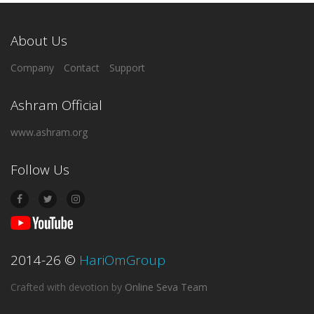
About Us
Company
Contact
Support
Ashram Official
www.ashram.org
Follow Us
2014-26
©
HariOmGroup
Crafted with devotion
by
Online Seva Team