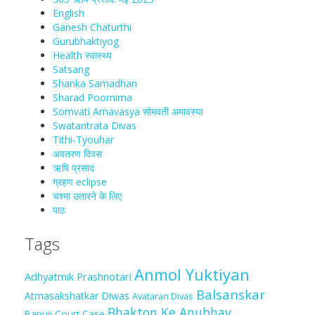
English
Ganesh Chaturthi
Gurubhaktiyog
Health स्वास्‍थ्‍य
Satsang
Shanka Samadhan
Sharad Poornima
Somvati Amavasya सोमवती अमावस्या
Swatantrata Divas
Tithi-Tyouhar
अवतरण दिवस
ऋषि प्रसाद
ग्रहण eclipse
चश्मा‍ उतारने के लिए
पाठ
Tags
Anmol Yuktiyan
Adhyatmik Prashnotari
Balsanskar
Atmasakshatkar Diwas
Avataran Divas
Bhakton Ke Anubhav
Bapuji Court Case