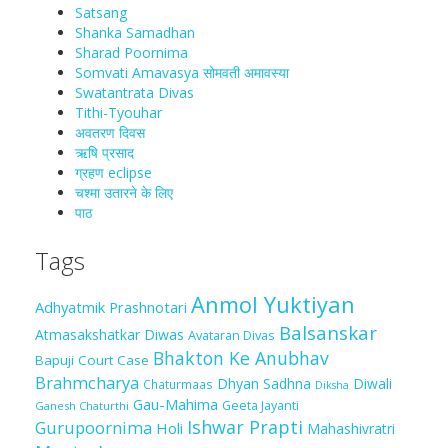
Satsang
Shanka Samadhan
Sharad Poornima
Somvati Amavasya सोमवती अमावस्या
Swatantrata Divas
Tithi-Tyouhar
अवतरण दिवस
ऋषि प्रसाद
ग्रहण eclipse
चश्मा‍ उतारने के लिए
पाठ
Tags
Anmol Yuktiyan
Adhyatmik Prashnotari
Balsanskar
Atmasakshatkar Diwas
Avataran Divas
Bhakton Ke Anubhav
Bapuji Court Case
Brahmcharya
Dhyan Sadhna
Diwali
Chaturmaas
Diksha
Gau-Mahima
Geeta Jayanti
Ganesh Chaturthi
Ishwar Prapti
Gurupoornima
Holi
Mahashivratri