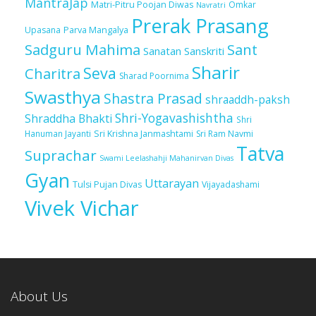
MantraJap
Matri-Pitru Poojan Diwas
Omkar
Navratri
Prerak Prasang
Upasana
Parva Mangalya
Sadguru Mahima
Sant
Sanatan Sanskriti
Sharir
Seva
Charitra
Sharad Poornima
Swasthya
Shastra Prasad
shraaddh-paksh
Shri-Yogavashishtha
Shraddha Bhakti
Shri
Sri Krishna Janmashtami
Sri Ram Navmi
Hanuman Jayanti
Tatva
Suprachar
Swami Leelashahji Mahanirvan Divas
Gyan
Uttarayan
Tulsi Pujan Divas
Vijayadashami
Vivek Vichar
About Us