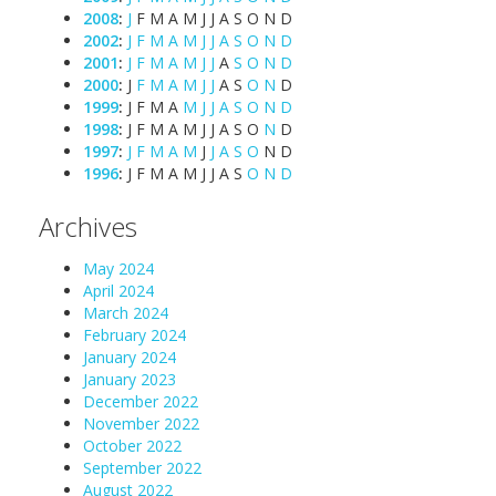
2008
:
J
F
M
A
M
J
J
A
S
O
N
D
2002
:
J
F
M
A
M
J
J
A
S
O
N
D
2001
:
J
F
M
A
M
J
J
A
S
O
N
D
2000
:
J
F
M
A
M
J
J
A
S
O
N
D
1999
:
J
F
M
A
M
J
J
A
S
O
N
D
1998
:
J
F
M
A
M
J
J
A
S
O
N
D
1997
:
J
F
M
A
M
J
J
A
S
O
N
D
1996
:
J
F
M
A
M
J
J
A
S
O
N
D
Archives
May 2024
April 2024
March 2024
February 2024
January 2024
January 2023
December 2022
November 2022
October 2022
September 2022
August 2022