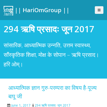
|| HariOmGroup ||
294 ऋषि प्रसादः जून 2017
सांसारिक, आध्यात्मिक उन्नति, उत्तम स्वास्थ्य,
साँस्कृतिक शिक्षा, मोक्ष के सोपान – ऋषि प्रसाद।
हरि ओम्।
आध्यात्मिक ज्ञान गुरु-परम्परा का विषय है-पूज्य
बापू जी
June 1, 2017
294 ऋषि प्रसादः जून 2017