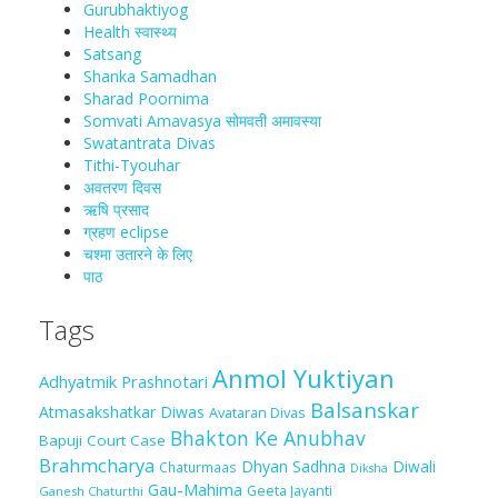
Gurubhaktiyog
Health स्वास्‍थ्‍य
Satsang
Shanka Samadhan
Sharad Poornima
Somvati Amavasya सोमवती अमावस्या
Swatantrata Divas
Tithi-Tyouhar
अवतरण दिवस
ऋषि प्रसाद
ग्रहण eclipse
चश्मा‍ उतारने के लिए
पाठ
Tags
Anmol Yuktiyan
Adhyatmik Prashnotari
Balsanskar
Atmasakshatkar Diwas
Avataran Divas
Bhakton Ke Anubhav
Bapuji Court Case
Brahmcharya
Dhyan Sadhna
Diwali
Chaturmaas
Diksha
Gau-Mahima
Geeta Jayanti
Ganesh Chaturthi