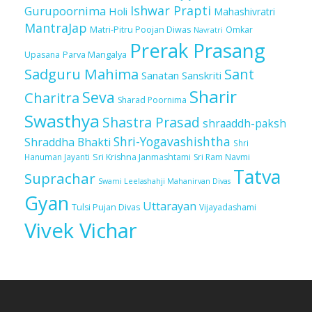
Ishwar Prapti
Gurupoornima
Holi
Mahashivratri
MantraJap
Matri-Pitru Poojan Diwas
Omkar
Navratri
Prerak Prasang
Upasana
Parva Mangalya
Sadguru Mahima
Sant
Sanatan Sanskriti
Sharir
Seva
Charitra
Sharad Poornima
Swasthya
Shastra Prasad
shraaddh-paksh
Shri-Yogavashishtha
Shraddha Bhakti
Shri
Sri Krishna Janmashtami
Sri Ram Navmi
Hanuman Jayanti
Tatva
Suprachar
Swami Leelashahji Mahanirvan Divas
Gyan
Uttarayan
Tulsi Pujan Divas
Vijayadashami
Vivek Vichar