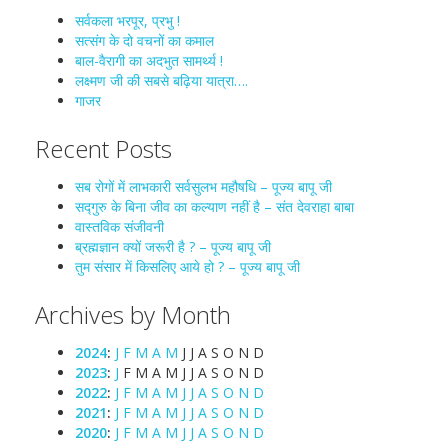
सर्वकला भरपूर, प्रभु !
सत्संग के दो वचनों का कमाल
बाल-वैरागी का अदभुत सामर्थ्य !
लक्ष्मण जी की सबसे बढ़िया यात्रा….
गाजर
Recent Posts
सब रोगों में लाभकारी सर्वसुलभ महौषधि – पूज्य बापू जी
सद्गुरु के बिना जीव का कल्याण नहीं है – संत देवराहा बाबा
वास्तविक संजीवनी
ब्रह्मज्ञान क्यों जरूरी है ? – पूज्य बापू जी
तुम संसार में किसलिए आये हो ? – पूज्य बापू जी
Archives by Month
2024
:
J
F
M
A
M
J
J
A
S
O
N
D
2023
:
J
F
M
A
M
J
J
A
S
O
N
D
2022
:
J
F
M
A
M
J
J
A
S
O
N
D
2021
:
J
F
M
A
M
J
J
A
S
O
N
D
2020
:
J
F
M
A
M
J
J
A
S
O
N
D