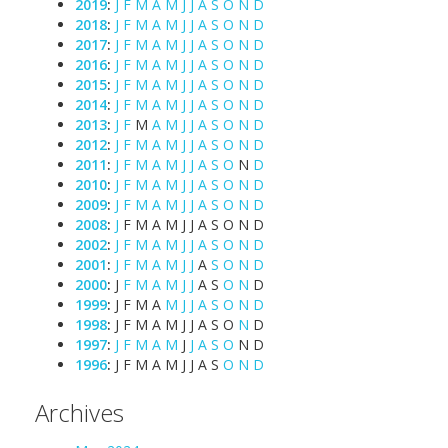
2019
:
J
F
M
A
M
J
J
A
S
O
N
D
2018
:
J
F
M
A
M
J
J
A
S
O
N
D
2017
:
J
F
M
A
M
J
J
A
S
O
N
D
2016
:
J
F
M
A
M
J
J
A
S
O
N
D
2015
:
J
F
M
A
M
J
J
A
S
O
N
D
2014
:
J
F
M
A
M
J
J
A
S
O
N
D
2013
:
J
F
M
A
M
J
J
A
S
O
N
D
2012
:
J
F
M
A
M
J
J
A
S
O
N
D
2011
:
J
F
M
A
M
J
J
A
S
O
N
D
2010
:
J
F
M
A
M
J
J
A
S
O
N
D
2009
:
J
F
M
A
M
J
J
A
S
O
N
D
2008
:
J
F
M
A
M
J
J
A
S
O
N
D
2002
:
J
F
M
A
M
J
J
A
S
O
N
D
2001
:
J
F
M
A
M
J
J
A
S
O
N
D
2000
:
J
F
M
A
M
J
J
A
S
O
N
D
1999
:
J
F
M
A
M
J
J
A
S
O
N
D
1998
:
J
F
M
A
M
J
J
A
S
O
N
D
1997
:
J
F
M
A
M
J
J
A
S
O
N
D
1996
:
J
F
M
A
M
J
J
A
S
O
N
D
Archives