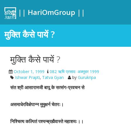
|| HariOmGroup ||
मुक्ति कैसे पायें ?
मुक्ति कैसे पायें ?
October 1, 1999
082 ऋषि प्रसादः अक्तूबर 1999
Ishwar Prapti
,
Tatva Gyan
by
Gurukripa
संत श्री आसारामजी बापू के सत्संग-प्रवचन से
असमाधेरविक्षेपान्न मुमुक्षर्न चेतरः।
निश्चित्य कल्पितं पश्यन्ब्रह्मैवास्ते महाशयः।।