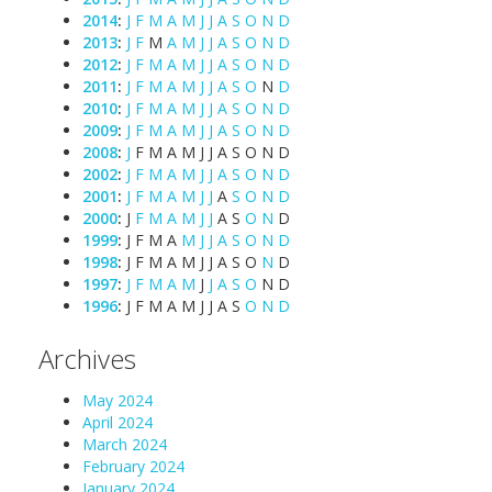
2014
:
J
F
M
A
M
J
J
A
S
O
N
D
2013
:
J
F
M
A
M
J
J
A
S
O
N
D
2012
:
J
F
M
A
M
J
J
A
S
O
N
D
2011
:
J
F
M
A
M
J
J
A
S
O
N
D
2010
:
J
F
M
A
M
J
J
A
S
O
N
D
2009
:
J
F
M
A
M
J
J
A
S
O
N
D
2008
:
J
F
M
A
M
J
J
A
S
O
N
D
2002
:
J
F
M
A
M
J
J
A
S
O
N
D
2001
:
J
F
M
A
M
J
J
A
S
O
N
D
2000
:
J
F
M
A
M
J
J
A
S
O
N
D
1999
:
J
F
M
A
M
J
J
A
S
O
N
D
1998
:
J
F
M
A
M
J
J
A
S
O
N
D
1997
:
J
F
M
A
M
J
J
A
S
O
N
D
1996
:
J
F
M
A
M
J
J
A
S
O
N
D
Archives
May 2024
April 2024
March 2024
February 2024
January 2024