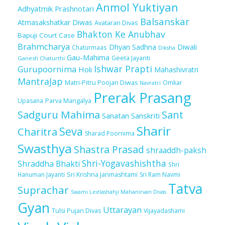
Anmol Yuktiyan
Adhyatmik Prashnotari
Balsanskar
Atmasakshatkar Diwas
Avataran Divas
Bhakton Ke Anubhav
Bapuji Court Case
Brahmcharya
Dhyan Sadhna
Diwali
Chaturmaas
Diksha
Gau-Mahima
Geeta Jayanti
Ganesh Chaturthi
Ishwar Prapti
Gurupoornima
Holi
Mahashivratri
MantraJap
Matri-Pitru Poojan Diwas
Omkar
Navratri
Prerak Prasang
Upasana
Parva Mangalya
Sadguru Mahima
Sant
Sanatan Sanskriti
Sharir
Seva
Charitra
Sharad Poornima
Swasthya
Shastra Prasad
shraaddh-paksh
Shri-Yogavashishtha
Shraddha Bhakti
Shri
Sri Krishna Janmashtami
Sri Ram Navmi
Hanuman Jayanti
Tatva
Suprachar
Swami Leelashahji Mahanirvan Divas
Gyan
Uttarayan
Tulsi Pujan Divas
Vijayadashami