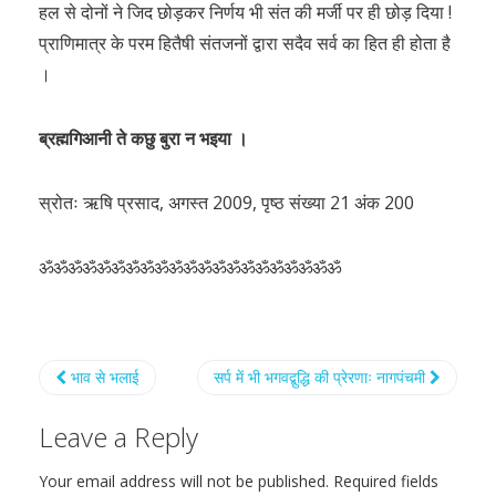
हल से दोनों ने जिद छोड़कर निर्णय भी संत की मर्जी पर ही छोड़ दिया !
प्राणिमात्र के परम हितैषी संतजनों द्वारा सदैव सर्व का हित ही होता है
।
ब्रह्मगिआनी ते कछु बुरा न भइया ।
स्रोतः ऋषि प्रसाद, अगस्त 2009, पृष्ठ संख्या 21 अंक 200
ॐॐॐॐॐॐॐॐॐॐॐॐॐॐॐॐॐॐॐॐॐ
भाव से भलाई
सर्प में भी भगवद्बुद्धि की प्रेरणाः नागपंचमी
Leave a Reply
Your email address will not be published.
Required fields