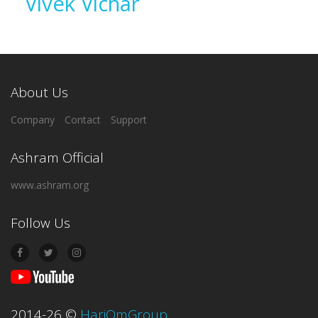
Vivek Vichar
About Us
Company
Contact
Support
Ashram Official
www.ashram.org
Follow Us
2014-26
©
HariOmGroup