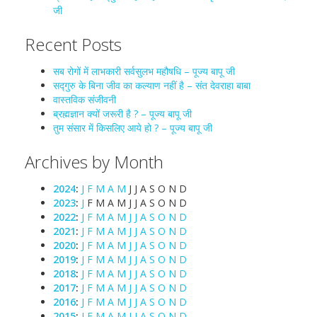
जी
Recent Posts
सब रोगों में लाभकारी सर्वसुलभ महौषधि – पूज्य बापू जी
सद्गुरु के बिना जीव का कल्याण नहीं है – संत देवराहा बाबा
वास्तविक संजीवनी
ब्रह्मज्ञान क्यों जरूरी है ? – पूज्य बापू जी
तुम संसार में किसलिए आये हो ? – पूज्य बापू जी
Archives by Month
2024
:
J
F
M
A
M
J
J
A
S
O
N
D
2023
:
J
F
M
A
M
J
J
A
S
O
N
D
2022
:
J
F
M
A
M
J
J
A
S
O
N
D
2021
:
J
F
M
A
M
J
J
A
S
O
N
D
2020
:
J
F
M
A
M
J
J
A
S
O
N
D
2019
:
J
F
M
A
M
J
J
A
S
O
N
D
2018
:
J
F
M
A
M
J
J
A
S
O
N
D
2017
:
J
F
M
A
M
J
J
A
S
O
N
D
2016
:
J
F
M
A
M
J
J
A
S
O
N
D
2015
:
J
F
M
A
M
J
J
A
S
O
N
D