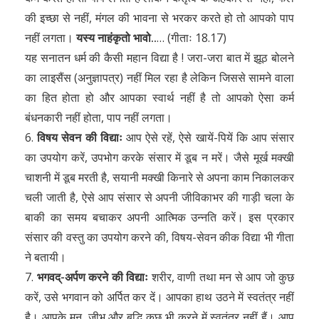
की इच्छा से नहीं, मंगल की भावना से भरकर करते हो तो आपको पाप
नहीं लगता।
यस्य नाहंकृतो भावो..
… (गीताः 18.17)
यह सनातन धर्म की कैसी महान विद्या है ! जरा-जरा बात में झूठ बोलने
का लाइसैंस (अनुज्ञापत्र) नहीं मिल रहा है लेकिन जिससे सामने वाला
का हित होता हो और आपका स्वार्थ नहीं है तो आपको ऐसा कर्म
बंधनकारी नहीं होता, पाप नहीं लगता।
6.
विषय सेवन की विद्याः
आप ऐसे रहें, ऐसे खायें-पियें कि आप संसार
का उपयोग करें, उपभोग करके संसार में डूब न मरें। जैसे मूर्ख मक्खी
चाशनी में डूब मरती है, सयानी मक्खी किनारे से अपना काम निकालकर
चली जाती है, ऐसे आप संसार से अपनी जीविकाभर की गाड़ी चला के
बाकी का समय बचाकर अपनी आत्मिक उन्नति करें। इस प्रकार
संसार की वस्तु का उपयोग करने की, विषय-सेवन कीक विद्या भी गीता
ने बतायी।
7.
भगवद्-अर्पण करने की विद्याः
शरीर, वाणी तथा मन से आप जो कुछ
करें, उसे भगवान को अर्पित कर दें। आपका हाथ उठने में स्वतंत्र नहीं
है। आपके मन, जीभ और बुद्धि कुछ भी करने में स्वतंत्र नहीं हैं। आप