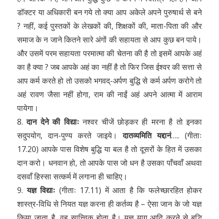
डॉक्टर या अधिकारी बन गये तो क्या आप अकेले अपने पुरुषार्थ से बने
? नहीं, कई पुस्तकों के लेखकों की, शिक्षकों की, माता-पिता की और
समाज के न जाने कितने सारे अंगों की सहायता से आप कुछ बन पाये।
और उसमें परम सहायता परमात्मा की चेतना की है तो इसमें आपके अहं
का है क्या ? जब आपके अहं का नहीं है तो फिर जिस ईश्वर की सत्ता से
आप कर्म करते हो तो उसको भगवद्-अर्पण बुद्धि से कर्म अर्पण करोगे तो
अहं रावण जैसा नहीं होगा, राम की नाईं अहं अपने आत्मा में आराम
पायेगा।
8.
दान देने की विद्याः
नश्वर चीजें छोड़कर ही मरना है तो इनका
सदुपयोग, दान-पुण्य करते जाइये।
दातव्यमिति यद्दानं
….. (गीताः
17.20) आपके पास विशेष बुद्धि या बल है तो दूसरों के हित में उसका
दान करो। धनवान हो, तो आपके पास जो धन है उसका पाँचवाँ अथवा
दसवाँ हिस्सा सत्कर्म में लगाना ही चाहिए।
9.
यज्ञ विद्याः
(गीताः 17.11) में आता है कि फलेच्छारहित होकर
शास्त्र-विधि से नियत यज्ञ करना ही कर्तव्य है – ऐसा जान के जो यज्ञ
किया जाता है, वह सात्त्विक होता है। यज्ञ याग आदि करने से बुद्धि