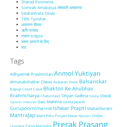
Sharad Poornima
Somvati Amavasya सोमवती अमावस्या
Swatantrata Divas
Tithi-Tyouhar
अवतरण दिवस
ऋषि प्रसाद
ग्रहण eclipse
चश्मा‍ उतारने के लिए
पाठ
Tags
Anmol Yuktiyan
Adhyatmik Prashnotari
Balsanskar
Atmasakshatkar Diwas
Avataran Divas
Bhakton Ke Anubhav
Bapuji Court Case
Brahmcharya
Dhyan Sadhna
Diwali
Chaturmaas
Diksha
Gau-Mahima
Geeta Jayanti
Ganesh Chaturthi
Ishwar Prapti
Gurupoornima
Holi
Mahashivratri
MantraJap
Matri-Pitru Poojan Diwas
Omkar
Navratri
Prerak Prasang
Upasana
Parva Mangalya