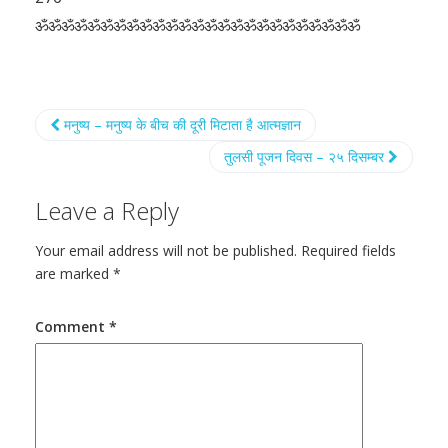
ॐॐॐॐॐॐॐॐॐॐॐॐॐॐॐॐॐॐॐॐॐॐॐॐॐ
मनुष्य – मनुष्य के बीच की दूरी मिटाता है आत्मज्ञान
तुलसी पूजन दिवस – २५ दिसम्बर
Leave a Reply
Your email address will not be published.
Required fields
are marked
*
Comment
*