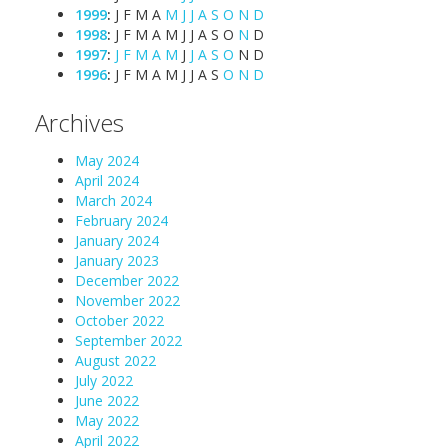
1999
:
J
F
M
A
M
J
J
A
S
O
N
D
1998
:
J
F
M
A
M
J
J
A
S
O
N
D
1997
:
J
F
M
A
M
J
J
A
S
O
N
D
1996
:
J
F
M
A
M
J
J
A
S
O
N
D
Archives
May 2024
April 2024
March 2024
February 2024
January 2024
January 2023
December 2022
November 2022
October 2022
September 2022
August 2022
July 2022
June 2022
May 2022
April 2022