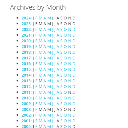
Archives by Month
2024
:
J
F
M
A
M
J
J
A
S
O
N
D
2023
:
J
F
M
A
M
J
J
A
S
O
N
D
2022
:
J
F
M
A
M
J
J
A
S
O
N
D
2021
:
J
F
M
A
M
J
J
A
S
O
N
D
2020
:
J
F
M
A
M
J
J
A
S
O
N
D
2019
:
J
F
M
A
M
J
J
A
S
O
N
D
2018
:
J
F
M
A
M
J
J
A
S
O
N
D
2017
:
J
F
M
A
M
J
J
A
S
O
N
D
2016
:
J
F
M
A
M
J
J
A
S
O
N
D
2015
:
J
F
M
A
M
J
J
A
S
O
N
D
2014
:
J
F
M
A
M
J
J
A
S
O
N
D
2013
:
J
F
M
A
M
J
J
A
S
O
N
D
2012
:
J
F
M
A
M
J
J
A
S
O
N
D
2011
:
J
F
M
A
M
J
J
A
S
O
N
D
2010
:
J
F
M
A
M
J
J
A
S
O
N
D
2009
:
J
F
M
A
M
J
J
A
S
O
N
D
2008
:
J
F
M
A
M
J
J
A
S
O
N
D
2002
:
J
F
M
A
M
J
J
A
S
O
N
D
2001
:
J
F
M
A
M
J
J
A
S
O
N
D
2000
:
J
F
M
A
M
J
J
A
S
O
N
D