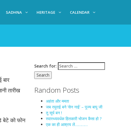
SADHNA
HERITAGE
CALENDAR
Search for:
कई बार
Random Posts
फलानी तारीख
अहंता और ममता
जब रघुराई बने ‘सेन नाई’ – पूज्य बापू जी
तू सूर्य बन !
स्वास्थ्यवर्धक हितकारी भोजन कैसा हो ?
़े बेटे को फोन
एक का ही आश्रय लें…………