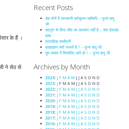
Recent Posts
सब रोगों में लाभकारी सर्वसुलभ महौषधि – पूज्य बापू
जी
सद्गुरु के बिना जीव का कल्याण नहीं है – संत देवराहा
बाबा
सार के हैं ।
वास्तविक संजीवनी
ब्रह्मज्ञान क्यों जरूरी है ? – पूज्य बापू जी
तुम संसार में किसलिए आये हो ? – पूज्य बापू जी
Archives by Month
जी ने सेठ से
2024
:
J
F
M
A
M
J
J
A
S
O
N
D
2023
:
J
F
M
A
M
J
J
A
S
O
N
D
2022
:
J
F
M
A
M
J
J
A
S
O
N
D
2021
:
J
F
M
A
M
J
J
A
S
O
N
D
2020
:
J
F
M
A
M
J
J
A
S
O
N
D
2019
:
J
F
M
A
M
J
J
A
S
O
N
D
2018
:
J
F
M
A
M
J
J
A
S
O
N
D
2017
:
J
F
M
A
M
J
J
A
S
O
N
D
2016
:
J
F
M
A
M
J
J
A
S
O
N
D