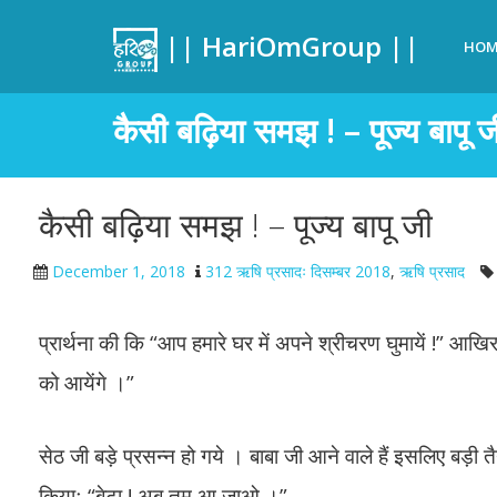
|| HariOmGroup ||
HOM
कैसी बढ़िया समझ ! – पूज्य बापू ज
कैसी बढ़िया समझ ! – पूज्य बापू जी
December 1, 2018
312 ऋषि प्रसादः दिसम्बर 2018
,
ऋषि प्रसाद
प्रार्थना की कि “आप हमारे घर में अपने श्रीचरण घुमायें !” आखि
को आयेंगे ।”
सेठ जी बड़े प्रसन्न हो गये । बाबा जी आने वाले हैं इसलिए बड़ी त
कियाः “बेटा ! अब तुम आ जाओ ।”