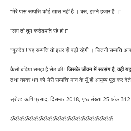
“मेरे पास सम्पत्ति कोई खास नहीं है । बस, इतने हजार हैं ।”
“लग तो तुम करोड़पति रहे हो !”
“गुरुदेव ! यह सम्पत्ति तो इधर ही पड़ी रहेगी । जितनी सम्पत्ति आप
कैसी बढ़िया समझ है सेठ की !
जिसके जीवन में सत्संग है, वही
तथा नश्वर धन को ‘मेरी सम्पत्ति’ मान के यूँ ही आयुष्य पूरा कर देते 
स्रोतः ऋषि प्रसाद, दिसम्बर 2018, पृष्ठ संख्या 25 अंक 312
ॐॐॐॐॐॐॐॐॐॐॐॐॐॐॐॐॐॐॐॐॐॐ