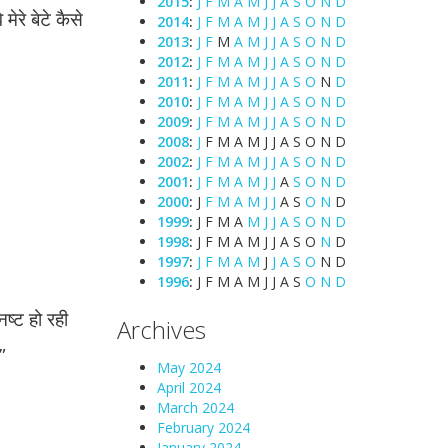
2015
:
J
F
M
A
M
J
J
A
S
O
N
D
 मेरे बेटे कैसे
2014
:
J
F
M
A
M
J
J
A
S
O
N
D
2013
:
J
F
M
A
M
J
J
A
S
O
N
D
2012
:
J
F
M
A
M
J
J
A
S
O
N
D
2011
:
J
F
M
A
M
J
J
A
S
O
N
D
2010
:
J
F
M
A
M
J
J
A
S
O
N
D
2009
:
J
F
M
A
M
J
J
A
S
O
N
D
2008
:
J
F
M
A
M
J
J
A
S
O
N
D
2002
:
J
F
M
A
M
J
J
A
S
O
N
D
2001
:
J
F
M
A
M
J
J
A
S
O
N
D
2000
:
J
F
M
A
M
J
J
A
S
O
N
D
1999
:
J
F
M
A
M
J
J
A
S
O
N
D
1998
:
J
F
M
A
M
J
J
A
S
O
N
D
1997
:
J
F
M
A
M
J
J
A
S
O
N
D
1996
:
J
F
M
A
M
J
J
A
S
O
N
D
नष्ट हो रही
Archives
”
May 2024
April 2024
March 2024
February 2024
January 2024