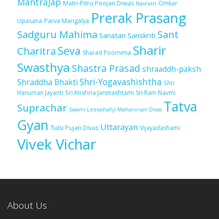
MantraJap
Matri-Pitru Poojan Diwas
Omkar
Navratri
Prerak Prasang
Upasana
Parva Mangalya
Sadguru Mahima
Sant
Sanatan Sanskriti
Sharir
Seva
Charitra
Sharad Poornima
Swasthya
Shastra Prasad
shraaddh-paksh
Shri-Yogavashishtha
Shraddha Bhakti
Shri
Sri Krishna Janmashtami
Sri Ram Navmi
Hanuman Jayanti
Tatva
Suprachar
Swami Leelashahji Mahanirvan Divas
Gyan
Uttarayan
Tulsi Pujan Divas
Vijayadashami
Vivek Vichar
About Us