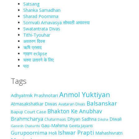
Satsang
Shanka Samadhan
Sharad Poornima
Somvati Amavasya सोमवती अमावस्या
Swatantrata Divas
Tithi-Tyouhar
अवतरण दिवस
ऋषि प्रसाद
ग्रहण eclipse
चश्मा‍ उतारने के लिए
पाठ
Tags
Anmol Yuktiyan
Adhyatmik Prashnotari
Balsanskar
Atmasakshatkar Diwas
Avataran Divas
Bhakton Ke Anubhav
Bapuji Court Case
Brahmcharya
Dhyan Sadhna
Diwali
Chaturmaas
Diksha
Gau-Mahima
Geeta Jayanti
Ganesh Chaturthi
Ishwar Prapti
Gurupoornima
Holi
Mahashivratri