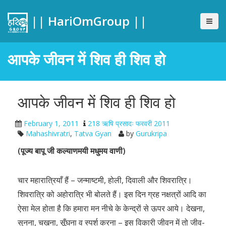
|| HariOmGroup ||
आपके जीवन में शिव ही शिव हो
आपके जीवन में शिव ही शिव हो
February 1, 2011
218 ऋषि प्रसादः फरवरी 2011
Mahashivratri
,
Tatva Gyan
by
Gurukripa
(पूज्य बापू जी कल्याणमयी मधुमय वाणी)
चार महारात्रियाँ हैं – जन्माष्टमी, होली, दिवाली और शिवरात्रि।
शिवरात्रि को अहोरात्रि भी बोलते हैं। इस दिन ग्रह नक्षत्रों आदि का
ऐसा मेल होता है कि हमारा मन नीचे के केन्द्रों से ऊपर आये। देखना,
सुनना, चखना, सूँघना व स्पर्श करना – इस विकारी जीवन में तो जीव-