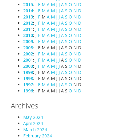
2015
:
J
F
M
A
M
J
J
A
S
O
N
D
2014
:
J
F
M
A
M
J
J
A
S
O
N
D
2013
:
J
F
M
A
M
J
J
A
S
O
N
D
2012
:
J
F
M
A
M
J
J
A
S
O
N
D
2011
:
J
F
M
A
M
J
J
A
S
O
N
D
2010
:
J
F
M
A
M
J
J
A
S
O
N
D
2009
:
J
F
M
A
M
J
J
A
S
O
N
D
2008
:
J
F
M
A
M
J
J
A
S
O
N
D
2002
:
J
F
M
A
M
J
J
A
S
O
N
D
2001
:
J
F
M
A
M
J
J
A
S
O
N
D
2000
:
J
F
M
A
M
J
J
A
S
O
N
D
1999
:
J
F
M
A
M
J
J
A
S
O
N
D
1998
:
J
F
M
A
M
J
J
A
S
O
N
D
1997
:
J
F
M
A
M
J
J
A
S
O
N
D
1996
:
J
F
M
A
M
J
J
A
S
O
N
D
Archives
May 2024
April 2024
March 2024
February 2024