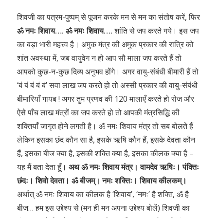
शिवजी का पत्रम-पुष्पम् से पूजन करके मन से मन का संतोष करें, फिर
ॐ नमः शिवाय…. ॐ नमः शिवाय….
शांति से जप करते गये। इस जप
का बड़ा भारी महत्त्व है। अमुक मंत्र की अमुक प्रकार की रात्रि को
शांत अवस्था में, जब वायुवेग न हो आप सौ माला जप करते हैं तो
आपको कुछ-न-कुछ दिव्य अनुभव होंगे। अगर वायु-संबंधी बीमारी हैं तो
‘बं बं बं बं बं’ सवा लाख जप करते हो तो अस्सी प्रकार की वायु-संबंधी
बीमारियाँ गायब ! अगर तुम प्रणव की 120 मालाएँ करते हो रोज और
ऐसे पाँच लाख मंत्रों का जप करते हो तो आपकी मंत्रसिद्धि की
शक्तियाँ जागृत होने लगती है। ॐ नमः शिवाय मंत्र तो सब बोलते हैं
लेकिन इसका छंद कौन सा है, इसके ऋषि कौन हैं, इसके देवता कौन
हैं, इसका बीज क्या है, इसकी शक्ति क्या है, इसका कीलक क्या है –
यह मैं बता देता हूँ।
अथ ॐ नमः शिवाय मंत्र। वामदेव ऋषिः। पंक्तिः
छंदः। शिवो देवता। ॐ बीजम्। नमः शक्तिः। शिवाय कीलकम्।
अर्थात् ॐ नमः शिवाय का कीलक है ‘शिवाय’, ‘नमः’ है शक्ति, ॐ है
बीज… हम इस उद्देश्य से (मन ही मन अपना उद्देश्य बोलें) शिवजी का