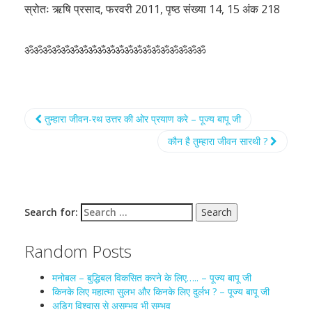
स्रोतः ऋषि प्रसाद, फरवरी 2011, पृष्ठ संख्या 14, 15 अंक 218
ॐॐॐॐॐॐॐॐॐॐॐॐॐॐॐॐॐॐॐॐ
तुम्हारा जीवन-रथ उत्तर की ओर प्रयाण करे – पूज्य बापू जी
कौन है तुम्हारा जीवन सारथी ?
Search for:
Random Posts
मनोबल – बुद्धिबल विकसित करने के लिए….. – पूज्य बापू जी
किनके लिए महात्मा सुलभ और किनके लिए दुर्लभ ? – पूज्य बापू जी
अडिग विश्वास से असम्भव भी सम्भव