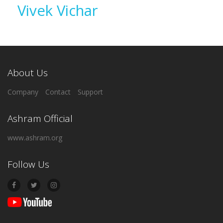
Vivek Vichar
About Us
Company
Contact
Support
Ashram Official
www.ashram.org
Follow Us