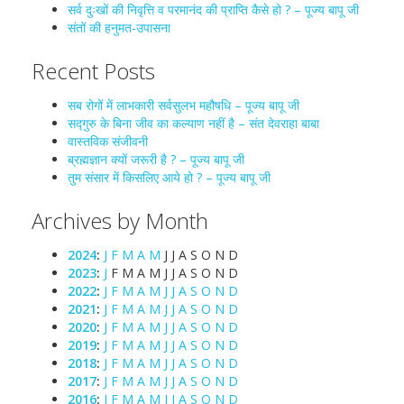
सर्व दुःखों की निवृत्ति व परमानंद की प्राप्ति कैसे हो ? – पूज्य बापू जी
संतों की हनुमत-उपासना
Recent Posts
सब रोगों में लाभकारी सर्वसुलभ महौषधि – पूज्य बापू जी
सद्गुरु के बिना जीव का कल्याण नहीं है – संत देवराहा बाबा
वास्तविक संजीवनी
ब्रह्मज्ञान क्यों जरूरी है ? – पूज्य बापू जी
तुम संसार में किसलिए आये हो ? – पूज्य बापू जी
Archives by Month
2024
:
J
F
M
A
M
J
J
A
S
O
N
D
2023
:
J
F
M
A
M
J
J
A
S
O
N
D
2022
:
J
F
M
A
M
J
J
A
S
O
N
D
2021
:
J
F
M
A
M
J
J
A
S
O
N
D
2020
:
J
F
M
A
M
J
J
A
S
O
N
D
2019
:
J
F
M
A
M
J
J
A
S
O
N
D
2018
:
J
F
M
A
M
J
J
A
S
O
N
D
2017
:
J
F
M
A
M
J
J
A
S
O
N
D
2016
:
J
F
M
A
M
J
J
A
S
O
N
D