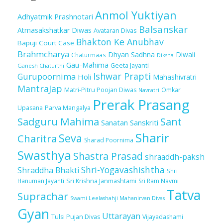
Anmol Yuktiyan
Adhyatmik Prashnotari
Balsanskar
Atmasakshatkar Diwas
Avataran Divas
Bhakton Ke Anubhav
Bapuji Court Case
Brahmcharya
Dhyan Sadhna
Diwali
Chaturmaas
Diksha
Gau-Mahima
Geeta Jayanti
Ganesh Chaturthi
Ishwar Prapti
Gurupoornima
Holi
Mahashivratri
MantraJap
Matri-Pitru Poojan Diwas
Omkar
Navratri
Prerak Prasang
Upasana
Parva Mangalya
Sadguru Mahima
Sant
Sanatan Sanskriti
Sharir
Seva
Charitra
Sharad Poornima
Swasthya
Shastra Prasad
shraaddh-paksh
Shri-Yogavashishtha
Shraddha Bhakti
Shri
Sri Krishna Janmashtami
Sri Ram Navmi
Hanuman Jayanti
Tatva
Suprachar
Swami Leelashahji Mahanirvan Divas
Gyan
Uttarayan
Tulsi Pujan Divas
Vijayadashami