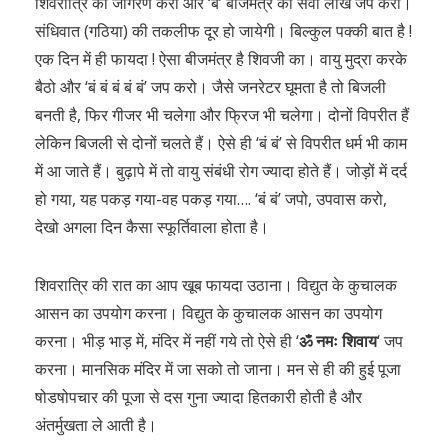
शिवरात्रि का जागरण करो और ‘बं’ बीजमंत्र का सवा लाख जप करो।
संधिवात (गठिया) की तकलीफ दूर हो जायेगी। बिल्कुल पक्की बात है !
एक दिन में ही फायदा ! ऐसा बीजमंत्र है शिवजी का। वायु मुद्रा करके
बैठो और ‘बं बं बं बं बं’ जप करो। जैसे जनरेटर घूमता है तो बिजली
बनती है, फिर गीजर भी चलेगा और फ्रिज भी चलेगा। दोनों विपरीत हैं
लेकिन बिजली से दोनों चलते हैं। ऐसे ही ‘बं बं’ से विपरीत धर्म भी काम
में आ जाते हैं। बुढ़ापे में तो वायु संबंधी रोग ज्यादा होते हैं। जोड़ों में दर्द
हो गया, यह पकड़ गया-वह पकड़ गया…. ‘बं बं’ जपो, उपवास करो,
देखो अगला दिन कैसा स्फूर्तिवाला होता है।
शिवरात्रि की रात का आप खूब फायदा उठाना। विद्युत के कुचालक
आसन का उपयोग करना। विद्युत के कुचालक आसन का उपयोग
करना। भीड़ भाड़ में, मंदिर में नहीं गये तो ऐसे ही ‘
ॐ नमः शिवाय
‘ जप
करना। मानसिक मंदिर में जा सको तो जाना। मन से ही की हुई पूजा
षोडषोपचार की पूजा से दस गुना ज्यादा हितकारी होती है और
अंतर्मुखता ले आती है।